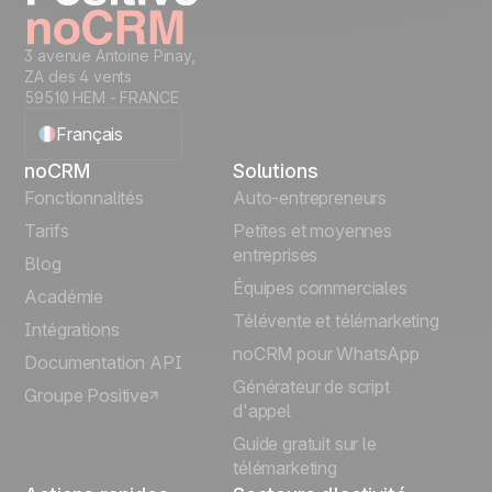
3 avenue Antoine Pinay,
ZA des 4 vents
59510 HEM - FRANCE
Français
noCRM
Solutions
English
Fonctionnalités
Auto-entrepreneurs
Tarifs
Petites et moyennes
Español
entreprises
Blog
Équipes commerciales
Português
Académie
Télévente et télémarketing
Intégrations
Italiano
noCRM pour WhatsApp
Documentation API
Générateur de script
Groupe Positive
Deutsch
d'appel
Guide gratuit sur le
télémarketing