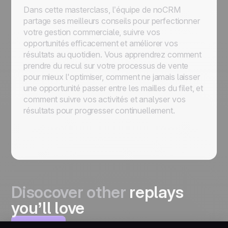
Dans cette masterclass, l’équipe de noCRM
partage ses meilleurs conseils pour perfectionner
votre gestion commerciale, suivre vos
opportunités efficacement et améliorer vos
résultats au quotidien. Vous apprendrez comment
prendre du recul sur votre processus de vente
pour mieux l'optimiser, comment ne jamais laisser
une opportunité passer entre les mailles du filet, et
comment suivre vos activités et analyser vos
résultats pour progresser continuellement.
Disocover other
replays
you’ll love
View all