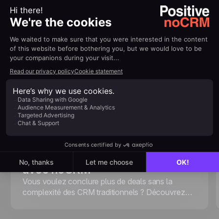
January 6, 2026
Product Demo: Bien démarrer
avec noCRM
Vous voulez conclure plus de deals sans la
complexité des CRM traditionnels ? Découvrez
comment maîtriser noCRM, un outil de gestion des
leads orienté action, conçu pour vous aider à