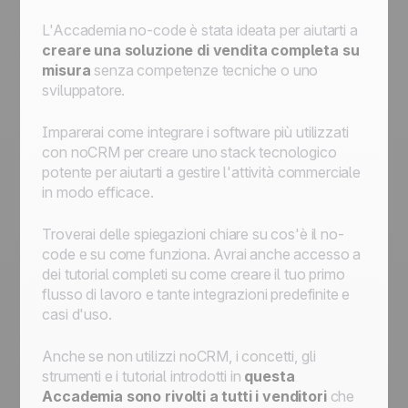
spostare l'opportunità nello step successivo
L'Accademia no-code è stata ideata per aiutarti a
della pipeline di vendita, pianificare l'azione
creare una soluzione di vendita completa su
da svolgere
misura
senza competenze tecniche o uno
Assegnare ad un agente un'opportunità in
sviluppatore.
arrivo in base a determinati criteri
Assegnare un'opportunità in arrivo ad un
Imparerai come integrare i software più utilizzati
utente specifico
con noCRM per creare uno stack tecnologico
Come iniziare con l'automazione:
potente per aiutarti a gestire l'attività commerciale
automatizzare i flussi di lavoro per
in modo efficace.
semplificare i processi
Troverai delle spiegazioni chiare su cos'è il no-
code e su come funziona. Avrai anche accesso a
dei tutorial completi su come creare il tuo primo
flusso di lavoro e tante integrazioni predefinite e
casi d'uso.
Anche se non utilizzi noCRM, i concetti, gli
strumenti e i tutorial introdotti in
questa
Accademia sono rivolti a tutti i venditori
che