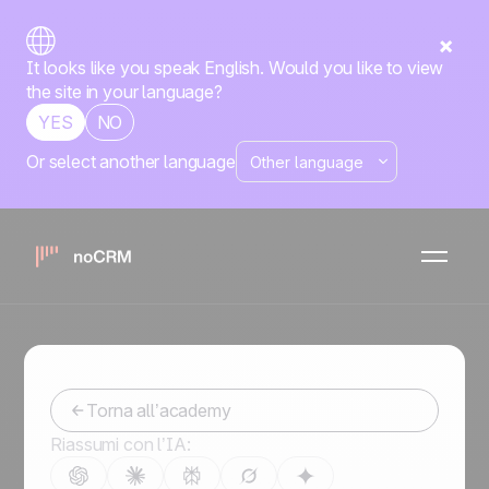
It looks like you speak English. Would you like to view
the site in your language?
YES
NO
Or select another language
Accademia no-
code
Perfeziona le tue tecniche di vendita
Torna all’academy
Riassumi con l’IA: