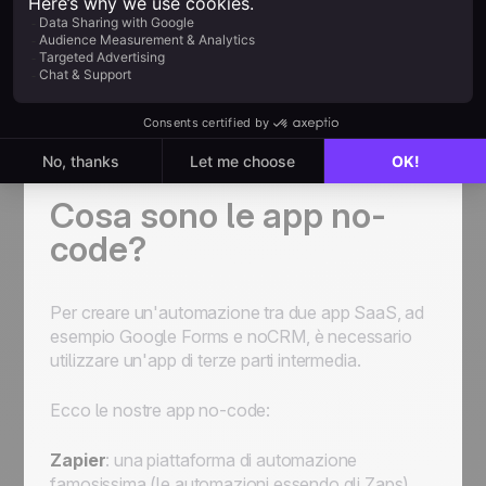
Più specificamente, gli utenti possono creare
scenari automatizzati tra noCRM e qualsiasi app
per
aumentare l'efficienza della rete vendita
e semplificare i processi aziendali
con l'aiuto
di piattaforme no-code agili.
Ulteriori informazioni
Cosa sono le app no-
code?
Per creare un'automazione tra due app SaaS, ad
esempio Google Forms e noCRM, è necessario
utilizzare un'app di terze parti intermedia.
Ecco le nostre app no-code:
Zapier
: una piattaforma di automazione
famosissima (le automazioni essendo gli Zaps)