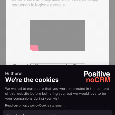
seguendo la logica aziendale.
Cos'è il no-code?
Il no-code offre agli utenti senza alcuna
conoscenza di programmazione la possibilità di
creare app e integrazioni personalizzate
tra
piattaforme, senza dedicare mesi di lavoro di
sviluppo e senza competenze tecniche.