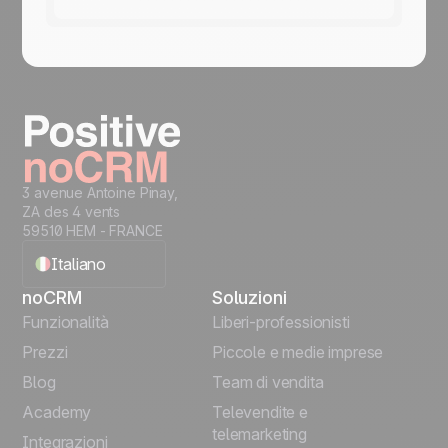
3 avenue Antoine Pinay,
ZA des 4 vents
59510 HEM - FRANCE
Italiano
noCRM
Soluzioni
English
Funzionalità
Liberi-professionisti
Prezzi
Piccole e medie imprese
Français
Blog
Team di vendita
Español
Academy
Televendite e
telemarketing
Integrazioni