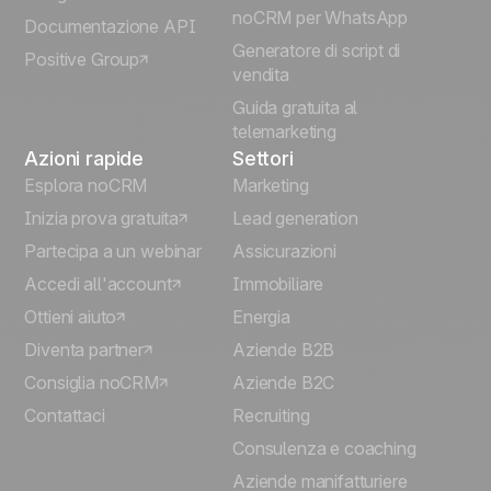
Português
noCRM per WhatsApp
Documentazione API
Generatore di script di
Positive Group
Deutsch
vendita
Guida gratuita al
telemarketing
Azioni rapide
Settori
Esplora noCRM
Marketing
Inizia prova gratuita
Lead generation
Partecipa a un webinar
Assicurazioni
Accedi all'account
Immobiliare
Ottieni aiuto
Energia
Diventa partner
Aziende B2B
Consiglia noCRM
Aziende B2C
Contattaci
Recruiting
Consulenza e coaching
Aziende manifatturiere