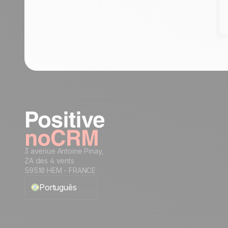
3 avenue Antoine Pinay,
ZA des 4 vents
59510 HEM - FRANCE
Português
English