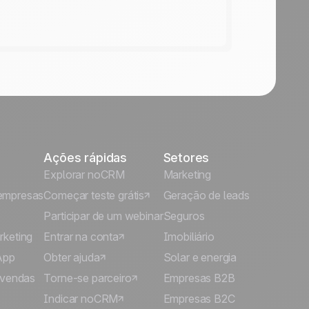
Ações rápidas
Setores
Explorar noCRM
Marketing
empresas
Começar teste grátis
Geração de leads
Participar de um webinar
Seguros
rketing
Entrar na conta
Imobiliário
App
Obter ajuda
Solar e energia
 vendas
Torne-se parceiro
Empresas B2B
Indicar noCRM
Empresas B2C