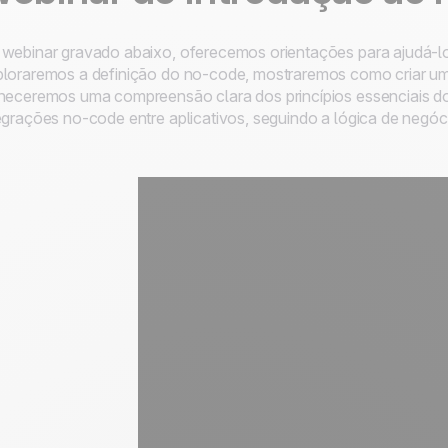
webinar gravado abaixo, oferecemos orientações para ajudá-lo
loraremos a definição do no-code, mostraremos como criar um
neceremos uma compreensão clara dos princípios essenciais do
egrações no-code entre aplicativos, seguindo a lógica de negóc