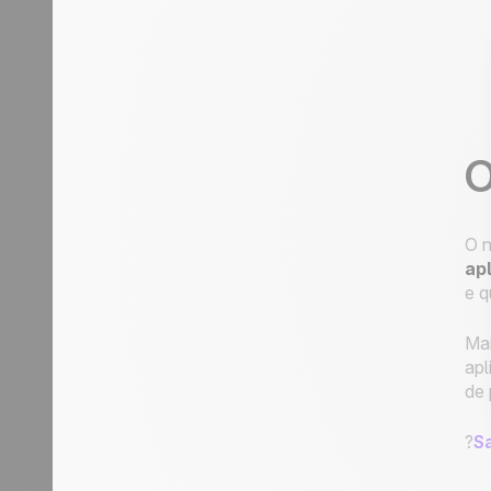
O
O n
ap
e q
Mai
apl
de 
?
Sa