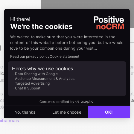
 que é no-code?
o-code oferece aos usuários sem nenhum conhecimento de p
licativos e integrações personalizadas
entre plataformas, 
ualquer especialização.
s especificamente, os usuários podem criar processos automat
icativo para
aumentar a eficiência da equipe de vendas e a
plataformas no-code, fáceis de usar.
iba mais