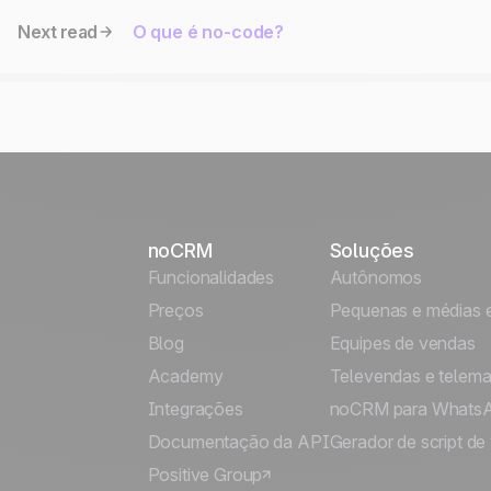
Next read
O que é no-code?
noCRM
Soluções
Funcionalidades
Autônomos
Preços
Pequenas e médias 
Blog
Equipes de vendas
Academy
Televendas e telema
Integrações
noCRM para Whats
Documentação da API
Gerador de script de
Positive Group