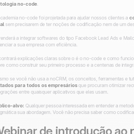
tologia no-code
.
cademia no-code foi projetada para ajudar nossos clientes a
c
al
sem precisarem de ter noções de codificação nem de um des
enderá a integrar softwares do tipo Facebook Lead Ads e Mai
enciar a sua empresa com eficiência.
ontrará explicações claras sobre o é o no-code e como funcio
re como construir seu primeiro processo e a centenas de integ
mo se você não usa a noCRM, os conceitos, ferramentas e tut
ltados para todos os empresários
que procuram otimizar recu
egrações entre quaisquer aplicativos que eles usam.
blico-alvo:
Qualquer pessoa interessada em entender a metodo
gmática sua abordagem. Você não precisa saber como codificar
ebinar de introdução ao