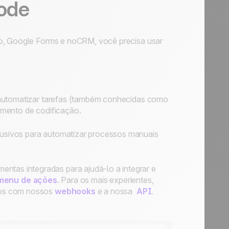
code
lo, Google Forms e noCRM, você precisa usar
e automatizar tarefas (também conhecidas como
imento de codificação.
usivos para automatizar processos manuais
ntas integradas para ajudá-lo a integrar e
menu de ações
. Para os mais experientes,
tos com nossos
webhooks
e a nossa
API
.