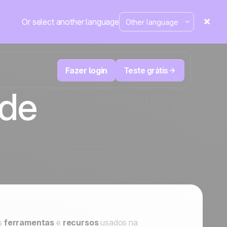
Or select another language
Fazer login
Teste grátis
de
Televendas e telemarketing
eduza
User
Acompanhe cada ligação, priorize os
leads certos e não perca o controle.
de e-
A plataforma de CRM e automação de
cal
Positive
marketing
em
destaque
e
a
às
ferramentas
e
recursos
usados ​​na