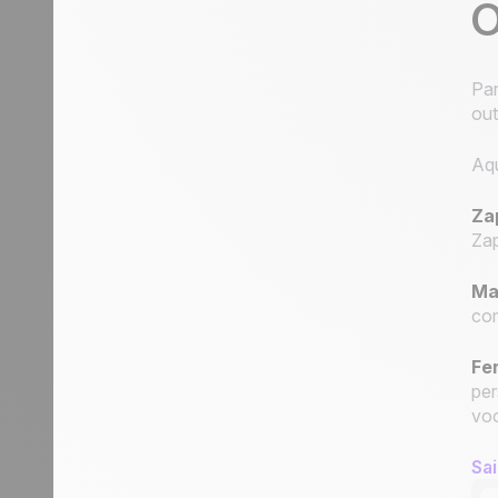
O
Par
out
Aqu
Za
Zap
Ma
com
Fe
per
voc
Sa