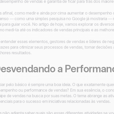
desempenho de vendas é garantia de ficar para trás dos maiore
 afinal, como medir e ainda por cima aumentar o desempenho 
enso — como uma simples pesquisa no Google já mostraria — 
i para guiar você. No artigo de hoje, vamos explorar os diver
o medi-la até os indicadores de vendas principais e as melhores
entender esses elementos, gestores de vendas e líderes de ne
cazes para otimizar seus processos de vendas, tomar decisões a
hores resultados.
esvendando a Performan
ciar pelo básico é sempre uma boa ideia. O que exatamente qu
empenho ou performance de vendas? Em sua essência, o conceit
ipe de vendas na busca por suas metas. O tema abrange as at
enciais para o sucesso em iniciativas relacionadas às vendas.
 não adianta saber quais são essas diferentes atividades se v