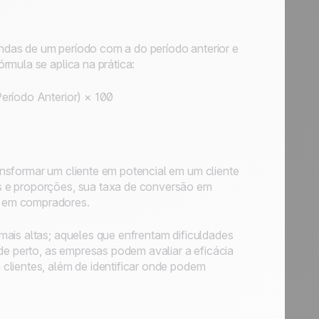
das de um período com a do período anterior e
rmula se aplica na prática:
eríodo Anterior) × 100
nsformar um cliente em potencial em um cliente
s e proporções, sua taxa de conversão em
r em compradores.
mais altas; aqueles que enfrentam dificuldades
de perto, as empresas podem avaliar a eficácia
clientes, além de identificar onde podem