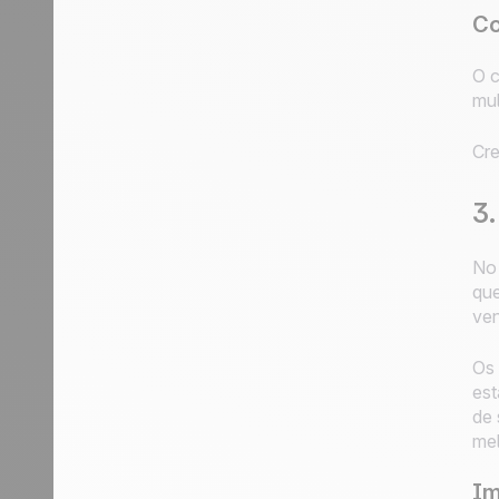
Co
O c
mul
Cre
3.
No 
que
ven
Os 
est
de 
mel
Im