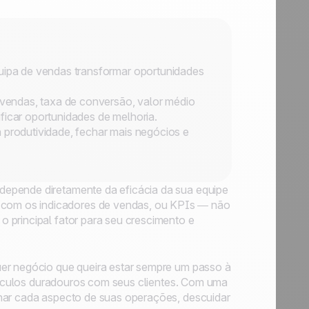
ipa de vendas transformar oportunidades
vendas, taxa de conversão, valor médio
ficar oportunidades de melhoria.
 produtividade, fechar mais negócios e
depende diretamente da eficácia da sua equipe
com os indicadores de vendas, ou KPIs — não
 principal fator para seu crescimento e
uer negócio que queira estar sempre um passo à
 vínculos duradouros com seus clientes. Com uma
inar cada aspecto de suas operações, descuidar