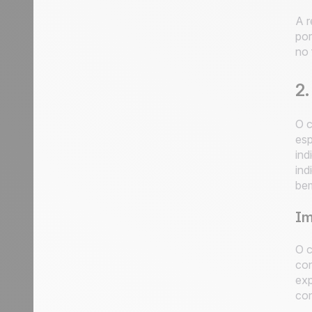
A r
por
no 
2.
O c
esp
ind
ind
bem
Im
O c
con
exp
con