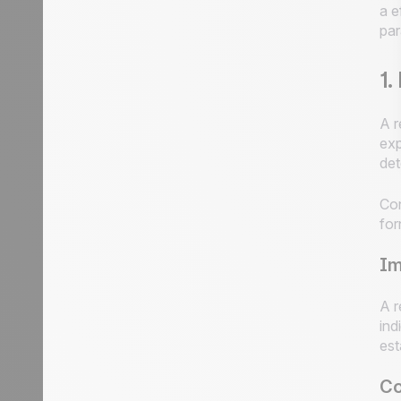
a e
par
1.
A r
exp
det
Con
for
Im
A r
ind
est
Co