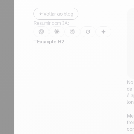
Fale conosco
Tornar-se parceiro
Voltar ao blog
Resumir com IA:
Example H2
No 
de 
é a
lon
Med
fre
con