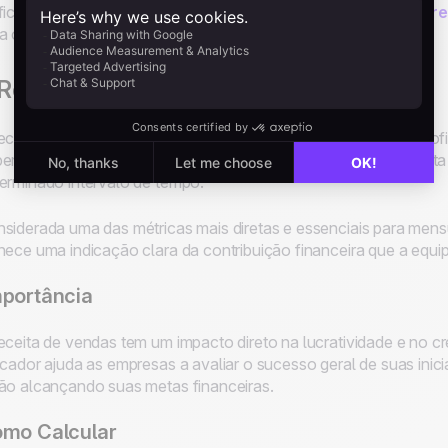
ficácia de suas equipes. Confira a seguir alguns dos
indicador
a observar ao examinar seu processo de vendas:
 Receita de Vendas
eceita é um conceito que, sem dúvida, é familiar a qualquer pr
eriência. A receita de vendas é definida como o total de recei
erminado intervalo de tempo.
siderada uma das métricas mais diretas e essenciais para mens
nece uma indicação clara da contribuição financeira que a equ
portância
eceita de vendas tem um impacto direto na lucratividade e no
icador ajuda as empresas a avaliar o sucesso geral de suas inici
ão alcançando suas metas financeiras.
mo Calcular