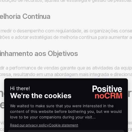
tribuição de recursos, ajustes de estratégia e gestão de pessoas
lhoria Contínua
medir o desempenho com regularidade, as organizações conseg
rões e adotar estratégias de melhoria contínua para aumentar a
inhamento aos Objetivos
ir a performance de vendas garante que as atividades da equip
resa, resultando em uma abordagem mais integrada e direcion
ndicadores Essenciais par
erformance de Vendas
várias métricas e indicadores de vendas que as empresas pod
icadores fornecem insights sobre diferentes aspectos das oper