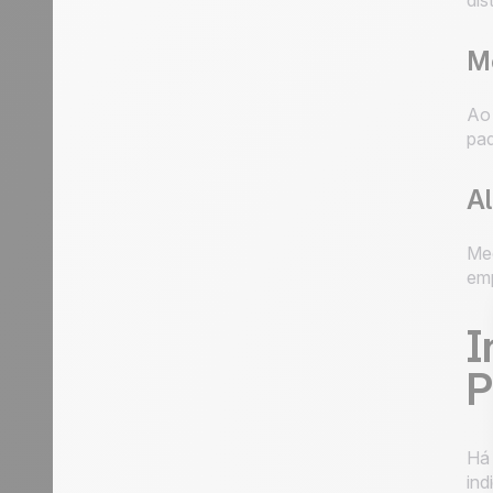
dis
Me
Ao 
pad
Al
Med
emp
I
P
Há 
ind