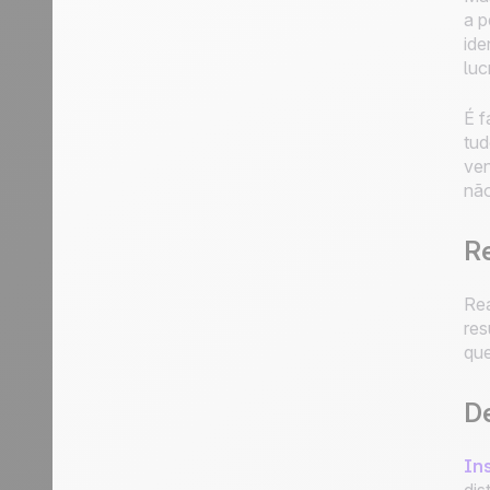
a p
ide
luc
É f
tud
ven
nã
Re
Rea
res
que
D
In