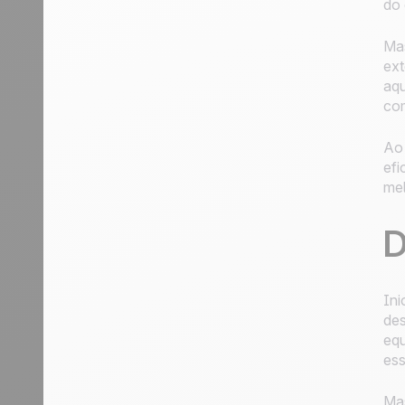
do 
Mas
ext
aqu
com
Ao 
efi
mel
D
Ini
des
equ
ess
Mas