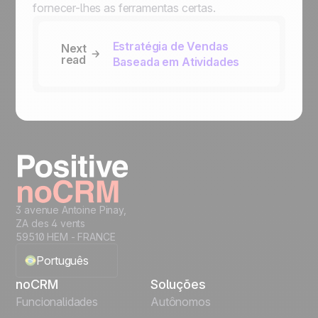
fornecer-lhes as ferramentas certas.
Estratégia de Vendas
Next
read
Baseada em Atividades
3 avenue Antoine Pinay,
ZA des 4 vents
59510 HEM - FRANCE
Português
noCRM
Soluções
English
Funcionalidades
Autônomos