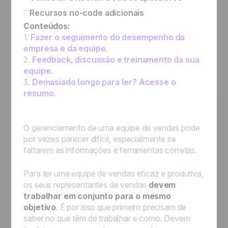
Conectar o noCRM ao Zapier e Make
Connect Information System
Recursos no-code adicionais
Como construir uma máquina de automação
Conectar a noCRM a outros aplicativos
Conteúdos:
de e-mail completa usando o Zapier
1.
Fazer o seguimento do desempenho da
Designar um lead, enviar um e-mail, passar
empresa e da equipe.
para a próxima etapa e, em seguida, passar
2.
Feedback, discussão e treinamento da sua
para StandBy para seguimento
equipe.
Designar a um representante de vendas um
3.
Demasiado longo para ler? Acesse o
lead novo que satisfaça uma condição
resumo.
Designar um novo lead a um representante
de vendas de sua escolha
Primeiros passos de automação:
O gerenciamento de uma equipe de vendas pode
automatizar processos para simplificar o seu
por vezes parecer difícil, especialmente se
trabalho
faltarem as informações e ferramentas corretas.
Para ter uma equipe de vendas eficaz e produtiva,
os seus representantes de vendas
devem
trabalhar em conjunto para o mesmo
objetivo
. É por isso que primeiro precisam de
saber no que têm de trabalhar e como. Devem