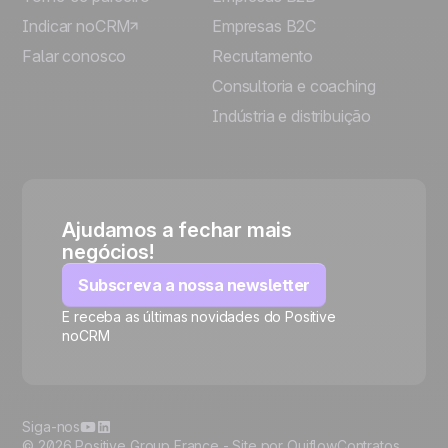
Indicar noCRM
Empresas B2C
Falar conosco
Recrutamento
Consultoria e coaching
Indústria e distribuição
Ajudamos a fechar mais
negócios!
Subscreva a nossa newsletter
E receba as últimas novidades do Positive
noCRM
🍪
Siga-nos
© 2026 Positive Group France -
Site por Ouiflow
Contratos