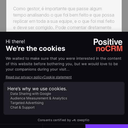
Como gestor, é importante que passe algum
tempo analisando o que foi bem feito e que possa
replicar em toda a sua equipe, e o que foi mal feito
e deve ser corrigido. Pode comentar diretamente
no interior de uma ficha de lead, para dar
feedback a um representante de vendas.
Vamos ver os diferentes momentos em que pode
interagir com a sua equipe.
Utilize a Integração de e-mail da
noCRM para garantir que a
mensagem correta é entregue
Quer a sua equipe esteja utilizando a
sistema de
e-mails em Cco
ou a nossa poderosa integração
completa de e-mails, tem a opção de acessar a
todos os e-mails que o representante de vendas