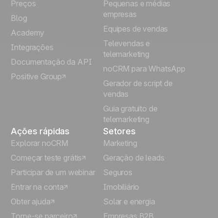
Preços
Pequenas e médias
Français
empresas
Blog
Equipes de vendas
Español
Academy
Televendas e
Integrações
telemarketing
Italiano
Documentação da API
noCRM para WhatsApp
Positive Group
Deutsch
Gerador de script de
vendas
Guia gratuito de
telemarketing
Ações rápidas
Setores
Explorar noCRM
Marketing
Começar teste grátis
Geração de leads
Participar de um webinar
Seguros
Entrar na conta
Imobiliário
Obter ajuda
Solar e energia
Torne-se parceiro
Empresas B2B