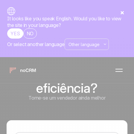
It looks like you speak English. Would you like to view
the site in your language?
YES
NO
Or select another language
Como gerenciar
a sua equipe de
vendas com
eficiência?
Torne-se um vendedor ainda melhor