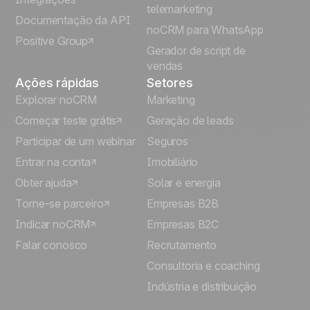
telemarketing
Italiano
Documentação da API
noCRM para WhatsApp
Positive Group
Deutsch
Gerador de script de
vendas
Ações rápidas
Setores
Explorar noCRM
Marketing
Começar teste grátis
Geração de leads
Participar de um webinar
Seguros
Entrar na conta
Imobiliário
Obter ajuda
Solar e energia
Torne-se parceiro
Empresas B2B
Indicar noCRM
Empresas B2C
Falar conosco
Recrutamento
Consultoria e coaching
Indústria e distribuição