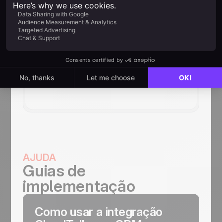
Acesse gravações e
insights com IA
Consulte as gravações das suas
ligações e aproveite os recursos de
análise e coaching com inteligência
artificial do CloudTalk para melhorar o
desempenho da sua equipe.
AJUDA
Guias de
implementação
Como usar a integração