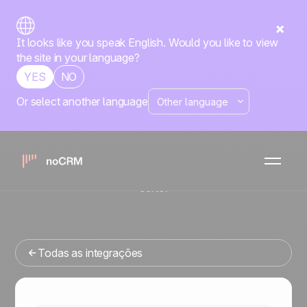
It looks like you speak English. Would you like to view
the site in your language?
YES
NO
Or select another language
Nativa
CloudTalk
noCRM
x
Está procurando uma ferramenta de gestao de vendas
que se integre com o CloudTalk? Você veio ao lugar
certo.
Todas as integrações