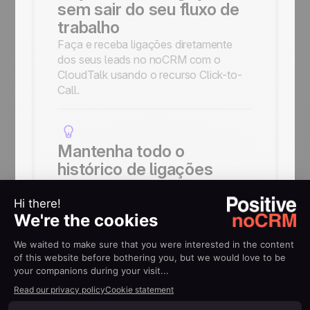
sem sair do seu fluxo de
trabalho
Faça e receba ligações diretamente
dos seus leads no noCRM com o
CloudTalk usando o recurso Click-to-
Call.
Mantenha todo o
histórico de ligações
organizado
Todas as ligações feitas pelo
CloudTalk são registradas
automaticamente no histórico de
atividades do lead ou prospect
correspondente no noCRM.