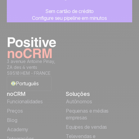
Sem cartão de crédito
Configure seu pipeline em minutos
Comece a gerenciar seus leads imediatamente
Teste grátis
3 avenue Antoine Pinay,
ZA des 4 vents
59510 HEM - FRANCE
Português
noCRM
Soluções
English
Funcionalidades
Autônomos
Preços
Pequenas e médias
Français
empresas
Blog
Equipes de vendas
Español
Academy
Televendas e
Integrações