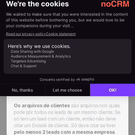
porque optaram pela concorrência, CANCELADO
porque a venda não se concretizou.
O
interessante é que quando um lead continua
ativo existe sempre uma próxima ação, quer
seja agora ou mais tarde, o que significa que
nunca irá esquecer um lead.
Os arquivos de clientes
são arquivos nos quais
pode pôr todos os leads de um mesmo cliente. Se
só tem um lead com um cliente, então não deve
criar um Dossiê de cliente. Só deve criar se tiver
pelo menos 2 leads com a mesma empresa