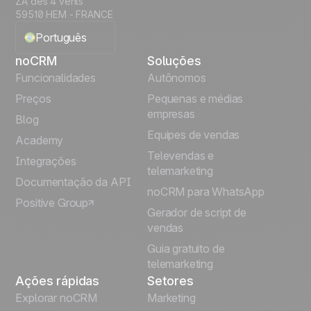
ZA des 4 vents
59510 HEM - FRANCE
Português
noCRM
Soluções
English
Funcionalidades
Autônomos
Preços
Pequenas e médias
Français
empresas
Blog
Equipes de vendas
Español
Academy
Televendas e
Integrações
telemarketing
Italiano
Documentação da API
noCRM para WhatsApp
Positive Group
Deutsch
Gerador de script de
vendas
Guia gratuito de
telemarketing
Ações rápidas
Setores
Explorar noCRM
Marketing