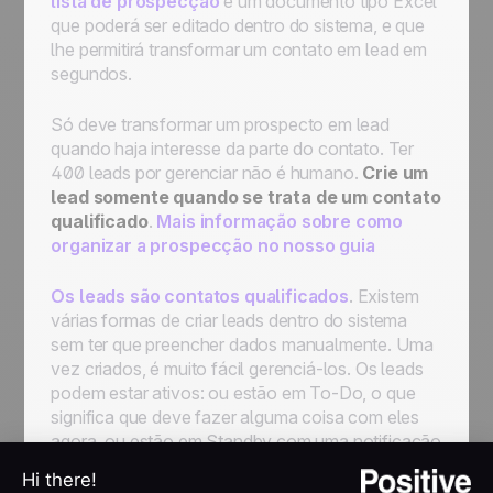
lista de prospecção
é um documento tipo Excel
de vendas de sua escolha
que poderá ser editado dentro do sistema, e que
Primeiros passos de automação:
lhe permitirá transformar um contato em lead em
automatizar processos para simplificar o seu
segundos.
trabalho
Só deve transformar um prospecto em lead
quando haja interesse da parte do contato. Ter
400 leads por gerenciar não é humano.
Crie um
lead somente quando se trata de um contato
qualificado
.
Mais informação sobre como
organizar a prospecção no nosso guia
Os leads são contatos qualificados
. Existem
várias formas de criar leads dentro do sistema
sem ter que preencher dados manualmente. Uma
vez criados, é muito fácil gerenciá-los. Os leads
podem estar ativos: ou estão em To-Do, o que
significa que deve fazer alguma coisa com eles
agora, ou estão em Standby com uma notificação
para outro dia que você escolheu; ou fechados:
GANHO porque fechou negócio, PERDIDO