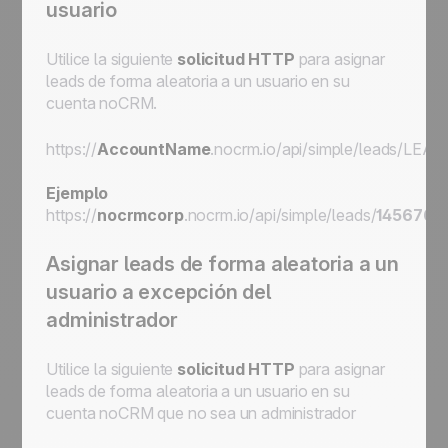
usuario
Utilice la siguiente
solicitud HTTP
para asignar
leads de forma aleatoria a un usuario en su
cuenta noCRM.
https://
AccountName
.nocrm.io/api/simple/leads/
LEAD
Ejemplo
https://
nocrmcorp
.nocrm.io/api/simple/leads/
145676
/
Asignar leads de forma aleatoria a un
usuario a excepción del
administrador
Utilice la siguiente
solicitud HTTP
para asignar
leads de forma aleatoria a un usuario en su
cuenta noCRM que no sea un administrador