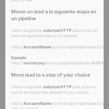
Mover un lead a la siguiente etapa en
un pipeline
Utilice la siguiente
solicitud HTTP
para mover un
lead a la siguiente etapa en un pipeline
https://
AccountName
.nocrm.io/api/simple/leads/
LEAD
Ejemplo
https://
nocrmcorp
.nocrm.io/api/simple/leads/
145676
/
Move lead to a step of your choice
Utilice la siguiente
solicitud HTTP
para mover a
lead to the step in the pipeline of your choice.
https://
AccountName
.nocrm.io/api/simple/leads/
LEAD
step_id=
StepID