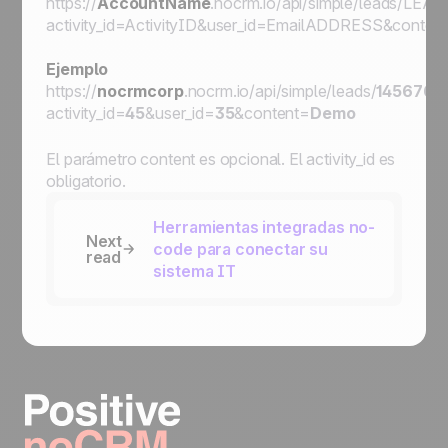
https://
AccountName
.nocrm.io/api/simple/leads/
LEAD
activity_id=
ActivityID
&user_id=
EmailADDRESS
&conten
Ejemplo
https://
nocrmcorp
.nocrm.io/api/simple/leads/
145676
/a
activity_id=
45
&user_id=
35
&content=
Demo
El parámetro
content
es opcional. El
activity_id
es
obligatorio.
Herramientas integradas no-
Next
code para conectar su
read
sistema IT