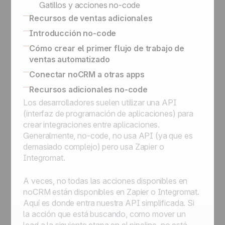
Gatillos y acciones no-code
Recursos de ventas adicionales
SPIN Selling
Introducción no-code
El directorio de expertos en ventas
Aplicaciones no-code
Cómo crear el primer flujo de trabajo de
ventas automatizado
Usar El Butler para Automatizaciones en
Conectar noCRM a otras apps
noCRM
Como conectar noCRM a tu Sistema de
Recursos adicionales no-code
Conecte noCRM a Zapier y Make
Información interno
Los desarrolladores suelen utilizar una API
(anteriormente Integromat)
Conectar noCRM a otras Aplicaciones
(interfaz de programación de aplicaciones) para
Cómo construir una herramienta de
crear integraciones entre aplicaciones.
automatización de correo electrónico
Generalmente, no-code, no usa API (ya que es
usando Zapier
demasiado complejo) pero usa Zapier o
Asigne un lead, envíe un correo electrónico,
Integromat.
muévalo al siguiente paso, luego
programelo en Standby para seguimientos
A veces, no todas las acciones disponibles en
Asigne un lead entrante que cumpla una
noCRM están disponibles en Zapier o Integromat.
condición a un vendedor
Aquí es donde entra nuestra API simplificada. Si
Asigne un lead entrante a un comercial de
la acción que está buscando, como mover un
su elección