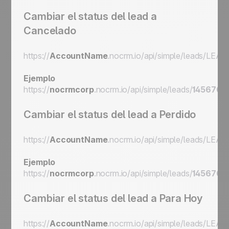
Cambiar el status del lead a
Cancelado
https://
AccountName
.nocrm.io/api/simple/leads/
LEAD
Ejemplo
https://
nocrmcorp
.nocrm.io/api/simple/leads/
145676
/
Cambiar el status del lead a Perdido
https://
AccountName
.nocrm.io/api/simple/leads/
LEAD
Ejemplo
https://
nocrmcorp
.nocrm.io/api/simple/leads/
145676
/l
Cambiar el status del lead a Para Hoy
https://
AccountName
.nocrm.io/api/simple/leads/
LEAD