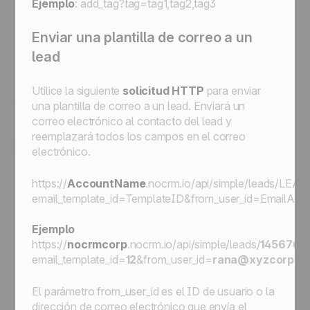
Ejemplo
: add_tag?tag=
tag1
,
tag2
,
tag3
Enviar una plantilla de correo a un
lead
Utilice la siguiente
solicitud HTTP
para enviar
una plantilla de correo a un lead. Enviará un
correo electrónico al contacto del lead y
reemplazará todos los campos en el correo
electrónico.
https://
AccountName
.nocrm.io/api/simple/leads/
LEAD
email_template_id=
TemplateID
&from_user_id=
EmailAD
Ejemplo
https://
nocrmcorp
.nocrm.io/api/simple/leads/
145676
/
email_template_id=
12
&from_user_id=
rana@xyzcorp.c
El parámetro
from_user_id
es el ID de usuario o la
dirección de correo electrónico que envía el