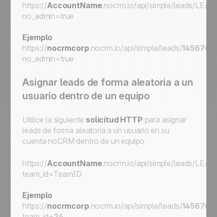
https://
AccountName
.nocrm.io/api/simple/leads/
LEAD
no_admin=true
Ejemplo
https://
nocrmcorp
.nocrm.io/api/simple/leads/
145676
/
no_admin=true
Asignar leads de forma aleatoria a un
usuario dentro de un equipo
Utilice la siguiente
solicitud HTTP
para asignar
leads de forma aleatoria a un usuario en su
cuenta noCRM dentro de un equipo
https://
AccountName
.nocrm.io/api/simple/leads/
LEAD
team_id=
TeamID
Ejemplo
https://
nocrmcorp
.nocrm.io/api/simple/leads/
145676
/
team_id=
24