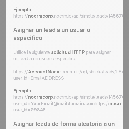
Ejemplo
https://
nocrmcorp
.nocrm.io/api/simple/leads/
145676
/
Asignar un lead a un usuario
especifico
Utilice la siguiente
solicitud HTTP
para asignar
un lead a un usuario especifico
https://
AccountName
.nocrm.io/api/simple/leads/
LEAD
user_id=
EmailADDRESS
Ejemplo
https://
nocrmcorp
.nocrm.io/api/simple/leads/
145676
/
user_id=
YourEmail@maildomain.com
https://
nocrmco
user_id=
09846
Asignar leads de forma aleatoria a un