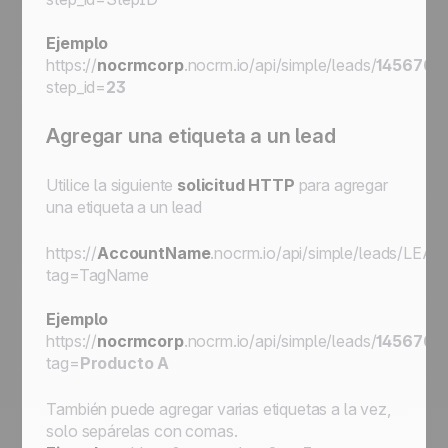
Ejemplo
https://
nocrmcorp
.nocrm.io/api/simple/leads/
145676
/
step_id=
23
Agregar una etiqueta a un lead
Utilice la siguiente
solicitud HTTP
para agregar
una etiqueta a un lead
https://
AccountName
.nocrm.io/api/simple/leads/
LEAD
tag=
TagName
Ejemplo
https://
nocrmcorp
.nocrm.io/api/simple/leads/
145676
/
tag=
Producto A
También puede agregar varias etiquetas a la vez,
solo sepárelas con comas.