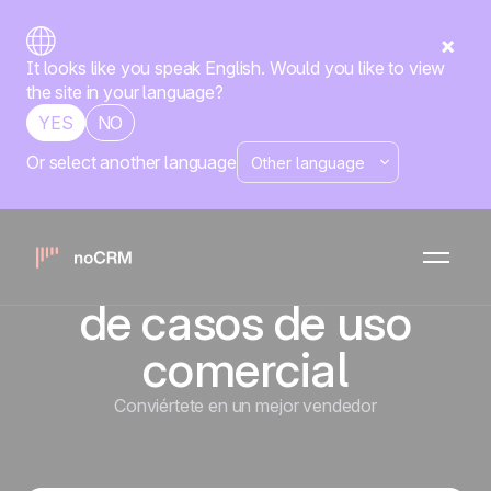
It looks like you speak English. Would you like to view
the site in your language?
YES
NO
Or select another language
API simplificada
para la
implementación
de casos de uso
comercial
Conviértete en un mejor vendedor