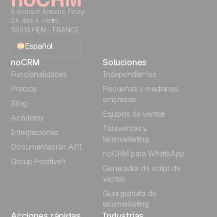
3 avenue Antoine Pinay,
ZA des 4 vents
59510 HEM - FRANCE
Español
noCRM
Soluciones
English
Funcionalidades
Independientes
Precios
Pequeñas y medianas
Français
empresas
Blog
Equipos de ventas
Português
Academy
Televentas y
Integraciones
telemarketing
Italiano
Documentación API
noCRM para WhatsApp
Group Positive
Deutsch
Generador de script de
ventas
Guía gratuita de
telemarketing
Acciones rápidas
Industrias