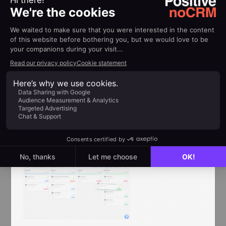
technische Hilfsmittel in Ihrer Ecke.
Wahrscheinlich haben Sie Ihren Interessenten in
eine bestimmte Phase in Ihrer Pipeline versetzt -
irgendwo nach dem ersten Follow-up, aber vor
einer weiteren Interessensbekundung. Um
sicherzustellen, dass Sie bei mehreren
verschiedenen Interessenten in mehreren Phasen
den Überblick behalten, ist es wichtig, dass Ihr
CRM eine intuitive, unkomplizierte Möglichkeit
bietet, Geschäfte durch die Phasen zu führen.
Sehen Sie selbst, wie einfach das mit noCRM ist: