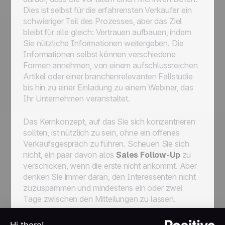
Dies ist selbst für die erfahrensten Verkäufer ein
schwieriger Teil des Prozesses, aber das Ziel
bleibt für alle gleich: Vertrauen aufbauen, indem
Sie nützliche Informationen weitergeben. Die
Informationen selbst können verschiedene
Formen annehmen, von einem aufschlussreichen
Artikel oder einer branchenrelevanten Fallstudie
bis hin zu einer Einladung zu einem Webinar, das
Ihr Unternehmen veranstaltet.
Das Kernkonzept, auf das Sie sich konzentrieren
sollten, ist nützlich zu sein, ohne ein offenes
Verkaufsgespräch zu führen. Scheuen Sie sich
nicht, ein paar davon alos
Sales Follow-Up
zu
verschicken, wenn die erste nicht ankommt. Aber
denken Sie immer daran, den Interessenten nicht
zuzuspammen und mindestens ein oder zwei
Tage zwischen den Mitteilungen zu lassen.
Auch an diesem Punkt des Prozesses sind