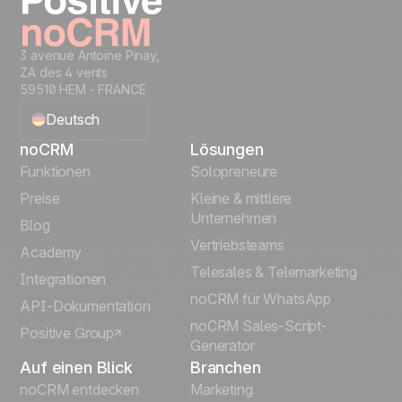
3 avenue Antoine Pinay,
ZA des 4 vents
59510 HEM - FRANCE
Deutsch
noCRM
Lösungen
English
Funktionen
Solopreneure
Preise
Kleine & mittlere
Français
Unternehmen
Blog
Vertriebsteams
Español
Academy
Telesales & Telemarketing
Integrationen
Português
noCRM für WhatsApp
API-Dokumentation
noCRM Sales-Script-
Positive Group
Italiano
Generator
Auf einen Blick
Branchen
noCRM entdecken
Marketing