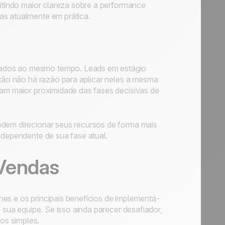
mitindo maior clareza sobre a performance
as atualmente em prática.
cados ao mesmo tempo. Leads em estágio
ntão não há razão para aplicar neles a mesma
cam maior proximidade das fases decisivas de
odem direcionar seus recursos de forma mais
independente de sua fase atual.
Vendas
es e os principais benefícios de implementá-
a sua equipe. Se isso ainda parecer desafiador,
os simples.