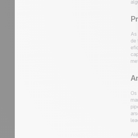
alg
Pr
As 
de 
efi
cap
met
A
Os 
man
pip
ars
lea
Alé