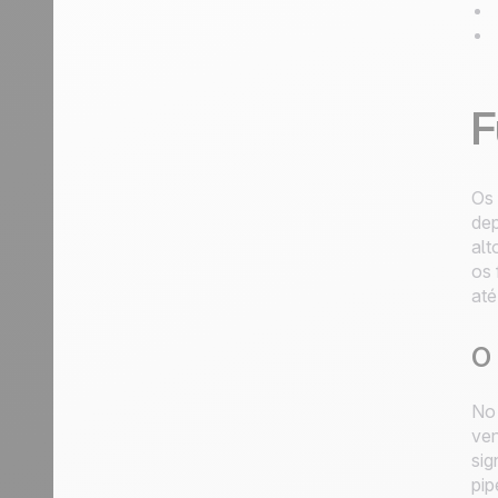
F
Os 
dep
alt
os 
até
O 
No 
ven
sig
pip