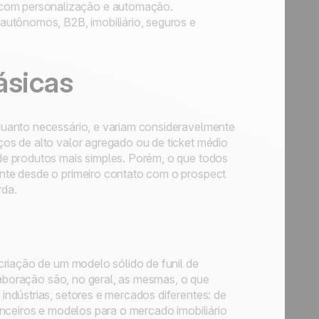
e, com personalização e automação.
 autônomos, B2B, imobiliário, seguros e
ásicas
quanto necessário, e variam consideravelmente
os de alto valor agregado ou de ticket médio
e produtos mais simples. Porém, o que todos
nte desde o primeiro contato com o prospect
rda.
criação de um modelo sólido de funil de
elaboração são, no geral, as mesmas, o que
ndústrias, setores e mercados diferentes: de
nceiros e modelos para o mercado imobiliário