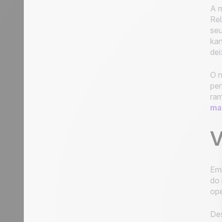
A m
Rel
seu
kan
dei
O n
per
ram
ma
V
Emb
do 
ope
Des