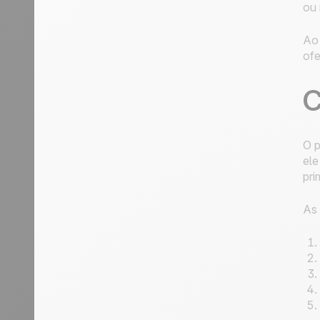
ou 
Ao 
ofe
C
O p
ele
pri
As 