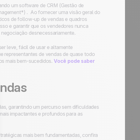
usando um software de CRM (Gestão de
nagement*) . Ao fornecer uma visão geral do
ticos de follow-up de vendas e quadros
sso e garantir que os vendedores nunca
a negociação desnecessariamente.
 leve, fácil de usar e altamente
ue representantes de vendas de quase todo
ados mais bem-sucedidos.
Você pode saber
endas
as, garantindo um percurso sem dificuldades
a mais impactantes e profundos para as
tratégicas mais bem fundamentadas, confira