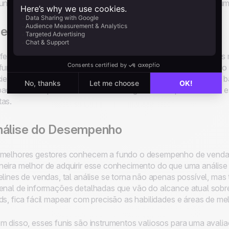
uns dos principais benefícios que você pode obter ao utilizar um
evisão
ferramentas de previsão são possivelmente um dos benefícios 
funil de vendas. Elas se tornam essenciais para o desempenh
ciente. Ao possibilitar que os gestores antecipem receitas com
acidades de previsão facilitam enxergar se os representantes 
as.
nálise do Desempenho
melhores gestores conhecem a fundo o desempenho de venda
eira melhor de adquirir esse conhecimento do que uma análise
elines de vendas, tal análise se torna não apenas possível, 
enal de informações detalhadas que vão do alcance atual sobr
ds, fica fácil mapear com precisão as habilidades e áreas de me
m disso, esses funis são instrumentos valiosos para uma aval