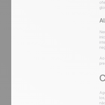
ofe
glo
A
Nem
ini
int
neg
Ao 
pre
C
Ago
los
não