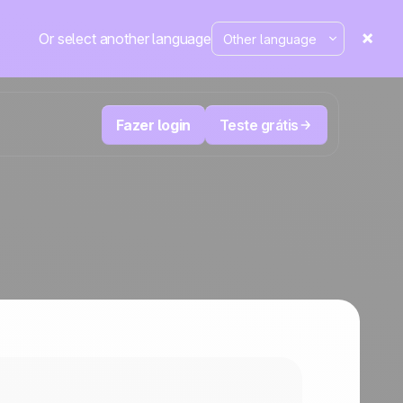
Or select another language
Fazer login
Teste grátis
Televendas e telemarketing
eduza
User
Acompanhe cada ligação, priorize os
leads certos e não perca o controle.
de e-
A plataforma de CRM e automação de
cal
Positive
marketing
em
destaque
e
a