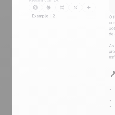
Resumir com IA:
Tornar-se parceiro
Example H2
O f
con
pot
de 
As 
pro
esf
