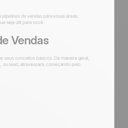
 pipelines de vendas para essas áreas,
 seja útil para você.
de Vendas
er seus conceitos básicos. De maneira geral,
al, ou lead, atravessará, começando pelo