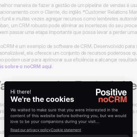
elhor maneira de fazer a gestão de um pipeline de vendas é 
acionamento com o Cliente, do inglês *Customer Relations Ma
 funil e muitas vezes agregar recursos como lembretes automá
ban, um CRM robusto pode eliminar as incertezas do seu proce
xem passar uma etapa importante que possa levar a perder um
oCRM é um exemplo de software de CRM. Desenvolvido para ser
sonalizável, ele oferece um conjunto de recursos poderosos q
o podem usar para aprimorar sua eficiência e alcançar result
is sobre o noCRM aqui
.
antagens dos Funis de V
ora tenham como principal função facilitar o processo de vend
início ao fim, os benefícios reais dos funis de vendas são aind
rações de qualquer empresa que lide com vendas.
de a análise minuciosa dos dados até a tomada de decisões es