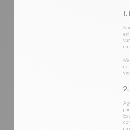
1.
Não
est
var
uma
Mas
col
ven
2.
Ago
pri
Ess
con
pro