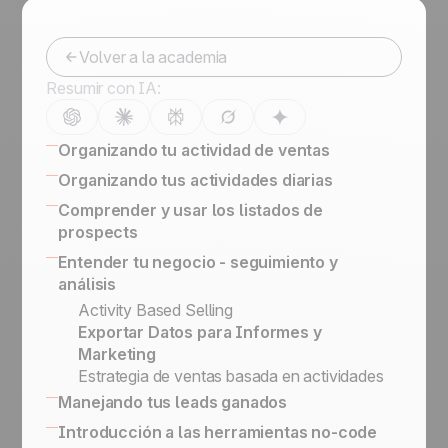
Volver a la academia
Resumir con IA:
Organizando tu actividad de ventas
¿Cómo organizar listas de prospectos, de
Organizando tus actividades diarias
leads y clientes?
16 CRM Features
Comprender y usar los listados de
Software de gestión de leads guía
¿Cómo contactar y calificar leads en
prospects
Right Sales Process
LinkedIn de manera efectiva?
Cómo crear un script de ventas para
Entender tu negocio - seguimiento y
La Importancia de Categorizar tus Leads
Hacer el Seguimiento y Cco de los Emails
llamadas en frío
análisis
Definir Información Clave
Escanear tarjetas de visita
Estatus vs. Etapa de Venta
Activity Based Selling
Outbound Engine
Listados de Prospects, Leads, Clientes
Exportar Datos para Informes y
Califica un Prospect y Transfórmalo en
Prospects vs. Leads
Marketing
Lead
Nuestra Filosofía
Estrategia de ventas basada en actividades
Cómo organizar tus llamadas de
Academia noCRM
Manejando tus leads ganados
prospección en frío
Cómo gestionar los upsells y renovaciones
Introducción a las herramientas no-code