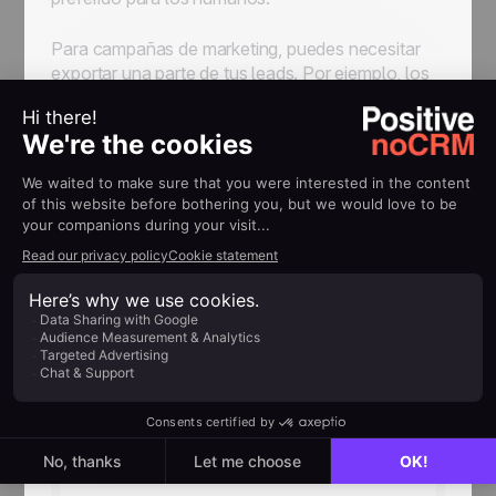
automatice los flujos de trabajo para
optimizar los procesos
Para campañas de marketing, puedes necesitar
exportar una parte de tus leads. Por ejemplo, los
leads que tengan una cierta etiqueta, como
“Seminario” para enviar un email a todos los
interesados en que les organices un seminario.
Tienes que, desde la página “Todos los leads”,
elegir esa etiqueta y luego darle simplemente al
botón “exportar” al principio de la página.
Para que la exportación de los datos esté
completa y con todos los datos bien definidos en
columnas separadas,
debes definir los campos
en tu sección Admin
.
Más información en nuestro Centro de Ayuda.
Next read
Activity Based Selling