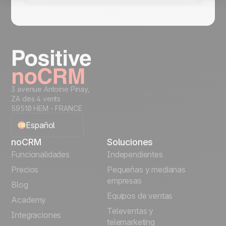
3 avenue Antoine Pinay,
ZA des 4 vents
59510 HEM - FRANCE
Español
noCRM
Soluciones
English
Funcionalidades
Independientes
Precios
Pequeñas y medianas
Français
empresas
Blog
Equipos de ventas
Português
Academy
Televentas y
Integraciones
telemarketing
Italiano