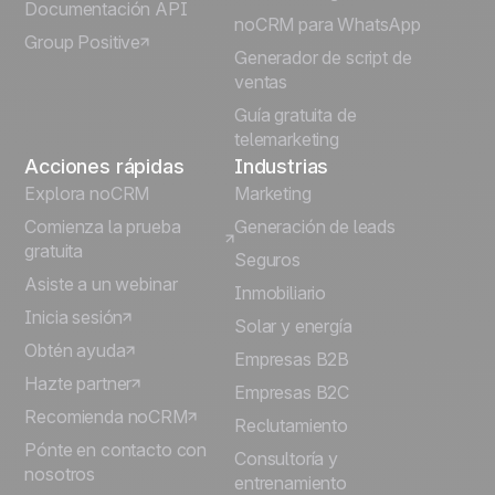
Documentación API
noCRM para WhatsApp
Group Positive
Deutsch
Generador de script de
ventas
Guía gratuita de
telemarketing
Acciones rápidas
Industrias
Explora noCRM
Marketing
Comienza la prueba
Generación de leads
gratuita
Seguros
Asiste a un webinar
Inmobiliario
Inicia sesión
Solar y energía
Obtén ayuda
Empresas B2B
Hazte partner
Empresas B2C
Recomienda noCRM
Reclutamiento
Pónte en contacto con
Consultoría y
nosotros
entrenamiento