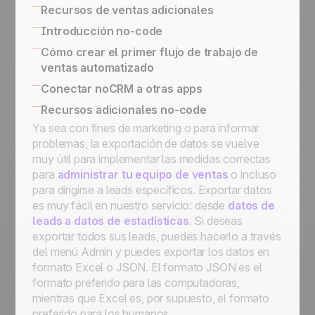
Vs. los procesos de post-venta
Herramientas integradas no-code para
Recursos de ventas adicionales
Hacer Seguimiento de tus Clientes
conectar su sistema IT
SPIN Selling
Introducción no-code
Existentes
API simplificada para la implementación de
El directorio de expertos en ventas
Aplicaciones no-code
Cómo crear el primer flujo de trabajo de
casos de uso comercial
ventas automatizado
Gatillos y acciones no-code
Usar El Butler para Automatizaciones en
Conectar noCRM a otras apps
noCRM
Como conectar noCRM a tu Sistema de
Recursos adicionales no-code
Conecte noCRM a Zapier y Make
Información interno
Ya sea con fines de marketing o para informar
(anteriormente Integromat)
Conectar noCRM a otras Aplicaciones
problemas, la exportación de datos se vuelve
Cómo construir una herramienta de
muy útil para implementar las medidas correctas
automatización de correo electrónico
para
administrar tu equipo de ventas
o incluso
usando Zapier
para dirigirse a leads específicos. Exportar datos
Asigne un lead, envíe un correo electrónico,
es muy fácil en nuestro servicio: desde
datos de
muévalo al siguiente paso, luego
leads a datos de estadísticas
. Si deseas
programelo en Standby para seguimientos
exportar todos sus leads, puedes hacerlo a través
Asigne un lead entrante que cumpla una
del menú Admin y puedes exportar los datos en
condición a un vendedor
formato Excel o JSON. El formato JSON es el
Asigne un lead entrante a un comercial de
formato preferido para las computadoras,
su elección
mientras que Excel es, por supuesto, el formato
Cómo empezar con la automatización:
preferido para los humanos.