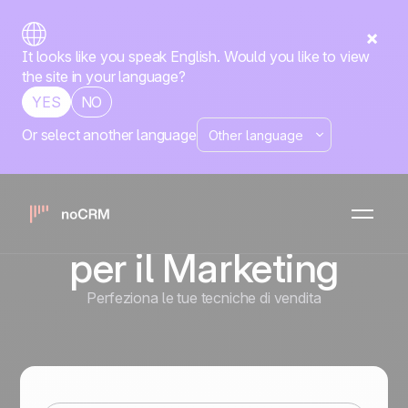
It looks like you speak English. Would you like to view
the site in your language?
YES
NO
Or select another language
Esportare Dati
per la
Reportistica o
per il Marketing
Perfeziona le tue tecniche di vendita