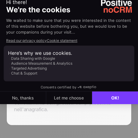
sottoinsieme di opportunità commerciali, tagate
con un'etichetta specifica, o che si trovano in uno
step di vendita specifico. Puoi voler esportare per
esempio tutte le opportunità commerciali
cancellate che fanno parte del segmento 'Water
fountain' per una campagna di e-mail marketing.
Per farlo hai solo bisogno di andare nella sezione
'Tutte le opportunità' e di applicare i filtri
selezionando le etichette e gli stati che ti
interessano. Poi basta cliccare sul tasto
'Esportare' in cima alla pagina.
Per ottimizzare l'esportazione ed avere il Nome, il
Cognome, l'e-mail nelle colonne giuste, le
opportunità commerciali devono essere compilate
correttamente con gli stessi campi predefiniti
nell'anagrafica.