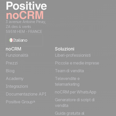
3 avenue Antoine Pinay,
ZA des 4 vents
59510 HEM - FRANCE
Italiano
noCRM
Soluzioni
English
Funzionalità
Liberi-professionisti
Prezzi
Piccole e medie imprese
Français
Blog
Team di vendita
Español
Academy
Televendite e
telemarketing
Integrazioni
Português
noCRM per WhatsApp
Documentazione API
Generatore di script di
Positive Group
Deutsch
vendita
Guida gratuita al