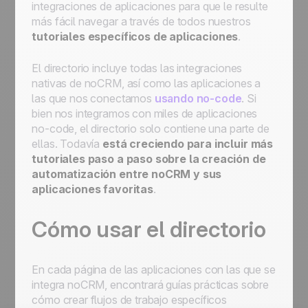
integraciones de aplicaciones para que le resulte
automatización de correo electrónico
más fácil navegar a través de todos nuestros
usando Zapier
tutoriales específicos de aplicaciones
.
Asigne un lead, envíe un correo electrónico,
muévalo al siguiente paso, luego
El directorio incluye todas las integraciones
programelo en Standby para seguimientos
nativas de noCRM, así como las aplicaciones a
Asigne un lead entrante que cumpla una
las que nos conectamos
usando no-code
. Si
condición a un vendedor
bien nos integramos con miles de aplicaciones
Asigne un lead entrante a un comercial de
no-code, el directorio solo contiene una parte de
su elección
ellas. Todavía
está creciendo para incluir más
Cómo empezar con la automatización:
tutoriales paso a paso sobre
la creación de
automatice los flujos de trabajo para
automatización entre noCRM y sus
optimizar los procesos
aplicaciones favoritas
.
Cómo usar el directorio
En cada página de las aplicaciones con las que se
integra noCRM, encontrará guías prácticas sobre
cómo crear flujos de trabajo específicos