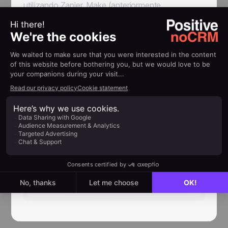
utilizando Zapier, Make (anteriormente
Integromat) o ambos
usando no-code
.
Trabajamos continuamente para expandir
nuestros recursos, así que esté atento a las
nuevas aplicaciones que agregaremos y los
tutoriales que vienen con ellas.
Puedes filtrar el directorio por categoría (
ventas,
marketing, comunicaciones, etc
) y por el tipo
de conexión que ofrecemos (
nativa o no-code
).
👉
Acceda a nuestro directorio de
integraciones de aplicaciones aquí
El directorio de
Next
read
comunidades no-code