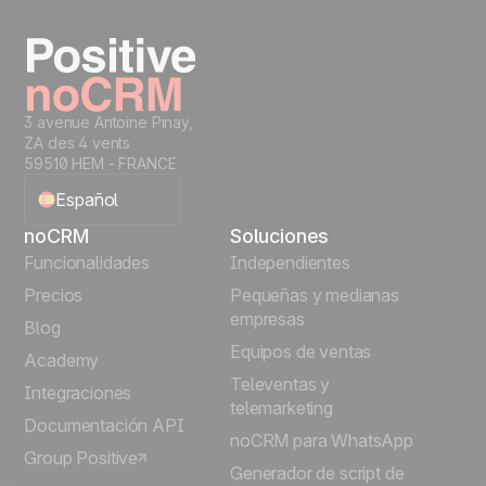
3 avenue Antoine Pinay,
ZA des 4 vents
59510 HEM - FRANCE
Español
noCRM
Soluciones
English
Funcionalidades
Independientes
Precios
Pequeñas y medianas
Français
empresas
Blog
Equipos de ventas
Português
Academy
Televentas y
Integraciones
telemarketing
Italiano
Documentación API
noCRM para WhatsApp
Group Positive
Deutsch
Generador de script de