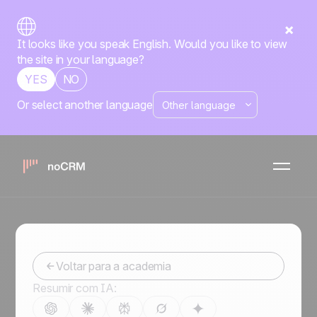
It looks like you speak English. Would you like to view
the site in your language?
YES
NO
Or select another language
Diretório de
integrações
Torne-se um vendedor ainda melhor
Voltar para a academia
Resumir com IA: