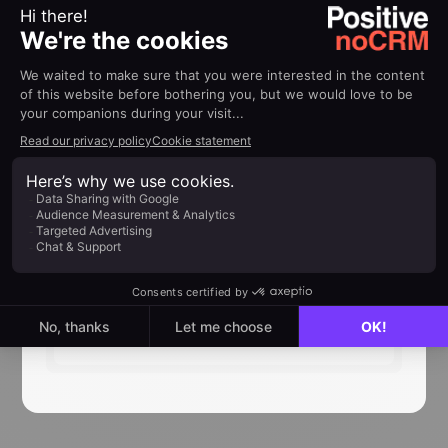
específicos usando
Zapier, Make
ou ambos!
Estamos trabalhando continuamente para
expandir nossos recursos, então fique de olho
nos novos aplicativos que adicionaremos e nos
tutoriais que os acompanham.
Você pode filtrar o diretório por categoria
(
vendas, marketing, comunicação, etc...
) e
pelo tipo de conexão que oferecemos (
nativa ou
no-code
).
Acesse nosso diretório de integrações aqui
Diretório de comunidades
Next
read
no-code