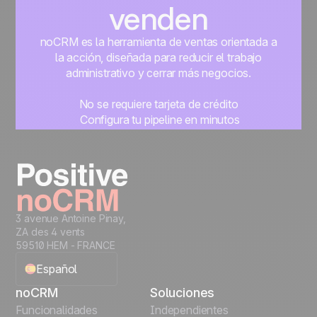
venden
noCRM es la herramienta de ventas orientada a
la acción, diseñada para reducir el trabajo
administrativo y cerrar más negocios.
No se requiere tarjeta de crédito
Configura tu pipeline en minutos
Empieza a gestionar leads al instante
Prueba gratis
3 avenue Antoine Pinay,
ZA des 4 vents
59510 HEM - FRANCE
Español
noCRM
Soluciones
English
Funcionalidades
Independientes