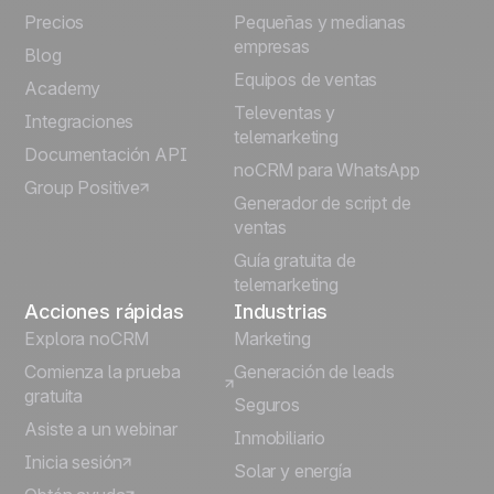
Precios
Pequeñas y medianas
Français
empresas
Blog
Equipos de ventas
Português
Academy
Televentas y
Integraciones
telemarketing
Italiano
Documentación API
noCRM para WhatsApp
Group Positive
Deutsch
Generador de script de
ventas
Guía gratuita de
telemarketing
Acciones rápidas
Industrias
Explora noCRM
Marketing
Comienza la prueba
Generación de leads
gratuita
Seguros
Asiste a un webinar
Inmobiliario
Inicia sesión
Solar y energía