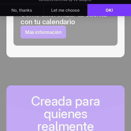
Cómo sincronizar tu cuenta
con tu calendario
Más información
Creada para
quienes
realmente