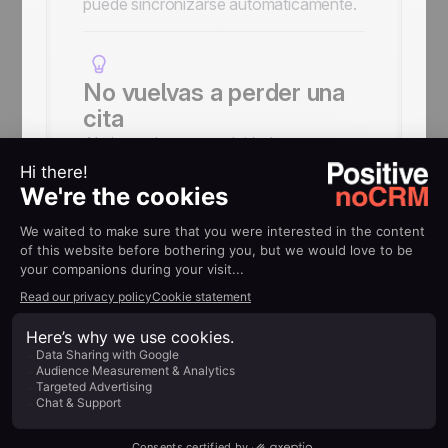
puede sincronizarse automáticamente.
No vuelvas a perder una
cita
Al sincronizar tus actividades
comerciales con tu calendario, recibirás
recordatorios de tus próximas citas y
podrás mantener tu jornada
perfectamente organizada.
AYUDA
Guías de
implementación