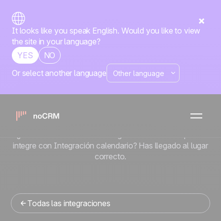
It looks like you speak English. Would you like to view
the site in your language?
YES
NO
Or select another language
Nativa
Integración
calendario
noCRM
x
¿Buscas una herramienta de gestion de ventas que se
integre con Integración calendario? Has llegado al lugar
correcto.
Todas las integraciones