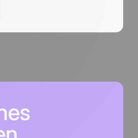
nes
en