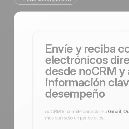
Contáctanos
Hazte partner
Envíe y reciba c
electrónicos di
desde noCRM y 
información clav
desempeño
noCRM le permite conectar su
Gmail
,
Ou
más con solo un par de clics.