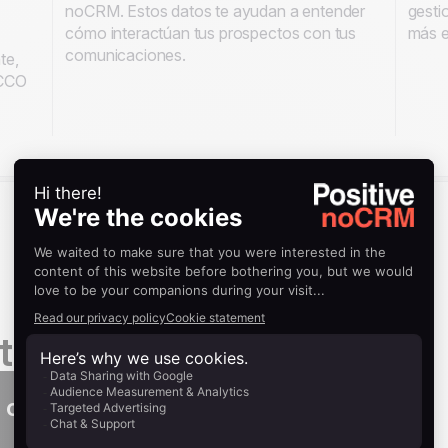
noCRM. Estos datos te ayudan a entender
gesti
cómo interactúan tus prospectos con tus
más e
comunicaciones.
te,
 CCO
tación
 correo electrónico