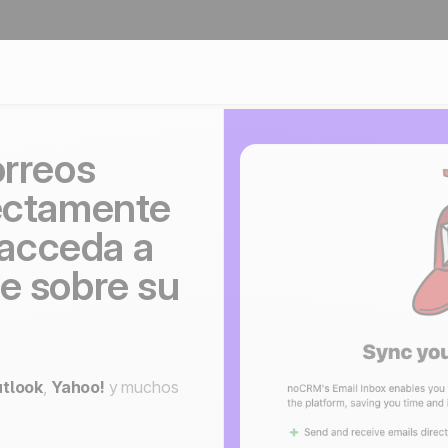
orreos
rectamente
acceda a
e sobre su
tlook
,
Yahoo!
y muchos