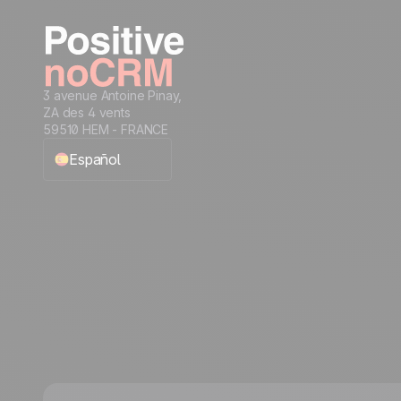
3 avenue Antoine Pinay,
ZA des 4 vents
59510 HEM - FRANCE
Español
English
Français
Português
Italiano
Deutsch