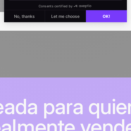
eada para quie
ealmente vend