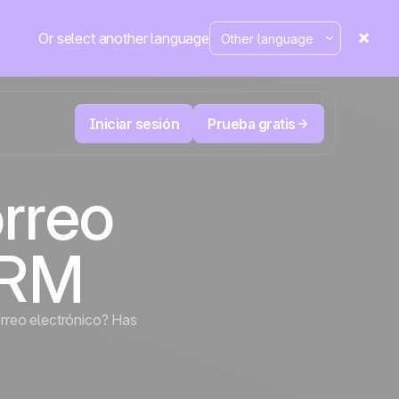
Or select another language
Iniciar sesión
Prueba gratis
orreo
Telesales y Telemarketing
duce
User
Registra cada llamada, prioriza los leads
 cerrar.
correctos y no pierdas el control.
La plataforma CRM y de automatización
RM
Positive
de marketing
en la
prensa
rreo electrónico? Has
 y