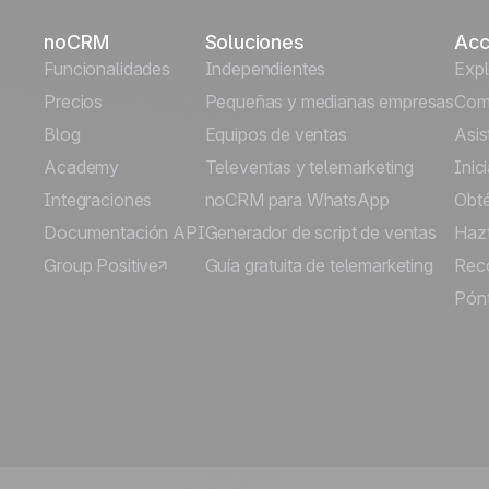
noCRM
Soluciones
Acc
Funcionalidades
Independientes
Exp
Precios
Pequeñas y medianas empresas
Comi
Blog
Equipos de ventas
Asis
Academy
Televentas y telemarketing
Inic
Integraciones
noCRM para WhatsApp
Obt
Documentación API
Generador de script de ventas
Hazt
Group Positive
Guía gratuita de telemarketing
Rec
Pónt