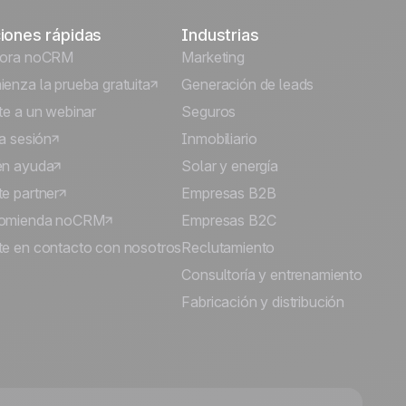
iones rápidas
Industrias
lora noCRM
Marketing
enza la prueba gratuita
Generación de leads
te a un webinar
Seguros
ia sesión
Inmobiliario
én ayuda
Solar y energía
e partner
Empresas B2B
omienda noCRM
Empresas B2C
e en contacto con nosotros
Reclutamiento
Consultoría y entrenamiento
Fabricación y distribución
🍪