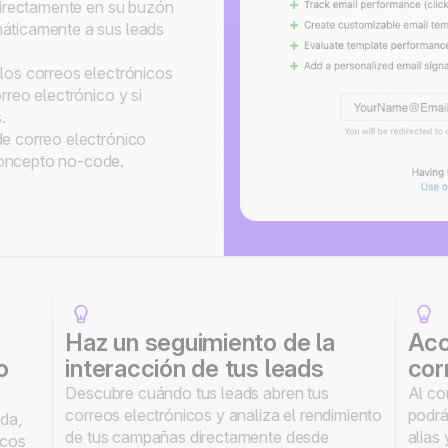
directamente en su buzón
áticamente a sus leads
los correos electrónicos
reo electrónico y si
.
e correo electrónico
oncepto no-code.
Haz un seguimiento de la
Acc
o
interacción de tus leads
cor
Descubre cuándo tus leads abren tus
Al co
correos electrónicos y analiza el rendimiento
podrás
da,
de tus campañas directamente desde
alias
icos