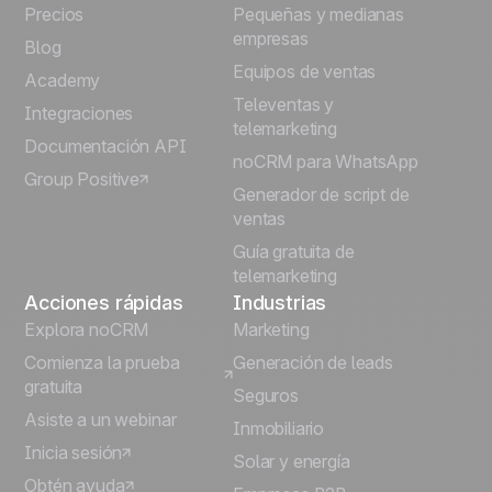
Precios
Pequeñas y medianas
Français
empresas
Blog
Equipos de ventas
Português
Academy
Televentas y
Integraciones
telemarketing
Italiano
Documentación API
noCRM para WhatsApp
Group Positive
Deutsch
Generador de script de
ventas
Guía gratuita de
telemarketing
Acciones rápidas
Industrias
Explora noCRM
Marketing
Comienza la prueba
Generación de leads
gratuita
Seguros
Asiste a un webinar
Inmobiliario
Inicia sesión
Solar y energía
Obtén ayuda