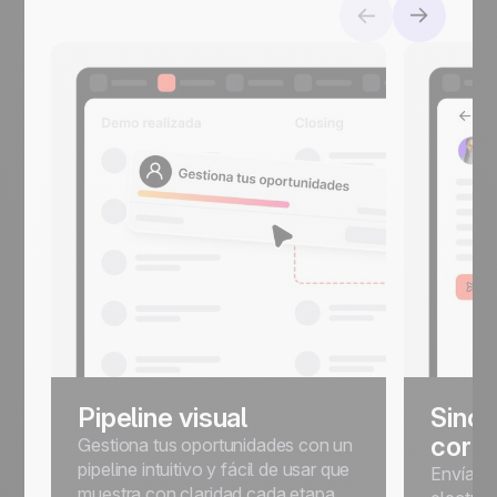
Pipeline visual
Sincr
corre
Gestiona tus oportunidades con un
pipeline intuitivo y fácil de usar que
Envía, p
muestra con claridad cada etapa.