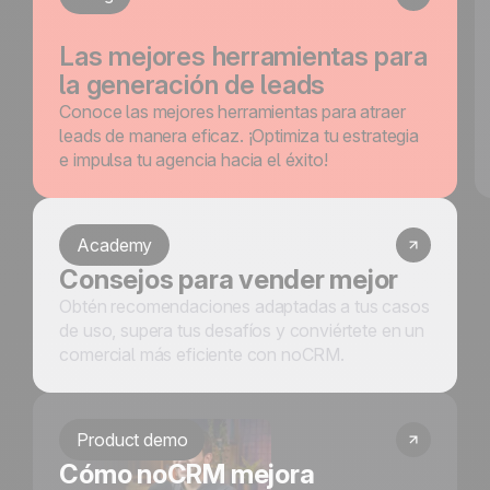
Las mejores herramientas para
la generación de leads
Conoce las mejores herramientas para atraer
leads de manera eficaz. ¡Optimiza tu estrategia
e impulsa tu agencia hacia el éxito!
Academy
Consejos para vender mejor
Obtén recomendaciones adaptadas a tus casos
de uso, supera tus desafíos y conviértete en un
comercial más eficiente con noCRM.
Product demo
Cómo noCRM mejora