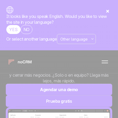
It looks like you speak English. Would you like to view
the site in your language?
YES
NO
Or select another language
Los vendedores
odian los CRM.
noCRM es la herramienta de gestión de ventas orientada
a la acción, diseñada para reducir la carga administrativa
y cerrar más negocios. ¿Solo o en equipo? Llega más
lejos, más rápido.
Agendar una demo
Prueba gratis