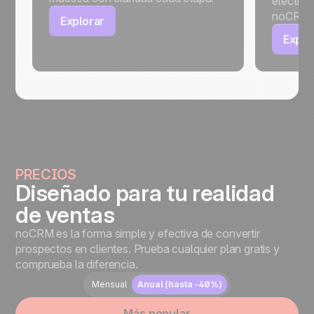
electrón
noCRM.
Explorar
Explo
PRECIOS
Diseñado para tu realidad
de ventas
noCRM es la forma simple y efectiva de convertir
prospectos en clientes. Prueba cualquier plan gratis y
comprueba la diferencia.
Mensual
Anual (hasta -40%)
Más popular