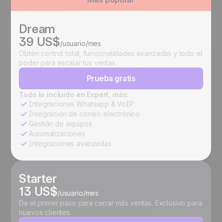
Dream
39 US$
/usuario/mes
Obtén control total, funcionalidades avanzadas y todo el
poder para escalar tus ventas.
Prueba gratis
Todo lo incluido en Expert, más:
Integraciones Whatsapp & VoIP
Integración de correo electrónico
Gestión de equipos
Automatizaciones
Integraciones avanzadas
Starter
13 US$
/usuario/mes
Da el primer paso para cerrar más ventas. Exclusivo para
nuevos clientes.