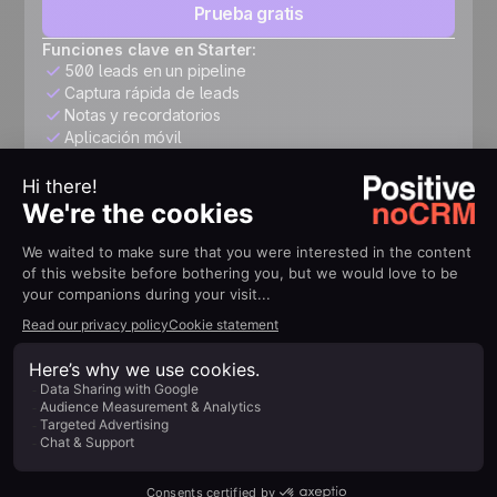
Prueba gratis
Funciones clave en Starter:
500 leads en un pipeline
Captura rápida de leads
Notas y recordatorios
Aplicación móvil
Expert
26 US$
/usuario/mes
Estructura tu pipeline, automatiza seguimientos, conecta
tus herramientas y acelera tu crecimiento.
Prueba gratis
Todo lo incluido en Starter, más:
Leads y pipelines ilimitados
Personalización sin límites
Cotizaciones y facturas
Seguimiento avanzado
+3,000 integraciones y API