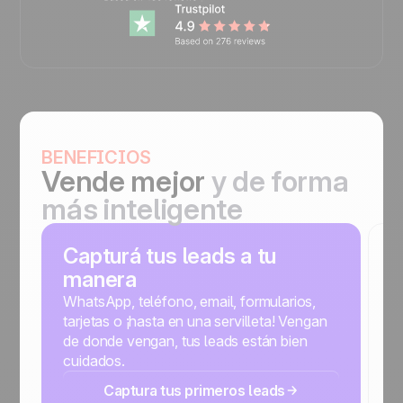
BENEFICIOS
Vende mejor
y de forma
más inteligente
Capturá tus leads a tu
E
manera
r
WhatsApp, teléfono, email, formularios,
N
tarjetas o ¡hasta en una servilleta! Vengan
c
de donde vengan, tus leads están bien
s
cuidados.
r
Captura tus primeros leads