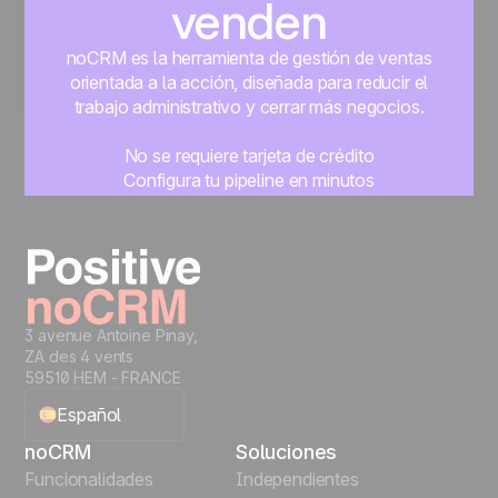
venden
noCRM es la herramienta de gestión de ventas
orientada a la acción, diseñada para reducir el
trabajo administrativo y cerrar más negocios.
No se requiere tarjeta de crédito
Configura tu pipeline en minutos
Empieza a gestionar leads al instante
Prueba gratis
3 avenue Antoine Pinay,
ZA des 4 vents
59510 HEM - FRANCE
Español
noCRM
Soluciones
English
Funcionalidades
Independientes