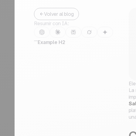
Contáctanos
Hazte partner
Volver al blog
Resumir con IA:
Example H2
Ele
La 
imp
Sa
pla
una
C