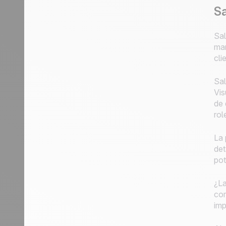
Sa
Sal
mar
cli
Sal
Vis
de 
rol
La 
det
pot
¿La
com
imp