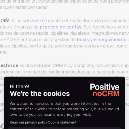
es de entrar en las características específicas de cada plata
a quién están pensadas:
CRM
es un software de gestión de leads diseñado para ayudar 
entes y organizar su
proceso de ventas
. Sus funciones clave i
iones de captura rápida, pipelines visuales e integraciones n
a PYMES enfocadas en la gestión de
leads y el seguimiento
c
tas y pipeline, por lo que puede quedarse corto en áreas como
ente.
lesforce
es una solución CRM muy completa, con amplias capa
enorme profundidad de configuración, lo que la hace adecuada 
lico. Salesforce es ideal para grandes empresas o negocios con
nico de funcionalidades. Eso sí, la plataforma es compleja y s
gos, normalmente medidos en semanas o incluso meses.
ra, veamos qué hace única a cada plataforma y cómo su filosofí
ercial.
oCRM – El enfoque Anti-CRM