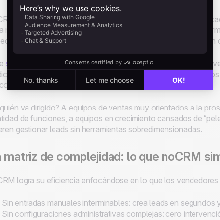
RM nació alrededor de 2014 con una filosofía clara y provoca
a managers, no para vendedores. La plataforma elimina de forma
 equipos comerciales y se centra exclusivamente en la gestión de
te
software de gestión de leads
está diseñado primero para v
dicionales, que exigen mucha carga de datos y flujos complejos
como una limitación.
quién va dirigido? A equipos de ventas muy orientados a la prosp
tidad de funciones, a equipos en crecimiento cansados de “pel
eren gestionar leads sin herramientas sobredimensionadas.
 matriz de complejidad: lo que noCRM sim
RM logra su eficiencia enfocándose en lo que los vendedores 
Sin entradas manuales interminables: crea leads en segundos y
Sin configuraciones administrativas complejas: cero intervenci