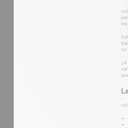
noC
par
los
Es
tra
no 
¿A 
can
qui
La
noC