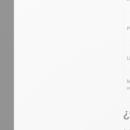
P
L
M
u
¿