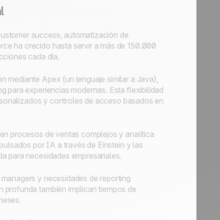
l
customer success, automatización de
ce ha crecido hasta servir a más de 150.000
cciones cada día.
n mediante Apex (un lenguaje similar a Java),
g para experiencias modernas. Esta flexibilidad
personalizados y controles de acceso basados en
ren procesos de ventas complejos y analítica
pulsados por IA a través de Einstein y las
da para necesidades empresariales.
a managers y necesidades de reporting
n profunda también implican tiempos de
meses.