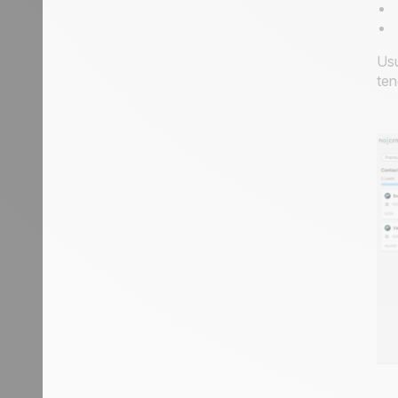
Usu
ten