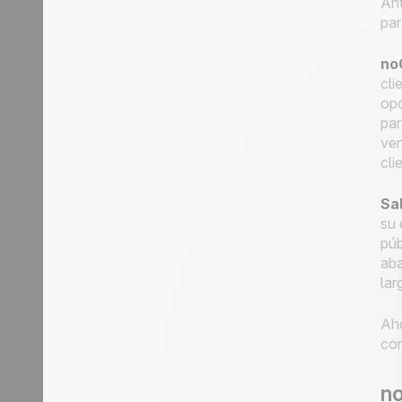
Ant
par
no
cli
opc
par
ven
cli
Sa
su 
púb
aba
lar
Aho
com
n