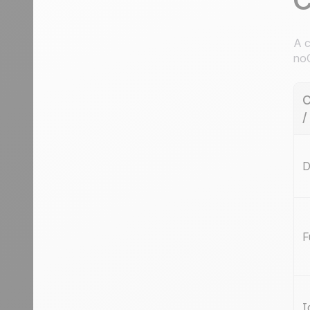
A c
no
C
/
D
F
I