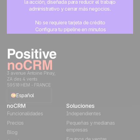
la acción, diseñada para reducir el trabajo
administrativo y cerrar más negocios.
No se requiere tarjeta de crédito
Configura tu pipeline en minutos
Empieza a gestionar leads al instante
Prueba gratis
3 avenue Antoine Pinay,
ZA des 4 vents
59510 HEM - FRANCE
Español
noCRM
Soluciones
English
Funcionalidades
Independientes
Precios
Pequeñas y medianas
Français
empresas
Blog
Equipos de ventas