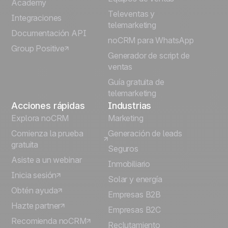
Português
Academy
Televentas y
Integraciones
telemarketing
Italiano
Documentación API
noCRM para WhatsApp
Group Positive
Deutsch
Generador de script de
ventas
Guía gratuita de
telemarketing
Acciones rápidas
Industrias
Explora noCRM
Marketing
Comienza la prueba
Generación de leads
gratuita
Seguros
Asiste a un webinar
Inmobiliario
Inicia sesión
Solar y energía
Obtén ayuda
Empresas B2B
Hazte partner
Empresas B2C
Recomienda noCRM
Reclutamiento