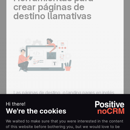
crear páginas de
destino llamativas
Las páginas de destino, o landing pages en inglés,
desempeñan un papel crucial como generador de
leads. Deben ser convincentes y orientadas a la
acción. Puedes utilizar herramientas como
Sarbacane Pages para crear páginas de destino
efectivas que conviertan a los visitantes en leads.