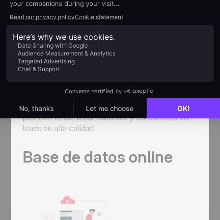
Sarbacane Pages
Si buscas crear páginas de destino atractivas y
altamente efectivas para tu agencia o tus clientes,
Sarbacane Pages
es la herramienta que
necesitas. Con esta solución, podrás diseñar
páginas de destino personalizadas y optimizadas
para la conversión de leads. Ofrece una variedad
de plantillas y herramientas de edición que te
permiten atraer a los visitantes y convertirlos en
leads de alta calidad.
Base de datos online