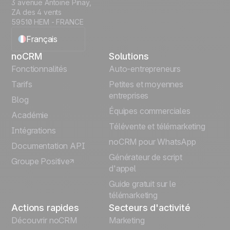
3 avenue Antoine Pinay,
ZA des 4 vents
59510 HEM - FRANCE
Français
noCRM
Solutions
English
Fonctionnalités
Auto-entrepreneurs
Tarifs
Petites et moyennes
Español
entreprises
Blog
Équipes commerciales
Português
Académie
Télévente et télémarketing
Intégrations
Italiano
noCRM pour WhatsApp
Documentation API
Générateur de script
Groupe Positive
Deutsch
d'appel
Guide gratuit sur le
télémarketing
Actions rapides
Secteurs d'activité
Découvrir noCRM
Marketing