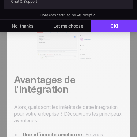
suivi de vos interactions et le suivi des leads.
Avantages de
l'intégration
Alors, quels sont les intérêts de cette intégration
pour votre entreprise ? Découvrons les principaux
avantages :
Une efficacité améliorée
: En vous