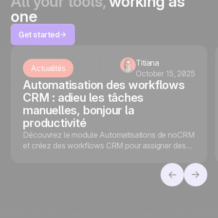
All your tools,
working as
one
Get started
Titiana
Actualités
October 15, 2025
Automatisation des workflows
CRM : adieu les tâches
manuelles, bonjour la
productivité
Découvrez le module Automatisations de noCRM
et créez des workflows CRM pour assigner des
leads, envoyer des notifications, taguer des
prospects et déclencher des e-mails, sans Zapier
ni travail manuel.