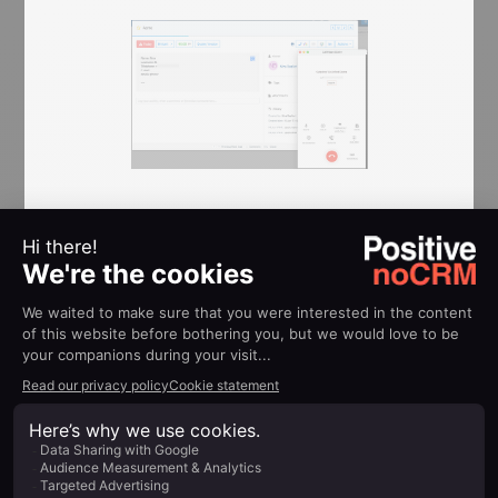
Sauvegarde automatique des
détails et enregistrements
d’appels
Chaque appel que vous passez ou recevez est
automatiquement enregistré dans noCRM. Cela
inclut les appels entrants et sortants, les appels
manqués, les appels transférés, et même les
messages vocaux et SMS. Cela garantit que
toutes les informations pertinentes sont capturées
et stockées de manière transparente, facilitant le