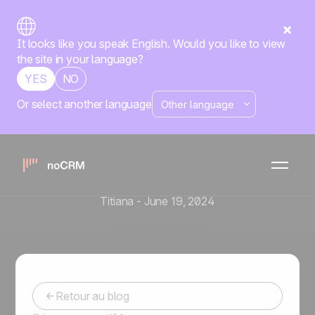
It looks like you speak English. Would you like to view
the site in your language?
YES
NO
Or select another language
Actualités
Transformez l'efficacité de
vos appels commerciaux
avec CallHippo et noCRM
Titiana
-
June 19, 2024
Retour au blog