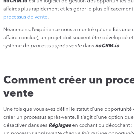
noCRM.io
est un logiciel de gestion des opportunités qui
affaires plus rapidement et les gérer le plus efficacement
processus de vente
.
Néanmoins, l’expérience nous a montré qu’une fois une 
affaire conclue), un projet doit souvent être développé et 
système de
processus après-vente
dans
noCRM.io
.
Comment créer un proce
vente
Une fois que vous avez défini le statut d’une opportunité
créer un processus après-vente. Il s'agit d'une option que
désactiver dans ses
Réglages
en cochant ou décochant :
un processus après-vente chaque fois qu'une opportuni