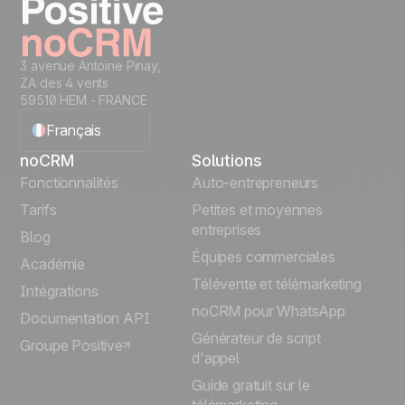
3 avenue Antoine Pinay,
ZA des 4 vents
59510 HEM - FRANCE
Français
noCRM
Solutions
English
Fonctionnalités
Auto-entrepreneurs
Tarifs
Petites et moyennes
Español
entreprises
Blog
Équipes commerciales
Português
Académie
Télévente et télémarketing
Intégrations
Italiano
noCRM pour WhatsApp
Documentation API
Générateur de script
Groupe Positive
Deutsch
d'appel
Guide gratuit sur le