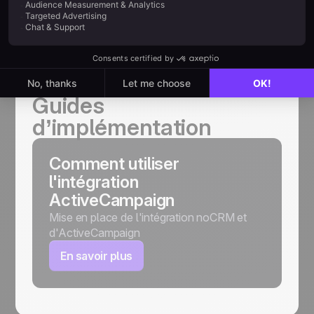
AIDE
Guides
d’implémentation
Comment utiliser
l'intégration
ActiveCampaign
Mise en place de l'intégration noCRM et
d'ActiveCampaign
En savoir plus