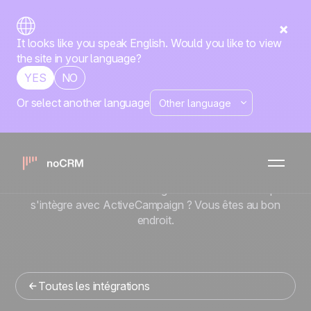
It looks like you speak English. Would you like to view
the site in your language?
YES
NO
Or select another language
Native
ActiveCampaign
x
noCRM
Vous cherchez un outil de gestion commerciale qui
s'intègre avec ActiveCampaign ? Vous êtes au bon
endroit.
Toutes les intégrations