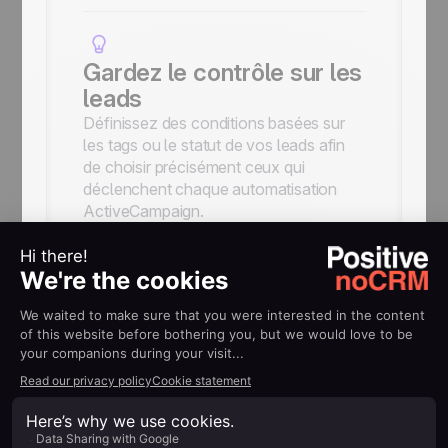
Gardez le contrôle sur les
leads
Définissez des conditions basées sur
les tags ou le statut de vos leads afin
de choisir précisément ceux qui
déclenchent chaque automatisation
ActiveCampaign.
Connectez vos leads à
ActiveCampaign
Créez automatiquement des contacts,
inscrivez-les ou désinscrivez-les de
vos listes, puis ajoutez-les directement
à vos automatisations ActiveCampaign.