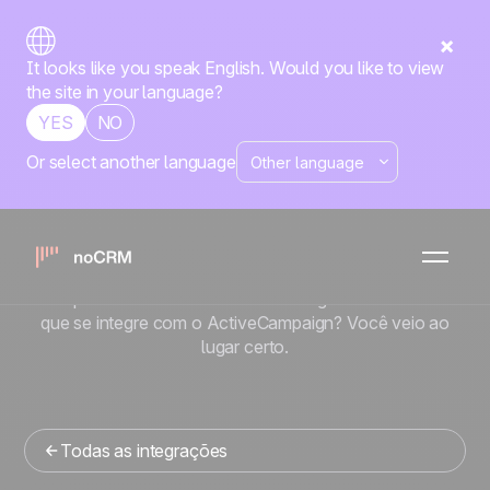
It looks like you speak English. Would you like to view
the site in your language?
YES
NO
Or select another language
Nativa
ActiveCampaign
x
noCRM
Está procurando uma ferramenta de gestao de vendas
que se integre com o ActiveCampaign? Você veio ao
lugar certo.
Todas as integrações