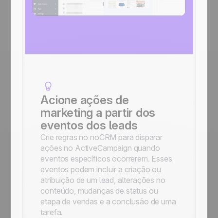
Acione ações de
marketing a partir dos
eventos dos leads
Crie regras no noCRM para disparar
ações no ActiveCampaign quando
eventos específicos ocorrerem. Esses
eventos podem incluir a criação ou
atribuição de um lead, alterações no
conteúdo, mudanças de status ou
etapa de vendas e a conclusão de uma
tarefa.