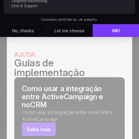
ActiveCampaign.
AJUDA
Guias de
implementação
Como usar a integração
entre ActiveCampaign e
noCRM
Como usar a integração entre a noCRM e
ActiveCampaign
Saiba mais