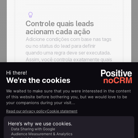
Controle quais leads
acionam cada ação
Adicione condições com base nas tags
ou no status do lead para definir
quando uma regra deve ser executada.
Assim, você controla exatamente quais
leads serão incluídos em cada ação do
ActiveCampaign.
Conecte seus leads aos
fluxos de automação do
ActiveCampaign
Use a integração para criar contatos,
inscrevê-los ou removê-los de listas e
adicioná-los a uma automação do