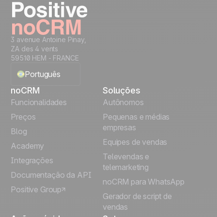
3 avenue Antoine Pinay,
ZA des 4 vents
59510 HEM - FRANCE
Português
noCRM
Soluções
English
Funcionalidades
Autônomos
Preços
Pequenas e médias
Français
empresas
Blog
Equipes de vendas
Español
Academy
Televendas e
Integrações
telemarketing
Italiano
Documentação da API
noCRM para WhatsApp
Positive Group
Deutsch
Gerador de script de
vendas