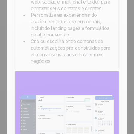
web, social, e-mail, chat e texto) para
contatar seus contatos e clientes.
Personalize as experiências do
usuário em todos os seus canais,
incluindo landing pages e formulários
de alta conversão.
Crie ou escolha entre centenas de
automatizações pré-construídas para
alimentar seus leads e fechar mais
negócios