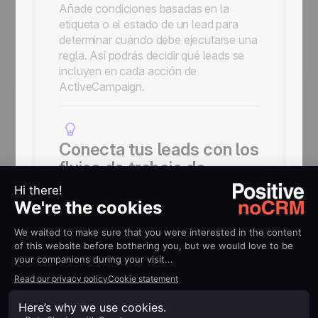
Añade condiciones basadas en la
etiqueta o el estado de un lead para
determinar cuándo debe ejecutarse una
regla. Así podrás decidir qué leads se
incluyen en cada acción de
ActiveCampaign.
Conecta tus leads con los
flujos de trabajo de
ActiveCampaign
Utiliza la integración para crear
contactos, suscribirlos o darlos de baja
de listas y añadirlos a una
automatización de ActiveCampaign.