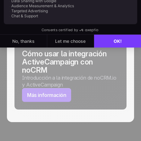
AYUDA
Guías de
implementación
Cómo usar la integración
ActiveCampaign con
noCRM
Introducción a la integración de noCRM.io
y ActiveCampaign
Más información