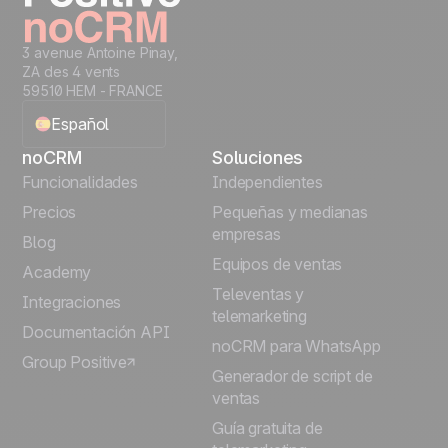
3 avenue Antoine Pinay,
ZA des 4 vents
59510 HEM - FRANCE
Español
noCRM
Soluciones
English
Funcionalidades
Independientes
Precios
Pequeñas y medianas
Français
empresas
Blog
Equipos de ventas
Português
Academy
Televentas y
Integraciones
telemarketing
Italiano
Documentación API
noCRM para WhatsApp
Group Positive
Deutsch
Generador de script de
ventas
Guía gratuita de