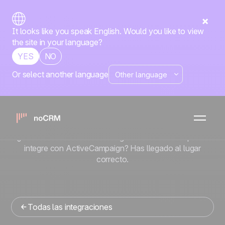
It looks like you speak English. Would you like to view
the site in your language?
YES
NO
Or select another language
Nativa
ActiveCampaign
x
noCRM
¿Buscas una herramienta de gestion de ventas que se
integre con ActiveCampaign? Has llegado al lugar
correcto.
Todas las integraciones