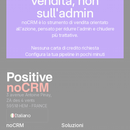
vendita, non
sull'admin
noCRM è lo strumento di vendita orientato
all’azione, pensato per ridurre l’admin e chiudere
più trattative.
Nessuna carta di credito richiesta
Configura la tua pipeline in pochi minuti
Inizia subito a gestire i lead
Prova gratis
3 avenue Antoine Pinay,
ZA des 4 vents
59510 HEM - FRANCE
Italiano
noCRM
Soluzioni