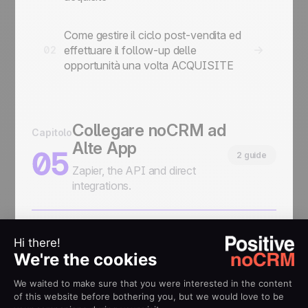
Come gestire il ciclo post-vendita ed
effettuare il follow-up delle
02
opportunità una volta ACQUISITE
Collegare noCRM ad
Capitolo
Alte App
05
2 guide
Zapier, the API and direct
integrations.
Mostrare informazioni provenienti da
un gestionale nelle tue opportunità in
01
noCRM
Come Collegare: Zapier, l'API e le