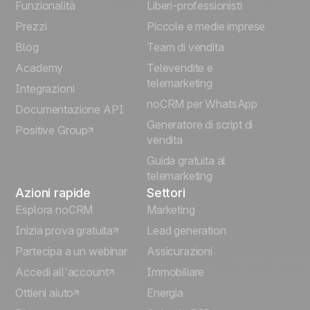
English
Funzionalità
Liberi-professionisti
Prezzi
Piccole e medie imprese
Français
Blog
Team di vendita
Español
Academy
Televendite e
telemarketing
Integrazioni
Português
noCRM per WhatsApp
Documentazione API
Generatore di script di
Positive Group
Deutsch
vendita
Guida gratuita al
telemarketing
Azioni rapide
Settori
Esplora noCRM
Marketing
Inizia prova gratuita
Lead generation
Partecipa a un webinar
Assicurazioni
Accedi all'account
Immobiliare
Ottieni aiuto
Energia