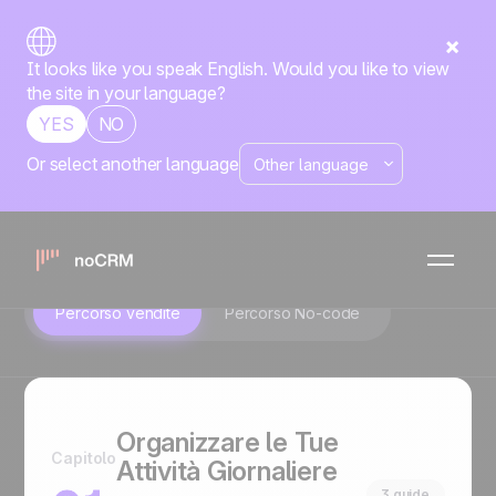
It looks like you speak English. Would you like to view
the site in your language?
YES
NO
Or select another language
noCRM Academy
Contenuti che fanno avanzare le tue trattative.
Percorso vendite
Percorso No-code
Organizzare le Tue
Capitolo
Attività Giornaliere
3 guide