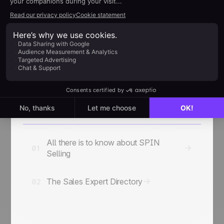
02
Integrazioni Dirette
Risorse di Vendita
Capitolo
Aggiuntive
06
2 guide
The major sales
methodologies: CAP SONCAS,
SIMAC and SPIN Selling.
All there is to know about SPIN
01
Selling
The Sales Expert Directory
02