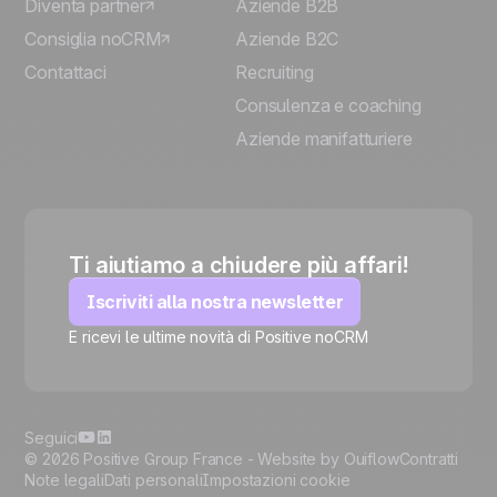
Diventa partner
Aziende B2B
Consiglia noCRM
Aziende B2C
Contattaci
Recruiting
Consulenza e coaching
Aziende manifatturiere
Ti aiutiamo a chiudere più affari!
Iscriviti alla nostra newsletter
E ricevi le ultime novità di Positive noCRM
🍪
Seguici
© 2026 Positive Group France -
Website by Ouiflow
Contratti
Note legali
Dati personali
Impostazioni cookie
Manage cookies