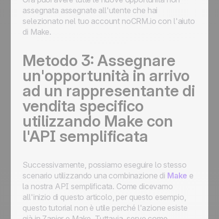
assegnata assegnate all'utente che hai
selezionato nel tuo account noCRM.io con l'aiuto
di Make.
Metodo 3: Assegnare
un'opportunità in arrivo
ad un rappresentante di
vendita specifico
utilizzando Make con
l'API semplificata
Successivamente, possiamo eseguire lo stesso
scenario utilizzando una combinazione di
Make
e
la nostra API semplificata. Come dicevamo
all'inizio di questo articolo, per questo esempio,
questo tutorial non è utile perché l'azione esiste
già in Zapier e Make. Tuttavia, serve come