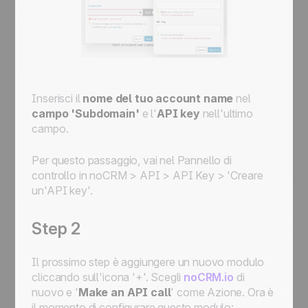
Inserisci il
nome del tuo account name
nel
campo 'Subdomain'
e l'
API key
nell'ultimo
campo.
Per questo passaggio, vai nel Pannello di
controllo in noCRM > API > API Key > 'Creare
un'API key'.
Step 2
Il prossimo step è aggiungere un nuovo modulo
cliccando sull'icona '+'. Scegli
noCRM.io
di
nuovo e '
Make an API call
' come Azione. Ora è
il momento di configurare questo modulo: