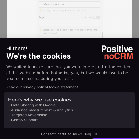
Il prossimo step è aggiungere un nuovo modulo
cliccando sull'icona del '
+
'. Scegli
noCRM.io
di
nuovo e seleziona "
Update a Lead
" come