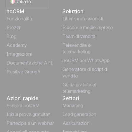
Italiano
noCRM
Soluzioni
English
Funzionalità
Liberi-professionisti
Prezzi
Piccole e medie imprese
Français
Blog
Team di vendita
Español
Academy
Televendite e
telemarketing
Integrazioni
Português
noCRM per WhatsApp
Documentazione API
Generatore di script di
Positive Group
Deutsch
vendita
Guida gratuita al
telemarketing
Azioni rapide
Settori
Esplora noCRM
Marketing
Inizia prova gratuita
Lead generation
Partecipa a un webinar
Assicurazioni