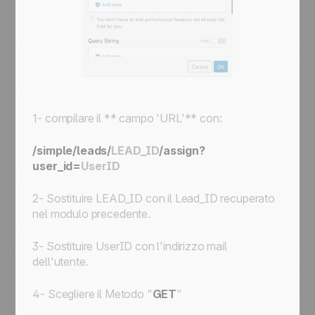
1- compilare il ** campo 'URL'** con:
/simple/leads/
LEAD_ID
/assign?
user_id=
UserID
2- Sostituire
LEAD_ID
con il Lead_ID recuperato
nel modulo precedente.
3- Sostituire
UserID
con l'indirizzo mail
dell'utente.
4- Scegliere il Metodo "
GET
"