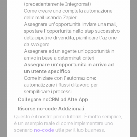
(precedentemente Integromat)
Come creare una completa automazione
delle mail usando Zapier
Assegnare un'opportunità, inviare una mail,
spostare l'opportunità nello step successivo
della pipeline di vendita, pianificare l'azione
da svolgere
Assegnare ad un agente un'opportunità in
arrivo in base a determinati criteri
Assegnare un'opportunità in arrivo ad
un utente specifico
Come iniziare con l'automazione:
automatizzare i flussi di lavoro per
semplificare i processi
Collegare noCRM ad Alte App
Come collegare noCRM al tuo Sistema
Risorse no-code Addizionali
Informativo
Questo è il nostro primo tutorial. È molto semplice,
Collegare noCRM ad altre app
è un esempio reale di come implementare uno
scenario
no-code
utile per il tuo business.