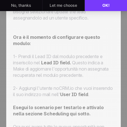
Azione. Vogliamo aggiornare l'opportunità, quindi
bisogna selezionare
update the lead
assegnandolo ad un utente specifico.
Ora è il momento di configurare questo
modulo:
1- Prendi il Lead ID dal modulo precedente e
inseriscilo nel
Lead ID field.
Questo indica a
Make di
aggiornare
l'opportunità non assegnata
recuperata nel modulo precedente
.
2- Aggiungi l'utente noCRM.io che vuoi inserendo
il suo indirizzo mail nell'
User ID field
.
Esegui lo scenario per testarlo e attivalo
nella sezione Scheduling qui sotto.
Ora puoi avere tutte le nuove opportunità non