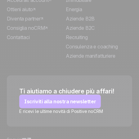
Accedi all'account
Immobiliare
Ottieni aiuto
Energia
Diventa partner
Aziende B2B
Consiglia noCRM
Aziende B2C
Contattaci
Recruiting
Consulenza e coaching
Aziende manifatturiere
Ti aiutiamo a chiudere più affari!
Iscriviti alla nostra newsletter
E ricevi le ultime novità di Positive noCRM
🍪