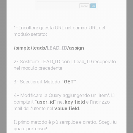
1- Incollare questa URL nel campo URL del
modulo settato:
/simple/leads/
LEAD_ID
/assign
2- Sostituire
LEAD_ID
con il Lead_ID recuperato
nel modulo precedente.
3- Scegliere il Metodo "
GET
"
4- Modificare la Query aggiungendo un 'item'. Lì
compila il "
user_id
" nel
key field
e l'indirizzo
mail dell'utente nel
value field
.
Il primo metodo è più semplice e diretto. Scegli tu
quale preferisci!