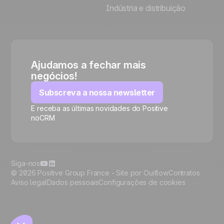
Indústria e distribuição
Ajudamos a fechar mais
negócios!
Subscreva a nossa newsletter
E receba as últimas novidades do Positive
noCRM
🍪
Siga-nos
© 2026 Positive Group France -
Site por Ouiflow
Contratos
Aviso legal
Dados pessoais
Configurações de cookies
Manage cookies