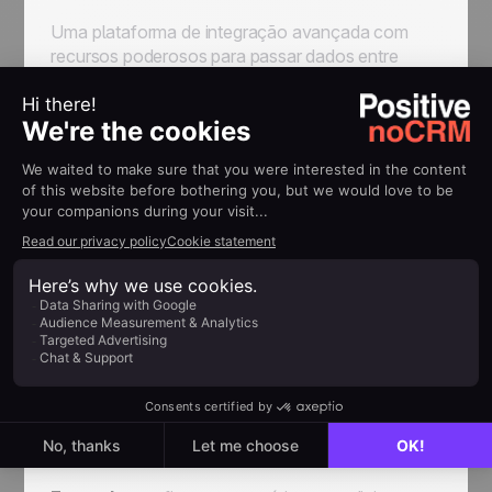
Uma plataforma de integração avançada com
recursos poderosos para passar dados entre
aplicativos e automatizar processos manuais.
Embora seja uma ferramenta de automação no-
code, também permite programação simples.
Semelhante ao Zapier,
o Make permite
operações do tipo "
Se isto acontecer ... faça
isso
". Os usuários escolhem o evento "Trigger"
para construirem seus processos de automação
conhecidos como "Cenários" e adicionar mais
módulos, como filtros, funções e ações.
Ao contrário de Zapier,
o Make processa
dados históricos e oferece recursos poderosos
para usuários avançados criarem processos
maiores e mais complexos, bem como um
construtor visual mais flexível.