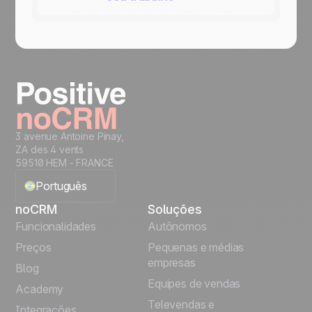
3 avenue Antoine Pinay,
ZA des 4 vents
59510 HEM - FRANCE
Português
noCRM
Soluções
English
Funcionalidades
Autônomos
Preços
Pequenas e médias
Français
empresas
Blog
Equipes de vendas
Español
Academy
Televendas e
Integrações