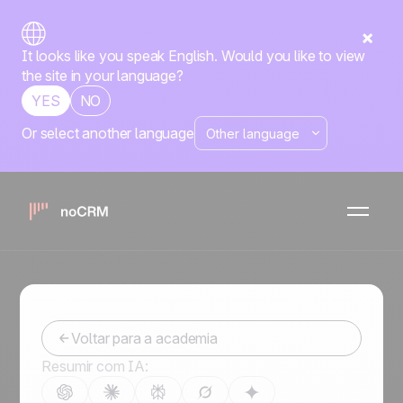
It looks like you speak English. Would you like to view
the site in your language?
YES
NO
Or select another language
Plataformas no-
code
Torne-se um vendedor ainda melhor
Voltar para a academia
Resumir com IA: