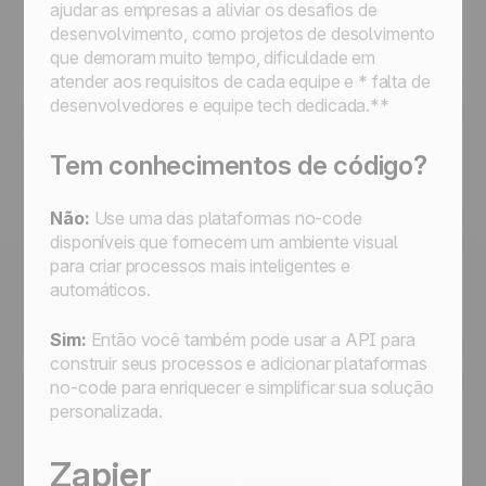
ajudar as empresas a aliviar os desafios de
Designar um lead, enviar um e-mail, passar
desenvolvimento, como projetos de desolvimento
para a próxima etapa e, em seguida, passar
que demoram muito tempo, dificuldade em
para StandBy para seguimento
atender aos requisitos de cada equipe e * falta de
Designar a um representante de vendas um
desenvolvedores e equipe tech dedicada.**
lead novo que satisfaça uma condição
Designar um novo lead a um representante
de vendas de sua escolha
Tem conhecimentos de código?
Primeiros passos de automação:
automatizar processos para simplificar o seu
Não:
Use uma das plataformas no-code
trabalho
disponíveis que fornecem um ambiente visual
para criar processos mais inteligentes e
automáticos.
Sim:
Então você também pode usar a API para
construir seus processos e adicionar plataformas
no-code para enriquecer e simplificar sua solução
personalizada.
Zapier