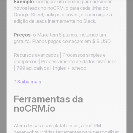
Exemplo
: configure um cenário para adicionar
novos leads no noCRM.io para cada linha do
Google Sheet, antigas e novas, e comunique a
adição de leads internamente no Slack.
Preços:
o Make tem 6 planos, incluindo um
gratuito. Planos pagos começam em $ 9 USD.
Recursos avançados
|
Processos simples e
complexos
|
Processamento de dados históricos
|
700 aplicativos
|
Inglês + tcheco
?
Saiba mais
Ferramentas da
noCRM.io
Além dessas duas plataformas, a noCRM
desenvolveu várias ferramentas para personalizar