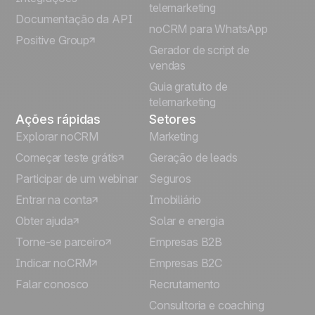
telemarketing
Italiano
Documentação da API
noCRM para WhatsApp
Positive Group
Deutsch
Gerador de script de
vendas
Guia gratuito de
telemarketing
Ações rápidas
Setores
Explorar noCRM
Marketing
Começar teste grátis
Geração de leads
Participar de um webinar
Seguros
Entrar na conta
Imobiliário
Obter ajuda
Solar e energia
Torne-se parceiro
Empresas B2B
Indicar noCRM
Empresas B2C
Falar conosco
Recrutamento
Consultoria e coaching