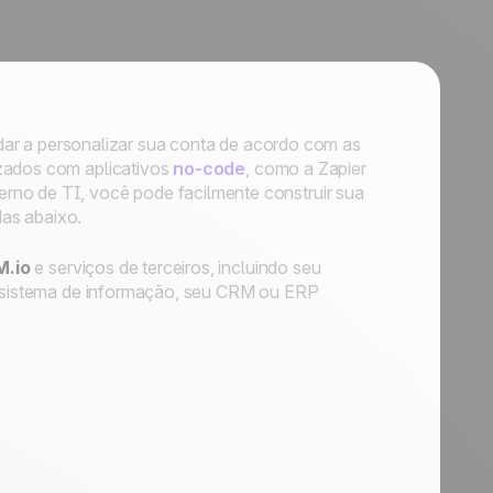
dar a personalizar sua conta de acordo com as
izados com aplicativos
no-code
, como a Zapier
rno de TI, você pode facilmente construir sua
as abaixo.
.io
e
serviços de terceiros
, incluindo
seu
eu sistema de informação, seu CRM ou ERP