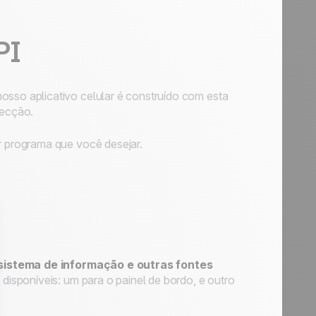
PI
so aplicativo celular é construído com esta
pecção.
 programa que você desejar.
sistema de informação e outras fontes
 disponíveis: um para o painel de bordo, e outro