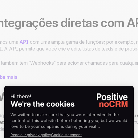
ntegrações diretas com A
mos uma
API
com uma ampla gama de funções; por exemplo, nos
. A API permite que você crie e edite listas de leads e de pros
 também tem “Webhooks” para acionar chamadas para qualquer
iba mais
idgets personalizados
gets personalizados permitem que você
exiba dados de seu 
retamente dentro do noCRM.io
. Existem dois tipos de widgets
da mais poderoso dentro da página de detalhes do lead.