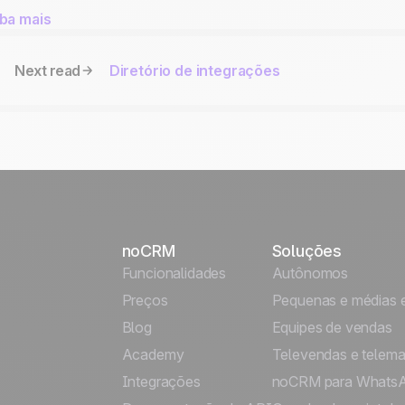
iba mais
Next read
Diretório de integrações
noCRM
Soluções
Funcionalidades
Autônomos
Preços
Pequenas e médias 
Blog
Equipes de vendas
Academy
Televendas e telema
Integrações
noCRM para Whats