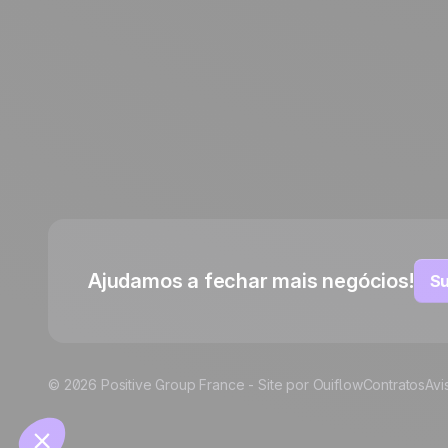
English
Français
Español
Italiano
Deutsch
Ajudamos a fechar mais negócios!
Su
© 2026 Positive Group France -
Site por Ouiflow
Contratos
Avi