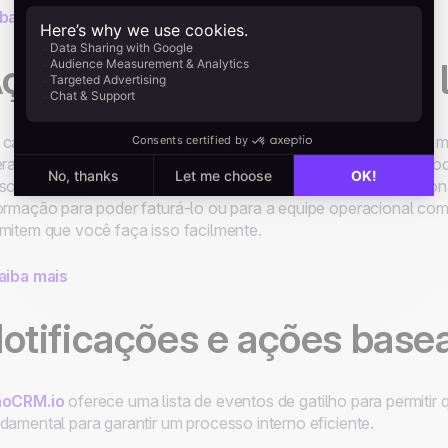
iba mais
ções personalizadas dos 
cada lead, existe um menu de
ações
. As ações dentro deste me
erar o status e assim por diante. Graças a este recurso, você p
sonalizadas a este menu. Por exemplo, se você precisa adicio
ormação para poder faturá-lo ou para a equipe operacional come
mitem que você faça isso facilmente.
aiba mais
otificações e ações base
noCRM.io
oferece uma lista de eventos de gatilho para permiti
damental para garantir um processo interno eficiente.