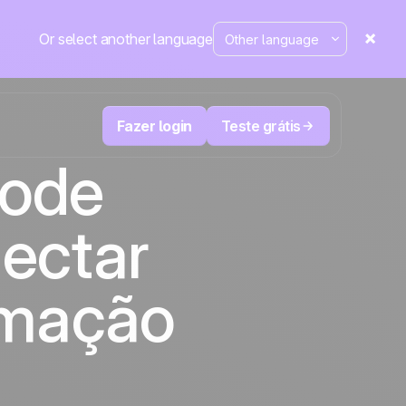
Or select another language
Fazer login
Teste grátis
code
M
Televendas e telemarketing
nectar
eduza
User
Acompanhe cada ligação, priorize os
leads certos e não perca o controle.
de e-
A plataforma de CRM e automação de
cal
Positive
marketing
em
rmação
destaque
e
a