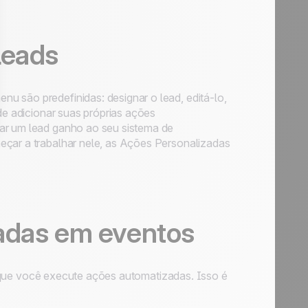
leads
nu são predefinidas: designar o lead, editá-lo,
ode adicionar suas próprias ações
nar um lead ganho ao seu sistema de
çar a trabalhar nele, as
Ações Personalizadas
adas em eventos
r que você execute ações automatizadas. Isso é