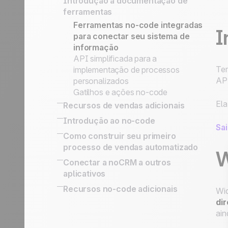
Introdução à documentação de
Transforme uma linha em lead
Listas de Prospecção, Leads, Clientes
ações de Marketing
versus processo pós-venda
ferramentas
somente após qualificação
Prospects vs. Leads
Estratégia de Vendas Baseada em
Fazer o seguimento dos leads ganhos
Como Organizar sua Prospecção
Ferramentas no-code integradas
Nossa filosofia
Atividades
I
para conectar seu sistema de
Academia noCRM
informação
API simplificada para a
Te
implementação de processos
API
personalizados
Gatilhos e ações no-code
Ela
Recursos de vendas adicionais
SPIN Selling
Introdução ao no-code
Sa
Sales Expert Directory
Plataformas no-code
Como construir seu primeiro
processo de vendas automatizado
W
Usar o Butler para automações no
Conectar a noCRM a outros
noCRM
aplicativos
Conectar o noCRM ao Zapier e Make
Connect Information System
Recursos no-code adicionais
Wid
Como construir uma máquina de
Conectar a noCRM a outros
di
automação de e-mail completa
aplicativos
ain
usando o Zapier
Designar um lead, enviar um e-mail,