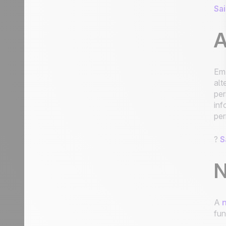
Sa
passar para a próxima etapa e, em
seguida, passar para StandBy para
seguimento
A
Designar a um representante de
vendas um lead novo que satisfaça
uma condição
Em 
Designar um novo lead a um
alt
representante de vendas de sua
per
escolha
inf
Primeiros passos de automação:
per
automatizar processos para simplificar
o seu trabalho
?
S
N
A
fun