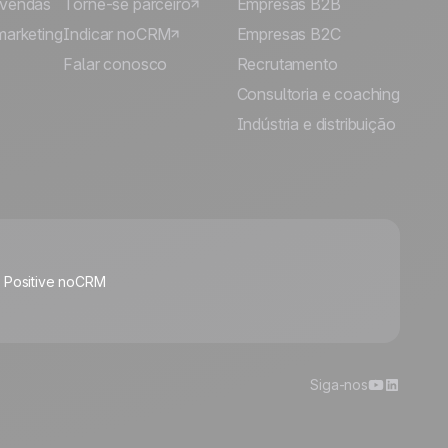
 vendas
Torne-se parceiro
Empresas B2B
marketing
Indicar noCRM
Empresas B2C
Falar conosco
Recrutamento
Consultoria e coaching
Indústria e distribuição
🍪
o Positive noCRM
Manage cookies
Siga-nos