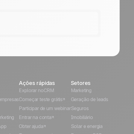
Ações rápidas
Setores
Explorar noCRM
Marketing
empresas
Começar teste grátis
Geração de leads
Participar de um webinar
Seguros
rketing
Entrar na conta
Imobiliário
App
Obter ajuda
Solar e energia