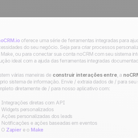
noCRM.io
oferece uma série de ferramentas integradas para aju
essidades do seu negócio. Seja para criar processos personal
 Make, ou para conectar sua conta noCRM com seu sistema inte
ução ideal com a ajuda das ferramentas integradas documentad
stem várias maneiras de
construir interações entre
, a
noCRM
prio sistema de informação
. Envie / extraia dados de / para s
pleto diretamente de / para nosso aplicativo com:
Integrações diretas com API
Widgets personalizados
Ações personalizadas dos leads
Notificações e ações baseadas em eventos
O
Zapier
e o
Make