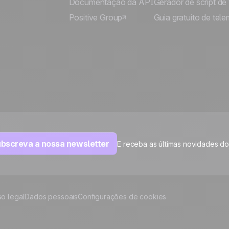
Documentação da API
Gerador de script de
Positive Group
Guia gratuito de tele
bscreva a nossa newsletter
E receba as últimas novidades d
so legal
Dados pessoais
Configurações de cookies