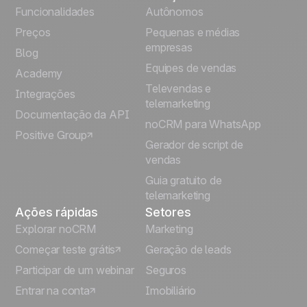
English
Funcionalidades
Autônomos
Preços
Pequenas e médias
Français
empresas
Blog
Equipes de vendas
Español
Academy
Televendas e
Integrações
telemarketing
Italiano
Documentação da API
noCRM para WhatsApp
Positive Group
Deutsch
Gerador de script de
vendas
Guia gratuito de
telemarketing
Ações rápidas
Setores
Explorar noCRM
Marketing
Começar teste grátis
Geração de leads
Participar de um webinar
Seguros
Entrar na conta
Imobiliário