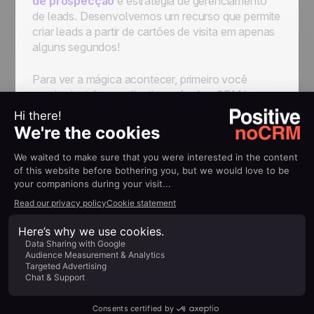
de prospecção
e estratégia de gerenciamento
de leads. Desenvolvemos um recurso que permite
criar leads a partir de cartões de visita em apenas
alguns segundos!
Para ver a mágica acontecer, primeiro você
precisa instalar o aplicativo móvel noCRM.io na
App Store (iPhone)
ou do
Google Play
(dispositivos Android)
.
Abra sua conta noCRM em seu Smartphone e
clique no botão "+"
Selecione a opção “De um cartão de visita”.
Ou “tirar uma foto” ou “Escolher uma foto
existente”.
É isso!
Uma vez carregado, ele criará automaticamente
um lead com todas as informações do cartão de
visita. O cartão também será anexado ao lead
para que você possa vê-lo o tempo todo!