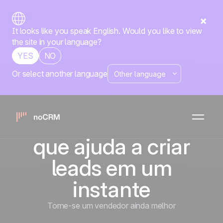
It looks like you speak English. Would you like to view
the site in your language?
YES
NO
Or select another language
Um aplicativo de
scanner de
cartão de visita
que ajuda a criar
leads em um
instante
Torne-se um vendedor ainda melhor