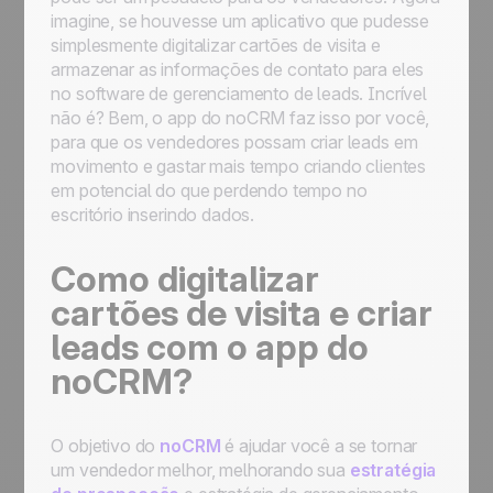
de vendas de sua escolha
imagine, se houvesse um aplicativo que pudesse
Primeiros passos de automação:
simplesmente digitalizar cartões de visita e
automatizar processos para simplificar o seu
armazenar as informações de contato para eles
trabalho
no software de gerenciamento de leads. Incrível
não é? Bem, o app do noCRM faz isso por você,
para que os vendedores possam criar leads em
movimento e gastar mais tempo criando clientes
em potencial do que perdendo tempo no
escritório inserindo dados.
Como digitalizar
cartões de visita e criar
leads com o app do
noCRM?
O objetivo do
noCRM
é ajudar você a se tornar
um vendedor melhor, melhorando sua
estratégia