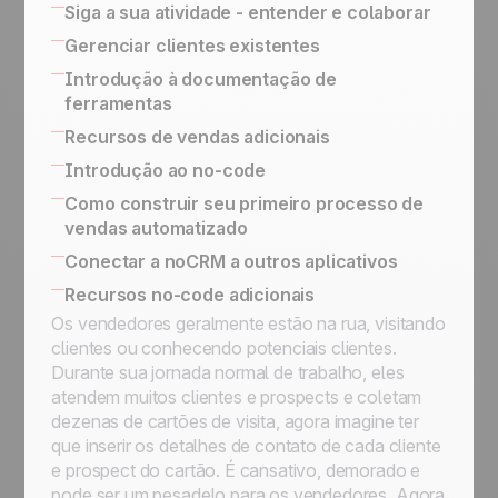
Siga a sua atividade - entender e colaborar
Activity Based Selling
Gerenciar clientes existentes
Exportar os dados para relatórios e ações
Como gerenciar upsells e renovações
Introdução à documentação de
de Marketing
versus processo pós-venda
ferramentas
Estratégia de Vendas Baseada em
Fazer o seguimento dos leads ganhos
Ferramentas no-code integradas para
Recursos de vendas adicionais
Atividades
conectar seu sistema de informação
SPIN Selling
Introdução ao no-code
API simplificada para a implementação de
Sales Expert Directory
Plataformas no-code
Como construir seu primeiro processo de
processos personalizados
vendas automatizado
Gatilhos e ações no-code
Usar o Butler para automações no noCRM
Conectar a noCRM a outros aplicativos
Conectar o noCRM ao Zapier e Make
Connect Information System
Recursos no-code adicionais
Como construir uma máquina de automação
Conectar a noCRM a outros aplicativos
Os vendedores geralmente estão na rua, visitando
de e-mail completa usando o Zapier
clientes ou conhecendo potenciais clientes.
Designar um lead, enviar um e-mail, passar
Durante sua jornada normal de trabalho, eles
para a próxima etapa e, em seguida, passar
atendem muitos clientes e prospects e coletam
para StandBy para seguimento
dezenas de cartões de visita, agora imagine ter
Designar a um representante de vendas um
que inserir os detalhes de contato de cada cliente
lead novo que satisfaça uma condição
e prospect do cartão. É cansativo, demorado e
Designar um novo lead a um representante
pode ser um pesadelo para os vendedores. Agora