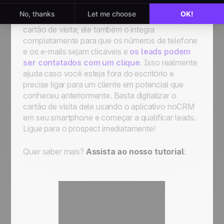
O noCRM.io não apenas verifica o conteúdo do
cartão de visita; ele também
o integra
completamente
para que os números de telefone
e os e-mails sejam clicáveis e
os leads podem
ser contatados com um clique
. Isso realmente
ajuda caso você esteja fora do escritório e
precise ligar para um cliente em potencial que
conheceu anteriormente. Basta digitalizar o
cartão de visita dele usando o aplicativo noCRM
em seu smartphone e começar a qualificar leads.
Ligue para o prospect imediatamente!
Quer saber mais?
Assista ao nosso tutorial
: