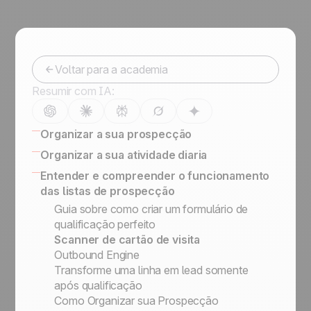
Voltar para a academia
Resumir com IA:
Organizar a sua prospecção
Gestão de Leads: Como Organizar
Organizar a sua atividade diaria
Prospects, Leads e Clientes
16 CRM Features
Entender e compreender o funcionamento
Ferramenta de prospecção de clientes guia
LinkedIn para vendas: Como conquistar e
das listas de prospecção
Right Sales Process
converter prospects em leads qualificados
Guia sobre como criar um formulário de
A importancia de estruturar os Leads
Acompanhar os seus leads e e-mails com
qualificação perfeito
Definir informação importante nos leads
Cco
Scanner de cartão de visita
Status vs. Etapa de Venda
Outbound Engine
Listas de Prospecção, Leads, Clientes
Transforme uma linha em lead somente
Prospects vs. Leads
após qualificação
Nossa filosofia
Como Organizar sua Prospecção
Academia noCRM