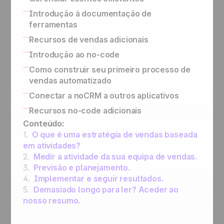
Como gerenciar upsells e renovações
Introdução à documentação de
versus processo pós-venda
ferramentas
Fazer o seguimento dos leads ganhos
Ferramentas no-code integradas para
Recursos de vendas adicionais
conectar seu sistema de informação
SPIN Selling
Introdução ao no-code
API simplificada para a implementação de
Sales Expert Directory
Plataformas no-code
Como construir seu primeiro processo de
processos personalizados
vendas automatizado
Gatilhos e ações no-code
Usar o Butler para automações no noCRM
Conectar a noCRM a outros aplicativos
Conectar o noCRM ao Zapier e Make
Connect Information System
Recursos no-code adicionais
Como construir uma máquina de automação
Conectar a noCRM a outros aplicativos
Conteúdo:
de e-mail completa usando o Zapier
1.
O que é uma estratégia de vendas baseada
Designar um lead, enviar um e-mail, passar
em atividades?
para a próxima etapa e, em seguida, passar
2.
Medir a atividade da sua equipa de vendas.
para StandBy para seguimento
3.
Previsão e planejamento.
Designar a um representante de vendas um
4.
Implementar e seguir resultados.
lead novo que satisfaça uma condição
5.
Demasiado longo para ler? Aceder ao
Designar um novo lead a um representante
nosso resumo.
de vendas de sua escolha
Primeiros passos de automação: