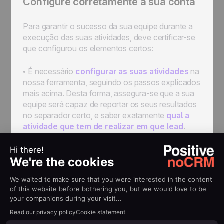
Configure corretamente a sua conta
Para garantir o sucesso da sua equipe durante a
execução das suas atividades, deve certificar-se
que configurou os elementos certos:
• É necessário
configurar as suas atividades
na
nossa ferramenta, seguindo os passos explicados
mais acima. Desta forma, assegura-se que a sua
equipe será capaz de reportar os seus resultados
no separador certo, e saber exatamente
qual a
atividade que tem de realizar em que lead
.
Será também, mais fácil acompanhar o seu
desempenho.