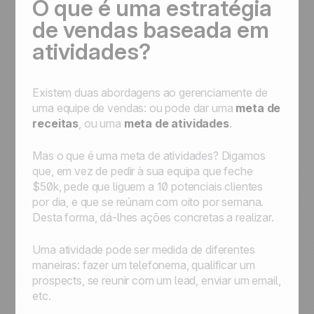
O que é uma estratégia
automatizar processos para simplificar o seu
trabalho
de vendas baseada em
atividades?
Existem duas abordagens ao gerenciamente de
uma equipe de vendas: ou pode dar uma
meta de
receitas
, ou uma
meta de atividades
.
Mas o que é uma meta de atividades? Digamos
que, em vez de pedir à sua equipa que feche
$50k, pede que liguem a 10 potenciais clientes
por dia, e que se reúnam com oito por semana.
Desta forma, dá-lhes ações concretas a realizar.
Uma atividade pode ser medida de diferentes
maneiras: fazer um telefonema, qualificar um
prospects, se reunir com um lead, enviar um email,
etc.