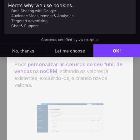
• Certifique-se de que o seu pipeline tem os
passos certos para a sua equipe seguir. Isto é
muito importante para que a sua equipe possa ver
e colocar os leads na fase correta e
correspondente, e acompanhar o seu progresso.
Pode
personalizar as colunas do seu funil de
vendas
na
noCRM
, editando os valores já
existentes, excluindo-os, e criando novos
valores.