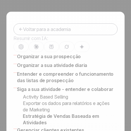
Voltar para a academia
Resumir com IA:
Organizar a sua prospecção
Gestão de Leads: Como Organizar
Organizar a sua atividade diaria
Prospects, Leads e Clientes
16 CRM Features
Entender e compreender o funcionamento
Ferramenta de prospecção de clientes guia
LinkedIn para vendas: Como conquistar e
das listas de prospecção
Right Sales Process
converter prospects em leads qualificados
Guia sobre como criar um formulário de
Siga a sua atividade - entender e colaborar
A importancia de estruturar os Leads
Acompanhar os seus leads e e-mails com
qualificação perfeito
Definir informação importante nos leads
Activity Based Selling
Cco
Scanner de cartão de visita
Status vs. Etapa de Venda
Exportar os dados para relatórios e ações
Outbound Engine
Listas de Prospecção, Leads, Clientes
de Marketing
Transforme uma linha em lead somente
Prospects vs. Leads
Estratégia de Vendas Baseada em
após qualificação
Nossa filosofia
Atividades
Como Organizar sua Prospecção
Academia noCRM
Gerenciar clientes existentes