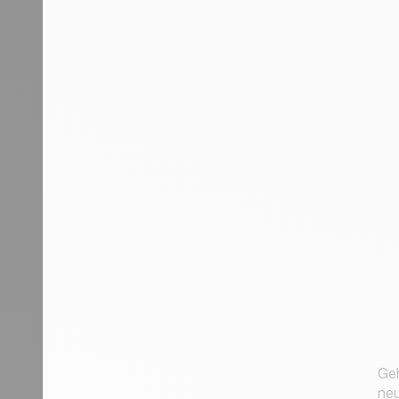
Geh
neu