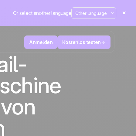
Or select another language
Anmelden
Kostenlos testen
il-
ecken
Televertrieb & Telemarketing
schine
tte im
User
Verfolgen Sie jeden Anruf, priorisieren Sie
d mehr
die richtigen Leads und wissen Sie immer,
sung
Die CRM- und Marketing-
äne
Positive
was als Nächstes zu tun ist.
Automatisierungsplattform
in den
 von
Nachrichten
n