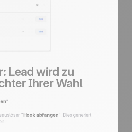
r: Lead wird zu
chter Ihrer Wahl
len
"
isauslöser
"
Hook abfangen
". Dies generiert
en.