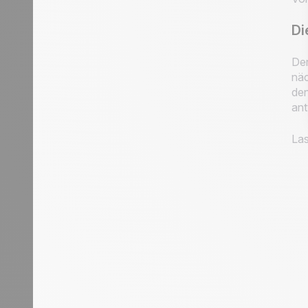
Di
Der
näc
den
ant
Las