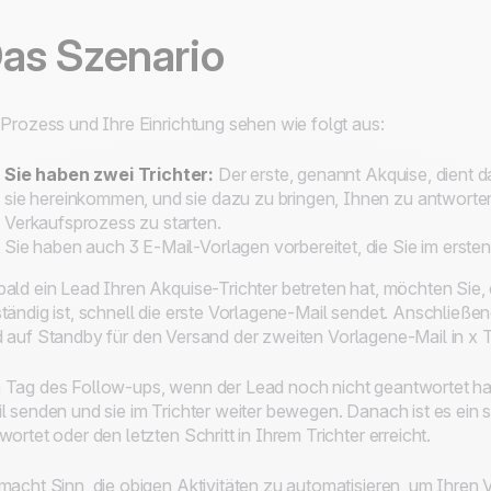
as Szenario
 Prozess und Ihre Einrichtung sehen wie folgt aus:
Sie haben zwei Trichter:
Der erste, genannt
Akquise
, dient 
sie hereinkommen, und sie dazu zu bringen, Ihnen zu antworten
Verkaufsprozess zu starten.
Sie haben auch 3 E-Mail-Vorlagen vorbereitet, die Sie im erst
ald ein Lead Ihren
Akquise
-Trichter betreten hat, möchten Sie, 
tändig ist, schnell die erste Vorlagene-Mail sendet. Anschließe
d auf
Standby
für den Versand der zweiten Vorlagene-Mail in
x
T
Tag des Follow-ups, wenn der Lead noch nicht geantwortet hat, 
l senden und sie im Trichter weiter bewegen. Danach ist es ein
wortet oder den letzten Schritt in Ihrem Trichter erreicht.
macht Sinn, die obigen Aktivitäten zu automatisieren, um Ihren Ve