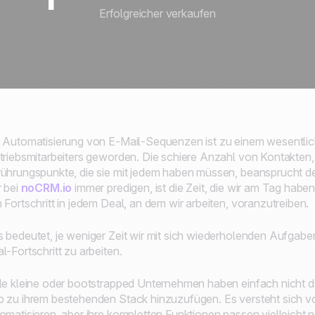
Erfolgreicher verkaufen
 Automatisierung von E-Mail-Sequenzen ist zu einem wesentlic
triebsmitarbeiters geworden. Die schiere Anzahl von Kontakten,
ührungspunkte, die sie mit jedem haben müssen, beansprucht den
r bei
noCRM.io
immer predigen, ist die Zeit, die wir am Tag haben
 Fortschritt in jedem Deal, an dem wir arbeiten, voranzutreiben.
 bedeutet, je weniger Zeit wir mit sich wiederholenden Aufgabe
l-Fortschritt zu arbeiten.
le kleine oder bootstrapped Unternehmen haben einfach nicht 
 zu ihrem bestehenden Stack hinzuzufügen. Es versteht sich vo
omatisieren, aber ihre kompletten Funktionen passen vielleicht