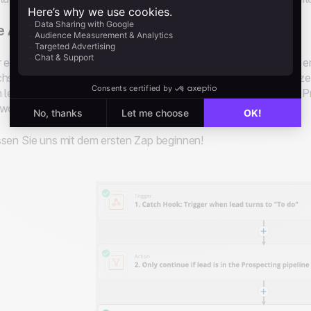
e Automatisierung erfordert zwei Zaps:
 erste dient dazu, eine E-Mail an einen Lead zu senden, wenn e
hsten Schritt zu bewegen und ihn dann auf "
Standby
" zu setze
 letzten Schritt des Trichters erreicht. Der zweite Zap soll den
wortet.
sen Sie uns mit dem ersten Zap beginnen!