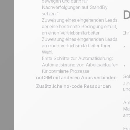
bewegen und dann für
Nachverfolgungen auf StandBy
D
setzen."
Zuweisung eines eingehenden Leads,
der eine bestimmte Bedingung erfüllt,
an einen Vertriebsmitarbeiter
Ihr
Zuweisung eines eingehenden Leads
an einen Vertriebsmitarbeiter Ihrer
Wahl
Erste Schritte zur Automatisierung:
Automatisierung von Arbeitsabläufen
für optimierte Prozesse
Sob
noCRM mit anderen Apps verbinden
zus
Wie Sie noCRM mit Ihrem eigenen
Zusätzliche no-code Ressourcen
un
Informationssystem verbinden
noCRM mit anderen Apps verbinden
Am 
Mai
ant
Es 