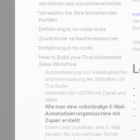
erfolgreichen Verkaufsskripts zur
verstehen und zusammenarbeiten
abzuschließen
Kundenaustausche & BCC Email
Kaltakquise
Die Wichtigkeit der Lead
Activity Based Selling
Verwalten Sie Ihre bestehenden
Konversationen
no
Visitenkartenscanner-App
Kategorisierung
Ihre Daten für Reporting und
Kunden
Ver
Outbound Engine
Einrichten von Lead: Kontakt und
Marketing Zwecke exportieren
So funktioniert Upsells und
Ku
Einführung in no-code tools
Verwandeln Sie qualifizierte
weitere Schlüsselinformationen
Aktivitätsbasierte Vertriebsstrategie
Kundenpflege
Interessenten in Leads
Eingebaute No-Code-Tools zur
Zusätzliche verkaufsressourcen
Status vs. Sales Schritte
Follow- up mit Gewonnenen Leads
Sta
Wie Sie Ihre Telefonakquise richtig
Verbindung Ihres
Kundenakquise Methoden:
SPIN Selling
Einführung in no-code
das
organisieren
Informationssystems
Prospecting Listen, Leads und
Sales Expert Directory
No-code apps
How to Build your First Automated
Vereinfachte API für die Umsetzung
Kundenordner
Sales Workflow
L
von Geschäftsanwendungsfällen
Prospects vs. Leads
No-code-Auslöser und Aktionen
Automatisierung von Arbeitsabläufen
Die Service-Philosophie: Einfachheit
und Verbesserung der Statistiken mit
und Effizienz
The Butler
Die noCRM Sales Academy
Verbinden Sie noCRM mit Zapier und
Make
Wie man eine vollständige E-Mail-
Automatisierungsmaschine mit
Zapier erstellt
Einem Lead zuweisen, eine E-Mail
senden, ihn zum nächsten Schritt