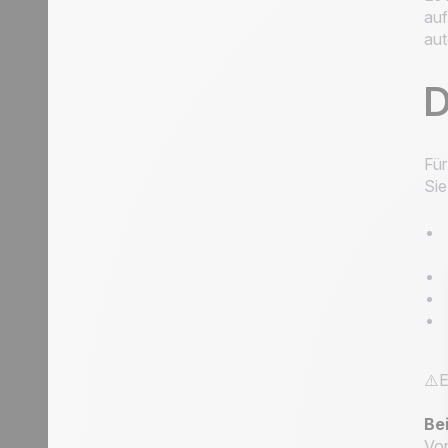
auf
aut
D
Für
Sie
⚠️E
Bei
Vor