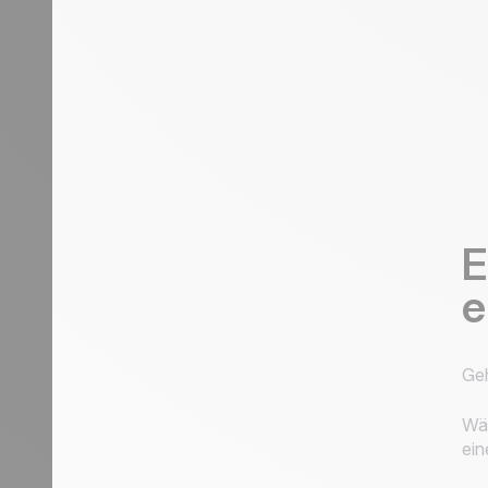
E
e
Geh
Wä
ein