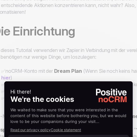
 entscheidende Aktionen konzentrieren kann, nicht wahr? Also,
omatisieren!
ie Einrichtung
 dieses Tutorial verwenden wir Zapier in Verbindung mit der v
 benötigen nur wenige Dinge, um loszulegen:
✅noCRM-Konto mit der
Dream Plan
(Wenn Sie noch keins hab
hier
)
✅Zapier-Konto (Wenn Sie noch keins haben, starten Sie Ihre 
✅Einen Trichter speziell für Ihren Akquiseprozess
✅Fertig zum Verwenden von E-Mail-Vorlagen
-Mail-Vorlagen sollten folgendermaßen benannt werden:
Name
spiel:
Wenn Ihr Trichter "
Akquise
" heißt und Ihr erster Schritt "
lage "
Akquise_1. Kontaktpunkt
" benannt werden und so weite