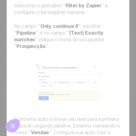
Selecione o aplicativo "
Filter by Zapier
" e
configure-o da seguinte maneira:
No campo "
Only continue if
", escolha
"
Pipeline
", e no campo "
(Text) Exactly
matches
" indique o nome do seu pipeline
"
Prospecção
".
🍪
Manage cookies
A próxima
ação
é mover seu lead para a primeira
etapa do segundo pipeline. Estamos nomeando o
nosso "
Vendas
". Configure sua ação com o