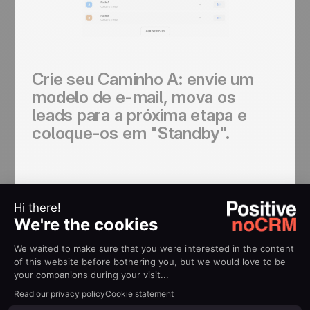
Crie seu Caminho A: envie um
modelo de e-mail, mova os
leads para a próxima etapa e
coloque-os em "Standby".
- Configurar regra de caminho
Editar
Path A
: Coloque o nome "
Enviar e-mail
por etapa
" (ou qualquer outra coisa que você
desejar).