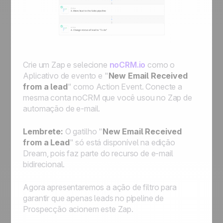
Crie um Zap e selecione
noCRM.io
como o
Aplicativo de evento
e "
New Email Received
from a lead
" como
Action Event
. Conecte a
mesma conta noCRM que você usou no Zap de
automação de e-mail.
Lembrete:
O gatilho "
New Email Received
from a Lead
" só está disponível na edição
Dream, pois faz parte do recurso de e-mail
bidirecional.
Agora apresentaremos a
ação de filtro
para
garantir que apenas leads no pipeline de
Prospecção
acionem este Zap.