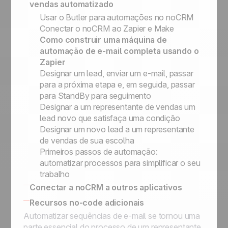
vendas automatizado
Gatilhos e ações no-code
Usar o Butler para automações no noCRM
Conectar o noCRM ao Zapier e Make
Como construir uma máquina de
automação de e-mail completa usando o
Zapier
Designar um lead, enviar um e-mail, passar
para a próxima etapa e, em seguida, passar
para StandBy para seguimento
Designar a um representante de vendas um
lead novo que satisfaça uma condição
Designar um novo lead a um representante
de vendas de sua escolha
Primeiros passos de automação:
automatizar processos para simplificar o seu
trabalho
Conectar a noCRM a outros aplicativos
Connect Information System
Recursos no-code adicionais
Conectar a noCRM a outros aplicativos
Automatizar sequências de e-mail se tornou uma
parte essencial do processo de um representante