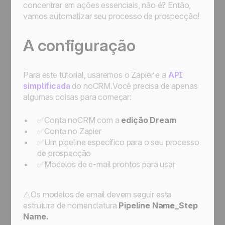
concentrar em ações essenciais, não é? Então,
vamos automatizar seu processo de prospecção!
A configuração
Para este tutorial, usaremos o Zapier e a
API
simplificada
do noCRM.Você precisa de apenas
algumas coisas para começar:
✅Conta noCRM com a
edição Dream
✅Conta no Zapier
✅Um pipeline específico para o seu processo
de prospecção
✅Modelos de e-mail prontos para usar
⚠️Os modelos de email devem seguir esta
estrutura de nomenclatura
Pipeline Name_Step
Name.