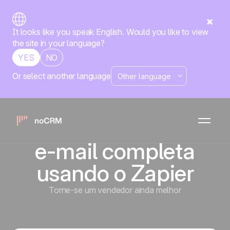
It looks like you speak English. Would you like to view
the site in your language?
YES
NO
Or select another language
Como construir
uma máquina de
automação de
e-mail completa
usando o Zapier
Torne-se um vendedor ainda melhor