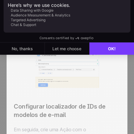
No campo "
Only continue if
", escolha
"
Webhook Event Data Step
" da etapa
Catch
Hook
. Em seguida, insira o nome da última etapa
do pipeline no campo "
(Text) Does not exactly
match
". Neste exemplo, a última etapa é
chamada "
Final Stage
".
Configurar localizador de IDs de
modelos de e-mail
Em seguida, crie uma
Ação
com o