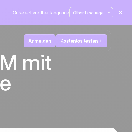
Or select another language
Anmelden
Kostenlos testen
RM mit
n
Televertrieb & Telemarketing
ke
tte im
User
Verfolgen Sie jeden Anruf, priorisieren Sie
d mehr
die richtigen Leads und wissen Sie immer,
sung
Die CRM- und Marketing-
äne
Positive
was als Nächstes zu tun ist.
Automatisierungsplattform
in den
Nachrichten