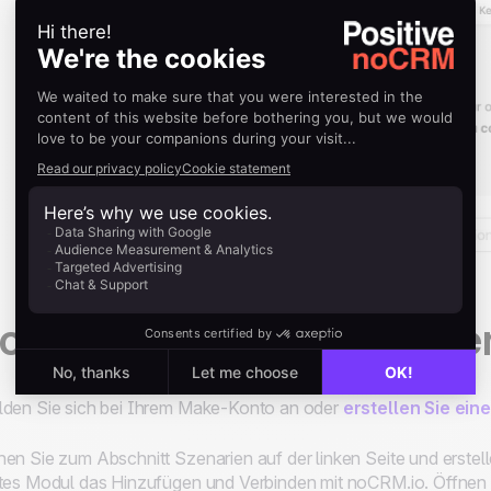
oCRM mit Make verbinde
den Sie sich bei Ihrem Make-Konto an oder
erstellen Sie ein
en Sie zum Abschnitt Szenarien auf der linken Seite und erstel
tes Modul das Hinzufügen und Verbinden mit noCRM.io. Öffnen S