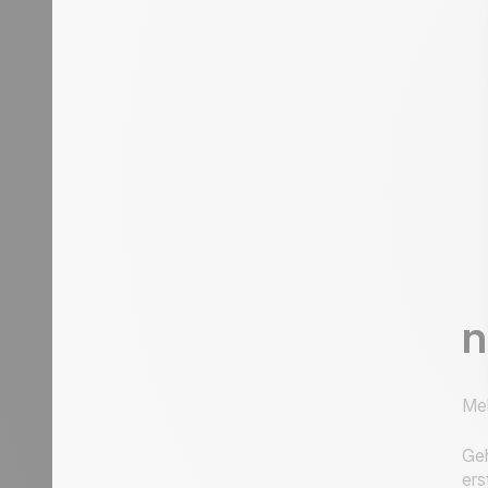
n
Mel
Geh
ers