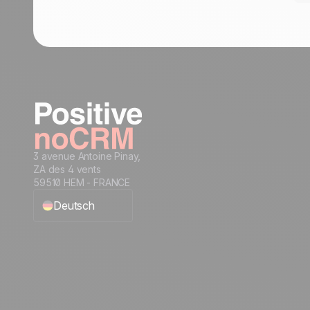
3 avenue Antoine Pinay,
ZA des 4 vents
59510 HEM - FRANCE
Deutsch
English
Français
Español