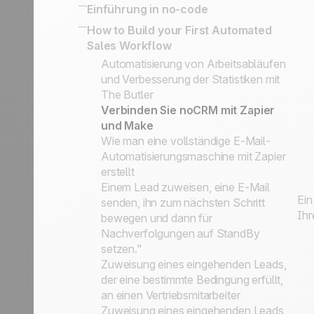
Verbindung Ihres
Kundenakquise Methoden:
SPIN Selling
Einführung in no-code
organisieren
Informationssystems
Prospecting Listen, Leads und
Sales Expert Directory
No-code apps
How to Build your First Automated
Vereinfachte API für die Umsetzung
Kundenordner
Sales Workflow
von Geschäftsanwendungsfällen
Prospects vs. Leads
No-code-Auslöser und Aktionen
Automatisierung von Arbeitsabläufen
Die Service-Philosophie: Einfachheit
und Verbesserung der Statistiken mit
und Effizienz
The Butler
Die noCRM Sales Academy
Verbinden Sie noCRM mit Zapier
und Make
Wie man eine vollständige E-Mail-
Automatisierungsmaschine mit Zapier
erstellt
Einem Lead zuweisen, eine E-Mail
Ein
senden, ihn zum nächsten Schritt
Ihr
bewegen und dann für
Nachverfolgungen auf StandBy
setzen."
Zuweisung eines eingehenden Leads,
der eine bestimmte Bedingung erfüllt,
an einen Vertriebsmitarbeiter
Zuweisung eines eingehenden Leads