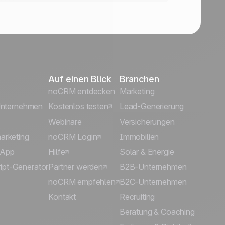
Auf einen Blick
Branchen
noCRM entdecken
Marketing
 Unternehmen
Kostenlos testen
Lead-Generierung
Webinare
Versicherungen
arketing
noCRM Login
Immobilien
sApp
Hilfe
Solar & Energie
pt-Generator
Partner werden
B2B-Unternehmen
noCRM empfehlen
B2C-Unternehmen
Kontakt
Recruiting
Beratung & Coaching