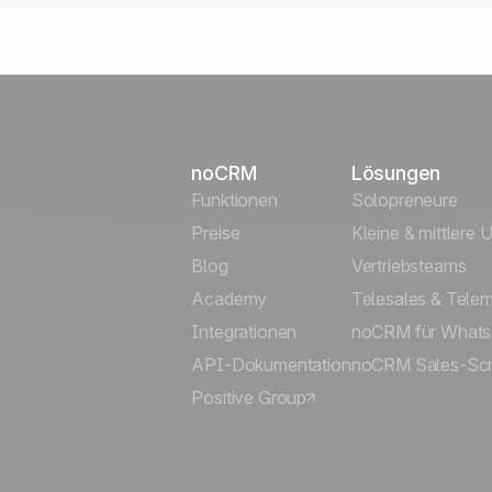
noCRM
Lösungen
Funktionen
Solopreneure
Preise
Kleine & mittlere
Blog
Vertriebsteams
Academy
Telesales & Telem
Integrationen
noCRM für What
API-Dokumentation
noCRM Sales-Scri
Positive Group