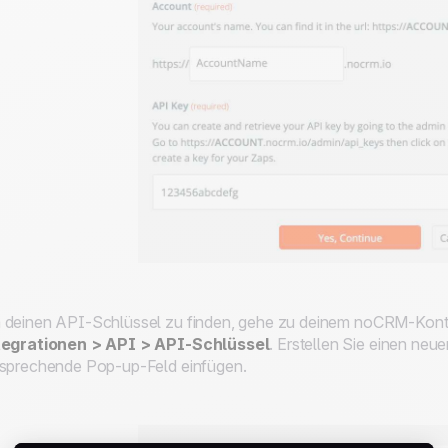
deinen API-Schlüssel zu finden, gehe zu deinem noCRM-Kon
tegrationen > API > API-Schlüssel
. Erstellen Sie einen neu
sprechende Pop-up-Feld einfügen.