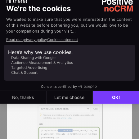
auf das Pluszeichen neben dem zweiten Modul,
um ein neues hinzuzufügen.
Wählen Sie erneut
noCRM.io
und wählen Sie
'
Make an API call
' als Ihre Aktion.
Wie bereits erwähnt, können Sie dieses Modul auf
zwei Arten einrichten:
Methode A