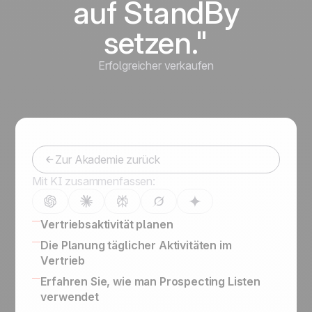
auf StandBy
setzen."
Erfolgreicher verkaufen
Zur Akademie zurück
Mit KI zusammenfassen:
Vertriebsaktivität planen
Vertriebsorganisation: Leads, potenzielle
Die Planung täglicher Aktivitäten im
Interessenten und Kunden
Vertrieb
Lead Management Software: Der
16 CRM Features
Erfahren Sie, wie man Prospecting Listen
vollständige Leitfaden
Kontakte auf LinkedIn, LinkedIn für
verwendet
Die richtige Vertriebsstrategie entwickeln, um
Unternehmen, Werbung