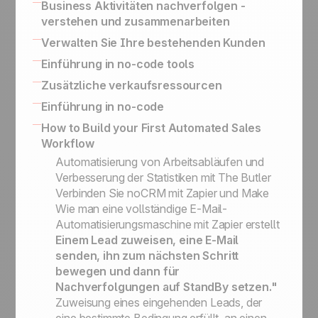
Leitfaden für die Erstellung eines
Business Aktivitäten nachverfolgen -
Ihre Deals erfolgreich abzuschließen
Behalten Sie den Verlauf Ihrer
erfolgreichen Verkaufsskripts zur
verstehen und zusammenarbeiten
Die Wichtigkeit der Lead Kategorisierung
Kundenaustausche & BCC Email
Kaltakquise
Einrichten von Lead: Kontakt und weitere
Activity Based Selling
Verwalten Sie Ihre bestehenden Kunden
Konversationen
Visitenkartenscanner-App
Schlüsselinformationen
Ihre Daten für Reporting und Marketing
So funktioniert Upsells und Kundenpflege
Einführung in no-code tools
Outbound Engine
Status vs. Sales Schritte
Zwecke exportieren
Follow- up mit Gewonnenen Leads
Verwandeln Sie qualifizierte Interessenten in
Eingebaute No-Code-Tools zur Verbindung
Zusätzliche verkaufsressourcen
Kundenakquise Methoden: Prospecting
Aktivitätsbasierte Vertriebsstrategie
Leads
Ihres Informationssystems
Listen, Leads und Kundenordner
SPIN Selling
Einführung in no-code
Wie Sie Ihre Telefonakquise richtig
Vereinfachte API für die Umsetzung von
Prospects vs. Leads
Sales Expert Directory
No-code apps
How to Build your First Automated Sales
organisieren
Geschäftsanwendungsfällen
Die Service-Philosophie: Einfachheit und
Workflow
No-code-Auslöser und Aktionen
Effizienz
Automatisierung von Arbeitsabläufen und
Die noCRM Sales Academy
Verbesserung der Statistiken mit The Butler
Verbinden Sie noCRM mit Zapier und Make
Wie man eine vollständige E-Mail-
Automatisierungsmaschine mit Zapier erstellt
Einem Lead zuweisen, eine E-Mail
senden, ihn zum nächsten Schritt
bewegen und dann für
Nachverfolgungen auf StandBy setzen."
Zuweisung eines eingehenden Leads, der