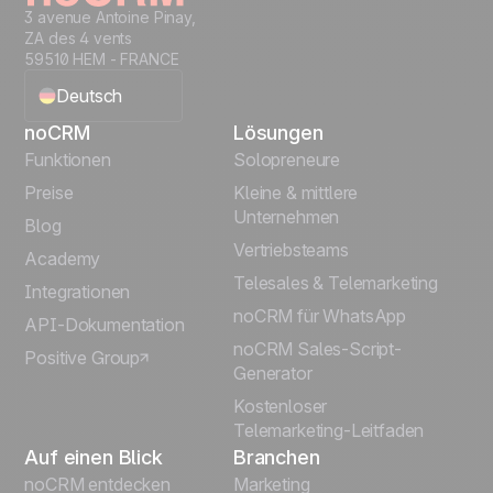
3 avenue Antoine Pinay,
ZA des 4 vents
59510 HEM - FRANCE
Deutsch
noCRM
Lösungen
English
Funktionen
Solopreneure
Preise
Kleine & mittlere
Français
Unternehmen
Blog
Vertriebsteams
Español
Academy
Telesales & Telemarketing
Integrationen
Português
noCRM für WhatsApp
API-Dokumentation
noCRM Sales-Script-
Positive Group
Italiano
Generator
Kostenloser
Telemarketing-Leitfaden
Auf einen Blick
Branchen
noCRM entdecken
Marketing