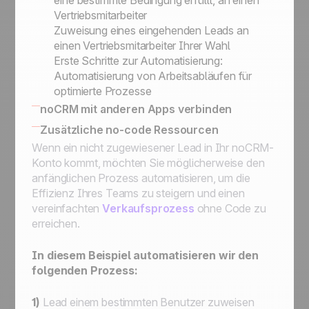
eine bestimmte Bedingung erfüllt, an einen
Vertriebsmitarbeiter
Zuweisung eines eingehenden Leads an
einen Vertriebsmitarbeiter Ihrer Wahl
Erste Schritte zur Automatisierung:
Automatisierung von Arbeitsabläufen für
optimierte Prozesse
noCRM mit anderen Apps verbinden
Wie Sie noCRM mit Ihrem eigenen
Zusätzliche no-code Ressourcen
Informationssystem verbinden
Wenn ein nicht zugewiesener Lead in Ihr noCRM-
noCRM mit anderen Apps verbinden
Konto kommt, möchten Sie möglicherweise den
anfänglichen Prozess automatisieren, um die
Effizienz Ihres Teams zu steigern und einen
vereinfachten
Verkaufsprozess
ohne Code zu
erreichen.
In diesem Beispiel automatisieren wir den
folgenden Prozess:
1)
Lead einem bestimmten Benutzer zuweisen