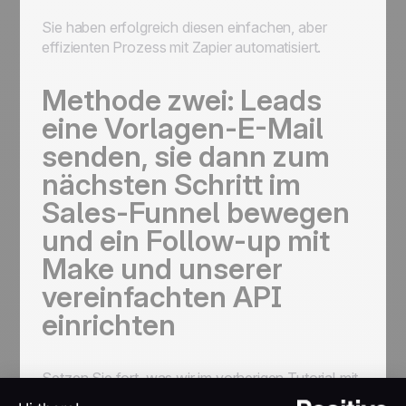
Sie haben erfolgreich diesen einfachen, aber
effizienten Prozess mit Zapier automatisiert.
Methode zwei: Leads
eine Vorlagen-E-Mail
senden, sie dann zum
nächsten Schritt im
Sales-Funnel bewegen
und ein Follow-up mit
Make und unserer
vereinfachten API
einrichten
Setzen Sie fort, was wir im vorherigen Tutorial mit
der
Make
-Plattform aufgebaut haben, klicken Sie