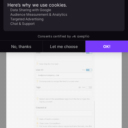
noCRM > Integrationen > API > API-Schlüssel
und 'Erstellen Sie einen API-Schlüssel'.
Schritt zwei