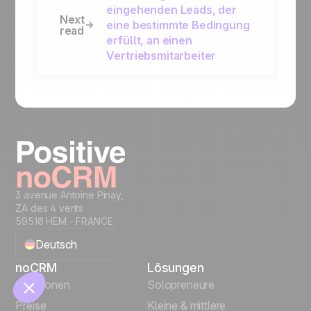
eingehenden Leads, der
Next
eine bestimmte Bedingung
read
erfüllt, an einen
Vertriebsmitarbeiter
🍪
3 avenue Antoine Pinay,
ZA des 4 vents
59510 HEM - FRANCE
Manage cookies
Deutsch
noCRM
Lösungen
English
Funktionen
Solopreneure
Preise
Kleine & mittlere