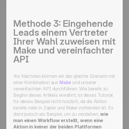
Methode 3: Eingehende
Leads einem Vertreter
Ihrer Wahl zuweisen mit
Make und vereinfachter
API
Als Nächstes können wir das gleiche Szenario mit
einer Kombination aus
Make
und unserer
vereinfachten API durchführen. Wie bereits zu
Beginn dieses Artikels erwähnt, ist dieses Tutorial
für dieses Beispiel nicht nützlich, da die Aktion
bereits nativ in Zapier und Make vorhanden ist. Es
dient jedoch als Beispiel, um zu verstehen,
wie
man einen Workflow erstellt, wenn eine
Aktion in keiner der beiden Plattformen