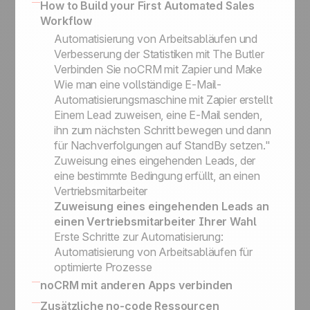
No-code apps
How to Build your First Automated Sales
organisieren
Geschäftsanwendungsfällen
Die Service-Philosophie: Einfachheit und
Workflow
No-code-Auslöser und Aktionen
Effizienz
Automatisierung von Arbeitsabläufen und
Die noCRM Sales Academy
Verbesserung der Statistiken mit The Butler
Verbinden Sie noCRM mit Zapier und Make
Wie man eine vollständige E-Mail-
Automatisierungsmaschine mit Zapier erstellt
Einem Lead zuweisen, eine E-Mail senden,
ihn zum nächsten Schritt bewegen und dann
für Nachverfolgungen auf StandBy setzen."
Zuweisung eines eingehenden Leads, der
eine bestimmte Bedingung erfüllt, an einen
Vertriebsmitarbeiter
Zuweisung eines eingehenden Leads an
einen Vertriebsmitarbeiter Ihrer Wahl
Erste Schritte zur Automatisierung:
Automatisierung von Arbeitsabläufen für
optimierte Prozesse
noCRM mit anderen Apps verbinden
Wie Sie noCRM mit Ihrem eigenen
Zusätzliche no-code Ressourcen