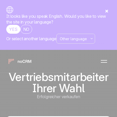
It looks like you speak English. Would you like to view
the site in your language?
YES
NO
Or select another language
Zuweisung eines
eingehenden Leads
an einen
Vertriebsmitarbeiter
Ihrer Wahl
Erfolgreicher verkaufen