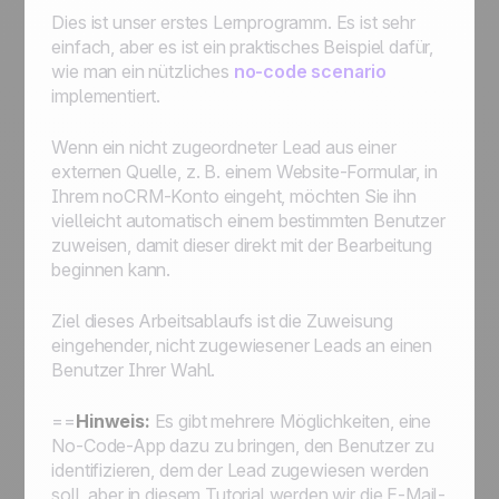
Informationssystem verbinden
Dies ist unser erstes Lernprogramm. Es ist sehr
noCRM mit anderen Apps verbinden
einfach, aber es ist ein praktisches Beispiel dafür,
wie man ein nützliches
no-code scenario
implementiert.
Wenn ein nicht zugeordneter Lead aus einer
externen Quelle, z. B. einem Website-Formular, in
Ihrem noCRM-Konto eingeht, möchten Sie ihn
vielleicht automatisch einem bestimmten Benutzer
zuweisen, damit dieser direkt mit der Bearbeitung
beginnen kann.
Ziel dieses Arbeitsablaufs ist die Zuweisung
eingehender, nicht zugewiesener Leads an einen
Benutzer Ihrer Wahl.
==
Hinweis:
Es gibt mehrere Möglichkeiten, eine
No-Code-App dazu zu bringen, den Benutzer zu
identifizieren, dem der Lead zugewiesen werden
soll, aber in diesem Tutorial werden wir die E-Mail-