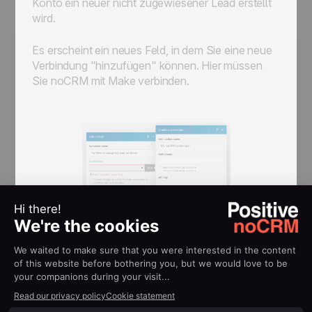
Konto ein neuer nicht zugewiesener Lead erstellt
wird.
Es erscheint ein neues Feld, in dem Sie eine neue
Verbindung "hinzufügen" können. Hier müssen
Sie noCRM mit Make verbinden.
Geben Sie Ihren
Kontonamen/Subdomain
und
den
API-Schlüssel
in das letzte Feld ein.
Gehen Sie für diesen Schritt in Ihr Admin Panel in