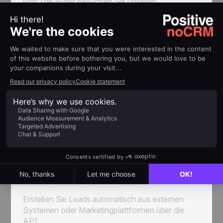
von
The Butler
besuchen Sie unseren
Hilfeartikel
.
Praktische
Anwendungen von
The
Butler
The Butler
lässt sich nahtlos in No-Code-
Plattformen wie Zapier und Make integrieren und
ermöglicht verschiedene automatisierte
Workflows:
1. Automatisierte Lead-
Erstellung
Erstellen Sie Leads automatisch aus externen
Systemen oder Marketingplattformen über die
API.