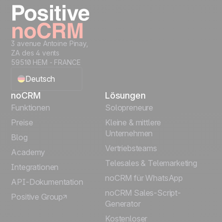
3 avenue Antoine Pinay,
ZA des 4 vents
59510 HEM - FRANCE
Deutsch
noCRM
Lösungen
English
Funktionen
Solopreneure
Preise
Kleine & mittlere
Français
Unternehmen
Blog
Vertriebsteams
Español
Academy
Telesales & Telemarketing
Integrationen
Português
noCRM für WhatsApp
API-Dokumentation
noCRM Sales-Script-
Positive Group
Italiano
Generator
Kostenloser