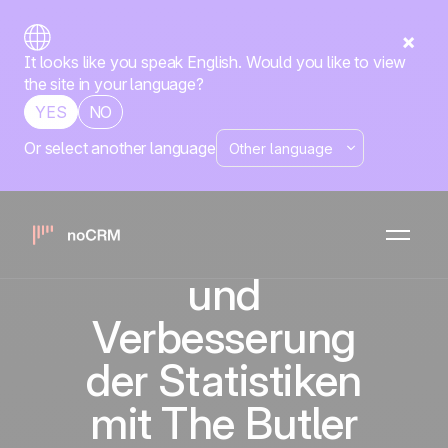
It looks like you speak English. Would you like to view
the site in your language?
YES
NO
Or select another language
Automatisierung
von
Arbeitsabläufen
und
Verbesserung
der Statistiken
mit The Butler