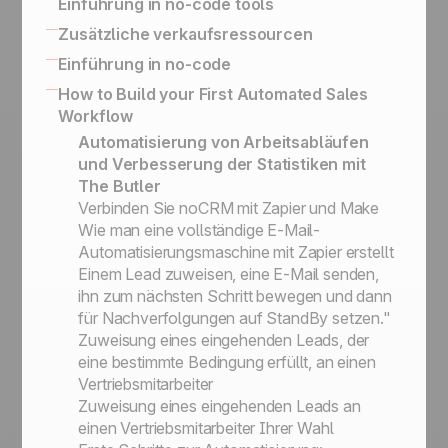
So funktioniert Upsells und Kundenpflege
Einführung in no-code tools
Outbound Engine
Status vs. Sales Schritte
Zwecke exportieren
Follow- up mit Gewonnenen Leads
Verwandeln Sie qualifizierte Interessenten in
Eingebaute No-Code-Tools zur Verbindung
Zusätzliche verkaufsressourcen
Kundenakquise Methoden: Prospecting
Aktivitätsbasierte Vertriebsstrategie
Leads
Ihres Informationssystems
Listen, Leads und Kundenordner
SPIN Selling
Einführung in no-code
Wie Sie Ihre Telefonakquise richtig
Vereinfachte API für die Umsetzung von
Prospects vs. Leads
Sales Expert Directory
No-code apps
How to Build your First Automated Sales
organisieren
Geschäftsanwendungsfällen
Die Service-Philosophie: Einfachheit und
Workflow
No-code-Auslöser und Aktionen
Effizienz
Automatisierung von Arbeitsabläufen
Die noCRM Sales Academy
und Verbesserung der Statistiken mit
The Butler
Verbinden Sie noCRM mit Zapier und Make
Wie man eine vollständige E-Mail-
Automatisierungsmaschine mit Zapier erstellt
Einem Lead zuweisen, eine E-Mail senden,
ihn zum nächsten Schritt bewegen und dann
für Nachverfolgungen auf StandBy setzen."
Zuweisung eines eingehenden Leads, der
eine bestimmte Bedingung erfüllt, an einen
Vertriebsmitarbeiter
Zuweisung eines eingehenden Leads an
einen Vertriebsmitarbeiter Ihrer Wahl