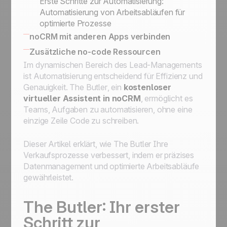
Erste Schritte zur Automatisierung:
Automatisierung von Arbeitsabläufen für
optimierte Prozesse
noCRM mit anderen Apps verbinden
Wie Sie noCRM mit Ihrem eigenen
Zusätzliche no-code Ressourcen
Informationssystem verbinden
Im dynamischen Bereich des Lead-Managements
noCRM mit anderen Apps verbinden
ist Automatisierung entscheidend für Effizienz und
Genauigkeit.
The Butler
, ein
kostenloser
virtueller Assistent in noCRM
, ermöglicht es
Teams, Aufgaben zu automatisieren, ohne eine
einzige Zeile Code zu schreiben.
Dieser Artikel erklärt, wie
The Butler
Ihre
Verkaufsprozesse verbessert, indem er präzises
Datenmanagement und optimierte Arbeitsabläufe
gewährleistet.
The Butler
: Ihr erster
Schritt zur