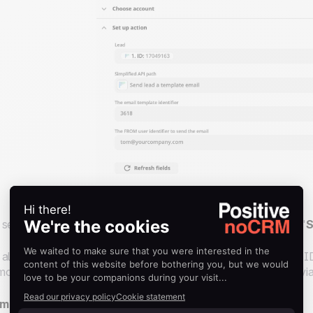
seguida, você deve escolher o caminho de API simplificada "
S
alguns segundos, duas barras aparecerão para você inserir a I
o o endereço de e-mail do usuário de onde o e-mail será envi
mportante: