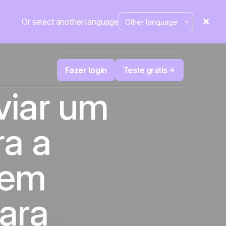
Or select another language
Fazer login
Teste grátis
viar um
M
Televendas e telemarketing
ra a
eduza
User
Acompanhe cada ligação, priorize os
leads certos e não perca o controle.
de e-
A plataforma de CRM e automação de
cal
Positive
marketing
em
 em
destaque
e
a
ara