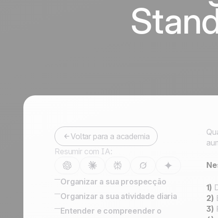
Stand
Fale conosco
Tornar-se parceiro
Qua
Voltar para a academia
aum
Resumir com IA:
Ne
Organizar a sua prospecção
1)
D
Gestão de Leads: Como Organizar
Organizar a sua atividade diaria
2)
E
Prospects, Leads e Clientes
16 CRM Features
3)
P
Entender e compreender o
Ferramenta de prospecção de clientes