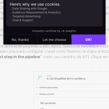
penas modelos de e-mail compartilhados podem ser usados.
 usuário cujo endereço de e-mail você inseriu deve ter sua co
ara encontrar o ID do modelo, vá para o Painel de administr
ta.
ois de testar e rever esta etapa, adicione outra ação clicando 
erior da página.
ê deve estar pegando o jeito agora. Selecione
noCRM.io
e esc
bém precisará configurar o lead como fizemos na etapa anterior
t step in the pipeline
" como seu caminho de API. Clique em co