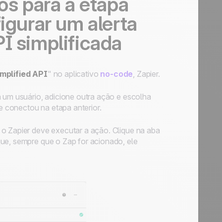
os para a etapa
igurar um alerta
I simplificada
implified API
" no aplicativo
no-code
, Zapier.
a um usuário, adicione outra ação e escolha
e conectou na etapa anterior.
 o Zapier deve executar a ação. Clique na aba
que, sempre que o Zap for acionado, ele