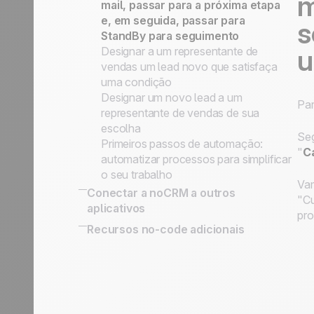
m
mail, passar para a próxima etapa
e, em seguida, passar para
s
StandBy para seguimento
u
Designar a um representante de
vendas um lead novo que satisfaça
uma condição
Designar um novo lead a um
Par
representante de vendas de sua
escolha
Seg
Primeiros passos de automação:
"
Ca
automatizar processos para simplificar
o seu trabalho
Vam
Conectar a noCRM a outros
"Cu
aplicativos
pro
Connect Information System
Recursos no-code adicionais
Conectar a noCRM a outros
aplicativos