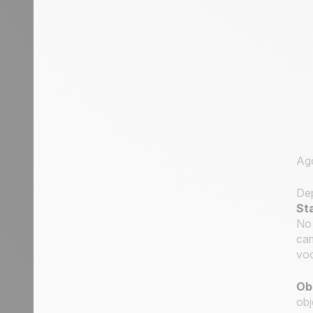
Ago
Dep
St
No 
cam
voc
Ob
obj