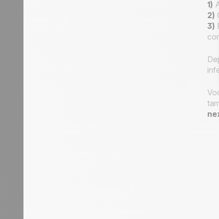
1)
A
2)
O
3)
P
con
Dep
inf
Voc
tam
nex