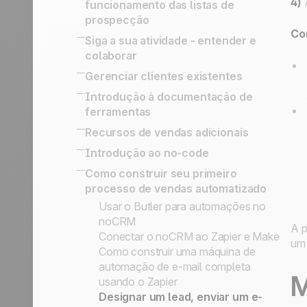
LinkedIn para vendas: Como
4)
A
funcionamento das listas de
guia
conquistar e converter prospects em
prospecção
Right Sales Process
leads qualificados
Co
Guia sobre como criar um formulário
Siga a sua atividade - entender e
A importancia de estruturar os Leads
Acompanhar os seus leads e e-mails
de qualificação perfeito
colaborar
Definir informação importante nos
com Cco
Scanner de cartão de visita
leads
Activity Based Selling
Gerenciar clientes existentes
Outbound Engine
Status vs. Etapa de Venda
Exportar os dados para relatórios e
Como gerenciar upsells e renovações
Introdução à documentação de
Transforme uma linha em lead
Listas de Prospecção, Leads, Clientes
ações de Marketing
versus processo pós-venda
ferramentas
somente após qualificação
Prospects vs. Leads
Estratégia de Vendas Baseada em
Fazer o seguimento dos leads ganhos
Como Organizar sua Prospecção
Ferramentas no-code integradas para
Recursos de vendas adicionais
Nossa filosofia
Atividades
conectar seu sistema de informação
Academia noCRM
SPIN Selling
Introdução ao no-code
API simplificada para a
Sales Expert Directory
Plataformas no-code
Como construir seu primeiro
implementação de processos
processo de vendas automatizado
personalizados
Gatilhos e ações no-code
Usar o Butler para automações no
noCRM
A p
Conectar o noCRM ao Zapier e Make
um 
Como construir uma máquina de
automação de e-mail completa
M
usando o Zapier
Designar um lead, enviar um e-