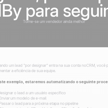
By para segu
Torne-se um vendedor ainda melhor
ndo um lead "por designar" entra na sua conta noCRM, você po
entar a eficiência de sua equipe.
ste exemplo, estaremos automatizando o seguinte proce
esignar o lead a um usuário específico
nviar um modelo de e-mail
assar o lead para a próxima etapa no pipeline