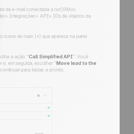
nta de e-mail conectada a noCRM.io.
ação> Integrações> API> IDs de objetos da
no ícone de mais (+) que aparece na parte
olha a ação "
Call Simplified API
". Você
 e, em seguida, escolher "
Move lead to the
ntinuar para testar, e pronto.