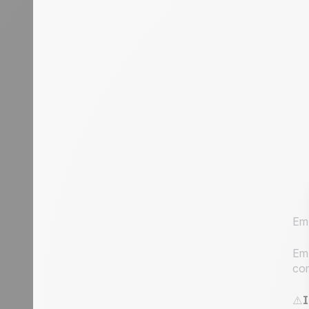
Em 
Em 
com
⚠️
I