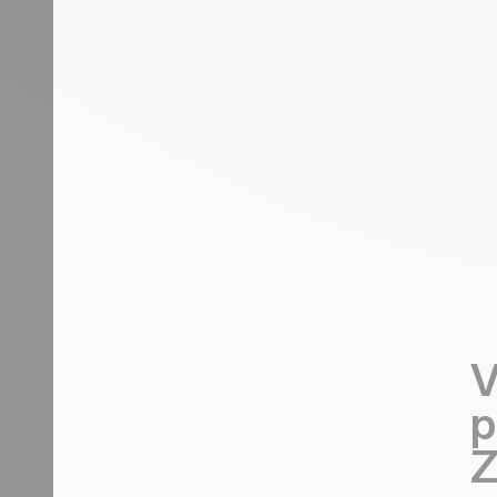
V
p
Z