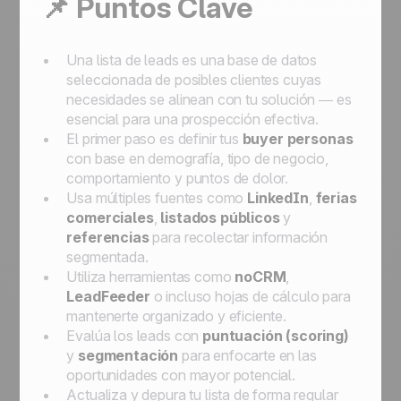
📌 Puntos Clave
Una lista de leads es una base de datos
seleccionada de posibles clientes cuyas
necesidades se alinean con tu solución — es
esencial para una prospección efectiva.
El primer paso es definir tus
buyer personas
con base en demografía, tipo de negocio,
comportamiento y puntos de dolor.
Usa múltiples fuentes como
LinkedIn
,
ferias
comerciales
,
listados públicos
y
referencias
para recolectar información
segmentada.
Utiliza herramientas como
noCRM
,
LeadFeeder
o incluso hojas de cálculo para
mantenerte organizado y eficiente.
Evalúa los leads con
puntuación (scoring)
y
segmentación
para enfocarte en las
oportunidades con mayor potencial.
Actualiza y depura tu lista de forma regular