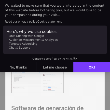
considerar para tu flujo de trabajo, cada una de
las cuales contribuirá al éxito de tu estrategia.
Software CRM
Herramientas como noCRM te ayudan a gestionar
la información de los prospectos, rastrear
interacciones y mantener todos tus datos
centralizados y ordenados.
Software de generación de