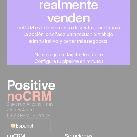
realmente
venden
noCRM es la herramienta de ventas orientada a
la acción, diseñada para reducir el trabajo
administrativo y cerrar más negocios.
No se requiere tarjeta de crédito
Configura tu pipeline en minutos
Empieza a gestionar leads al instante
Prueba gratis
3 avenue Antoine Pinay,
ZA des 4 vents
59510 HEM - FRANCE
Español
noCRM
Soluciones