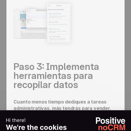
Paso 3: Implementa
herramientas para
recopilar datos
Cuanto menos tiempo dediques a tareas
administrativas, más tendrás para vender.
Por eso, es fundamental aprovechar las
herramientas tecnológicas para recopilar datos.
Aquí hay algunas categorías clave que puedes