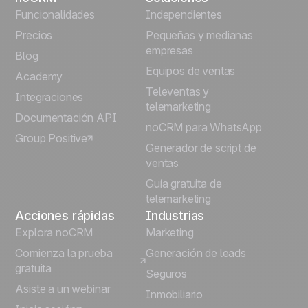
English
Funcionalidades
Independientes
Precios
Pequeñas y medianas
Français
empresas
Blog
Equipos de ventas
Português
Academy
Televentas y
Integraciones
telemarketing
Italiano
Documentación API
noCRM para WhatsApp
Group Positive
Deutsch
Generador de script de
ventas
Guía gratuita de
telemarketing
Acciones rápidas
Industrias
Explora noCRM
Marketing
Comienza la prueba
Generación de leads
gratuita
Seguros
Asiste a un webinar
Inmobiliario