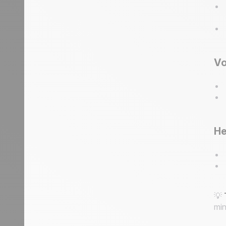
Vo
He
💡
min