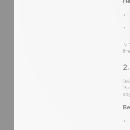
He
💡
ihr
2.
Bei
Pro
ab
Be