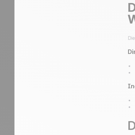
D
W
Die
Di
In
D