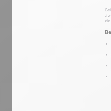
Bei
Zwi
die
Be