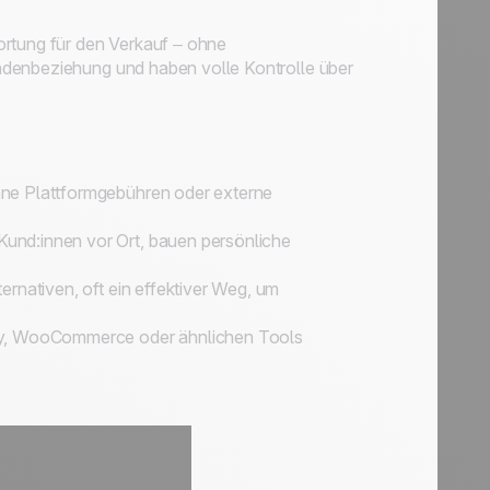
ortung für den Verkauf – ohne
ndenbeziehung und haben volle Kontrolle über
ohne Plattformgebühren oder externe
und:innen vor Ort, bauen persönliche
ternativen, oft ein effektiver Weg, um
y, WooCommerce oder ähnlichen Tools