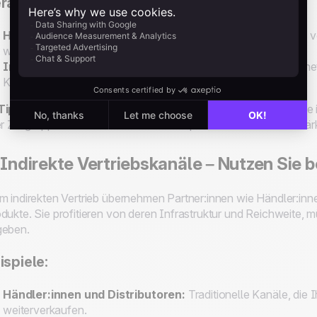
rausforderungen:
Hoher Aufwand:
Vertrieb und Marketing müssen vollständi
was viel Zeit und Ressourcen erfordert.
Infrastruktur:
Der Aufbau eines funktionierenden Vertriebsne
Kundenservice, kann komplex und kostspielig sein.
Tipp:
Direktvertrieb eignet sich besonders für Unternehmen, di
er Zielgruppe aufbauen möchten – beispielsweise in Nischenmärk
 Indirekte Vertriebskanäle – Nutzen Sie
m indirekten Vertrieb übernehmen Partner:innen wie Händler:inn
dukte. Sie profitieren von deren Infrastruktur und Reichweite, 
geben.
ispiele:
Händler:innen und Distributoren:
Traditionelle Kanäle, die
weiterverkaufen.