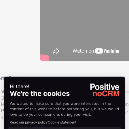
rteile:
Volle Kontrolle über die Kundenbeziehung:
Sie gestalten d
Ihren eigenen Standards und Werten.
Höhere Margen:
Da keine Zwischenhändler:innen beteiligt si
Personalisierung:
Direkte Kommunikation ermöglicht Ihnen, au
einzugehen.