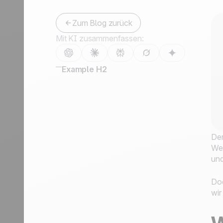
Zum Blog zurück
Mit KI zusammenfassen:
Example H2
Der
Weg
und
Doc
wir