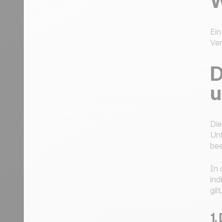
W
Ein
Ver
D
u
Die
Unt
bee
In 
ind
gilt
1.