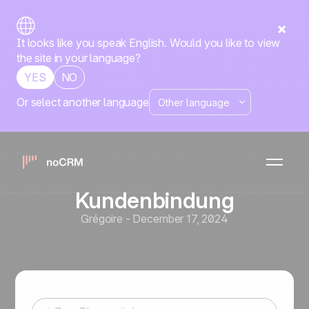
It looks like you speak English. Would you like to view
the site in your language?
YES
NO
Or select another language
Vertriebsstrategie
WhatsApp: Das ideale Tool
für schnelle Lead-
Nachverfolgung und
Kundenbindung
Grégoire
-
December 17, 2024