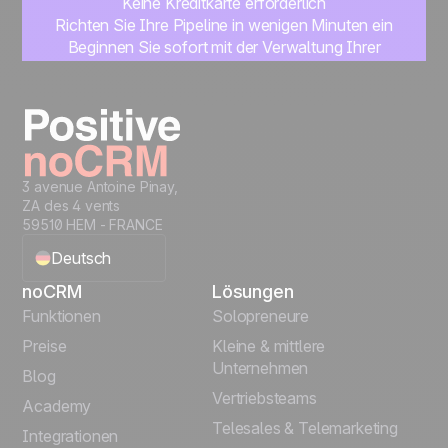
Keine Kreditkarte erforderlich
Richten Sie Ihre Pipeline in wenigen Minuten ein
Beginnen Sie sofort mit der Verwaltung Ihrer
Leads
Get started
3 avenue Antoine Pinay,
ZA des 4 vents
59510 HEM - FRANCE
Deutsch
noCRM
Lösungen
English
Funktionen
Solopreneure
Preise
Kleine & mittlere
Français
Unternehmen
Blog
Vertriebsteams
Español
Academy
Telesales & Telemarketing
Integrationen