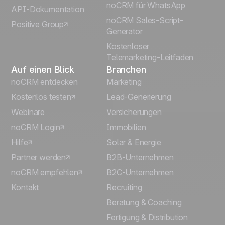
Português
noCRM für WhatsApp
API-Dokumentation
noCRM Sales-Script-
Positive Group
Italiano
Generator
Kostenloser
Telemarketing-Leitfaden
Auf einen Blick
Branchen
noCRM entdecken
Marketing
Kostenlos testen
Lead-Generierung
Webinare
Versicherungen
noCRM Login
Immobilien
Hilfe
Solar & Energie
Partner werden
B2B-Unternehmen
noCRM empfehlen
B2C-Unternehmen
Kontakt
Recruiting
Beratung & Coaching
Fertigung & Distribution