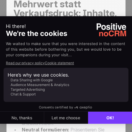
Mehrwert statt
Verkaufsdruck: Inhalte,
die Leads binden
Nicht jede Nachricht sollte verkaufsorientiert sein.
Teilen Sie nützliche Informationen, die Ihre Leads
wirklich interessieren könnten.
Was bei deutschen Leads gut
ankommt:
Branchenrelevante Tipps:
Teilen Sie
Artikel oder Checklisten, die einen praktischen
Nutzen haben.
WhatsApp-Status nutzen:
Veröffentlichen
Sie Neuigkeiten, ohne Leads direkt
anzuschreiben.
Neutral formulieren:
Präsentieren Sie