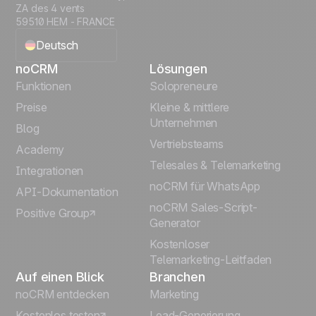
ZA des 4 vents
59510 HEM - FRANCE
Deutsch
noCRM
Lösungen
English
Funktionen
Solopreneure
Preise
Kleine & mittlere
Français
Unternehmen
Blog
Vertriebsteams
Español
Academy
Telesales & Telemarketing
Integrationen
Português
noCRM für WhatsApp
API-Dokumentation
noCRM Sales-Script-
Positive Group
Italiano
Generator
Kostenloser
Telemarketing-Leitfaden
Auf einen Blick
Branchen
noCRM entdecken
Marketing
Kostenlos testen
Lead-Generierung