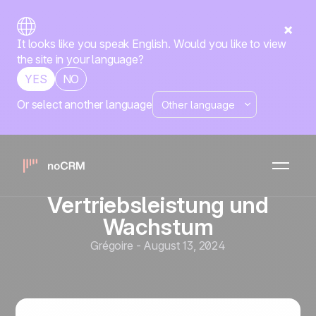
It looks like you speak English. Would you like to view
the site in your language?
YES
NO
Or select another language
Vertriebsstrategie
Prädiktive Analyse und KI
für Vertriebsteams:
Revolutionierung von
Vertriebsleistung und
Wachstum
Grégoire
-
August 13, 2024