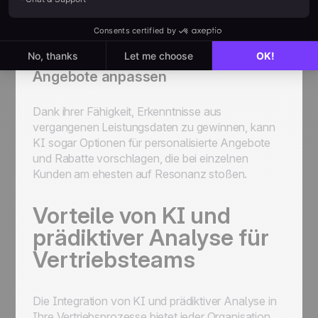
Wahrscheinlichkeit erhöht, dass Ihre
Kontaktbotschaften gelesen werden und die
Kunden darauf reagieren.
Angebote anpassen
Dank ihrer Fähigkeit, Erkenntnisse aus
vergangenen Leistungsdaten zu gewinnen, kann
KI sogar Optionen für personalisierte Angebote
und Rabatte vorschlagen, die bei einzelnen
Kunden am ehesten auf Resonanz stoßen.
Vorteile von KI und
prädiktiver Analyse für
Vertriebsteams
Die Integration von KI und prädiktiver Analyse in
Ihre Vertriebsprozesse bietet jeder Organisation