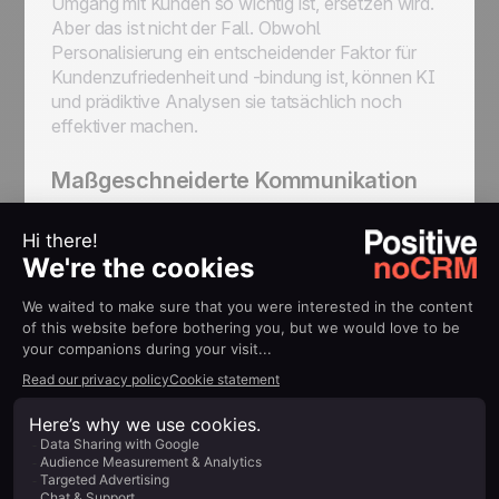
Umgang mit Kunden so wichtig ist, ersetzen wird.
Aber das ist nicht der Fall. Obwohl
Personalisierung ein entscheidender Faktor für
Kundenzufriedenheit und -bindung ist, können KI
und prädiktive Analysen sie tatsächlich noch
effektiver machen.
Maßgeschneiderte Kommunikation
KI kann riesige Mengen an Kundendaten
analysieren, um E-Mail-Inhalte,
Produktempfehlungen und Marketingbotschaften
zu personalisieren.
Zeitliche Abläufe der Interaktionen
Vorhersagemodelle sind in der Lage, die besten
Zeitpunkte für die Kontaktaufnahme mit Kunden
auf der Grundlage ihres Verhaltens und ihrer
Vorlieben zu bestimmen, wodurch sich die