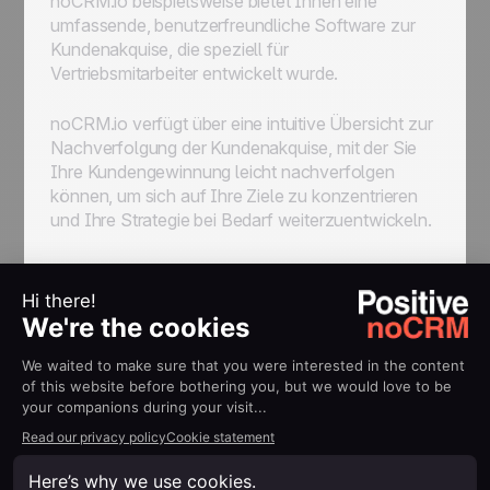
noCRM.io beispielsweise bietet Ihnen eine
umfassende, benutzerfreundliche Software zur
Kundenakquise, die speziell für
Vertriebsmitarbeiter entwickelt wurde.
noCRM.io verfügt über eine intuitive Übersicht zur
Nachverfolgung der Kundenakquise, mit der Sie
Ihre Kundengewinnung leicht nachverfolgen
können, um sich auf Ihre Ziele zu konzentrieren
und Ihre Strategie bei Bedarf weiterzuentwickeln.
Die Kennzahlen der
Geschäftsperformance
Bei der Erstellung Ihres Vertriebsplaner sollten Sie
sich quantifizierbare und wohlüberlegte Ziele
setzen. Diese können im Laufe Ihrer
Kundenakquise überprüft werden. Um Ihre
Performance für die Nachverfolgung Ihrer