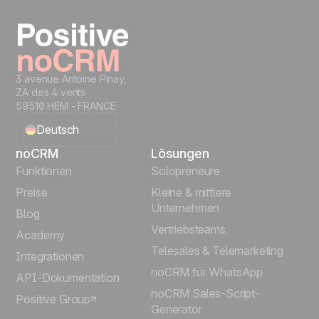
Get started
3 avenue Antoine Pinay,
ZA des 4 vents
59510 HEM - FRANCE
Deutsch
noCRM
Lösungen
English
Funktionen
Solopreneure
Preise
Kleine & mittlere
Français
Unternehmen
Blog
Vertriebsteams
Español
Academy
Telesales & Telemarketing
Integrationen
Português
noCRM für WhatsApp
API-Dokumentation
noCRM Sales-Script-
Positive Group
Italiano
Generator