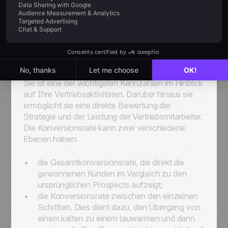
Kundenakquise zu planen und analysieren, stehen
Ihnen folgende Kennzahlen Verfügung:
Die Konversionsrate (Customer
Conversion Rate)
Sie ist eine der wichtigsten Kennzahlen im Hinblick
auf Ihre Vertriebsaktivitäten. Darüber hinaus sie
ermöglicht sie eine direkte Bewertung der
Strategie und der Leistung der Vertriebsmitarbeiter.
Die Konversionsrate kann zwei verschiedene
Ebenen haben:
die Gesamtkonversionsrate, die direkt die
gewonnenen Kunden im Vergleich zu den
ursprünglichen Prospects aufzeigt;
die Konversionsrate zwischen den einzelnen
Schritten. Dies dient dazu, den Übergang von
einem kalten zu einem lauwarmen und dann