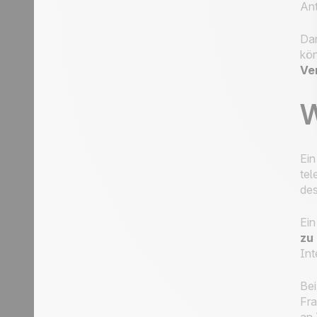
Ant
Dar
kön
Ve
W
Ein
tel
des
Ein
zu
Int
Bei
Fra