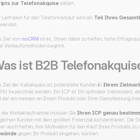
ripts zur Telefonakquise
erklärt.
 Leitfaden für den Telefonverkauf wird als
Teil Ihres Gesam
wendet.
 Ziel von
noCRM
ist es, Ihnen dabei zu helfen, hohe Erfolgsqu
er Verkaufsmethoden beginnt.
as ist B2B Telefonakquise
 Ziel der Kaltakquise ist, potenzielle Kunden
i
n
Ihrem Zielmar
Ps) bezeichnet werden. Ein ICP ist Ihr optimaler Interessent,
 der am meisten an Ihrem Produkt oder Ihrer Dienstleistung intere
 der Kontaktaufnahme müssen Sie
Ihren ICP genau bestim
lichen Kunden mit dem größten Potenzial konzentrieren. Die Defi
en auch helfen, ihre Motivation für den Kauf Ihres Produkts zu
nwände
gegen Ihr Produkt eingehen. können