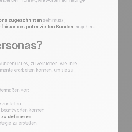
ndenden Tonfall, Antworten auf häufige
ona zugeschnitten
sein muss,
fnisse des potenziellen Kunden
eingehen.
ersonas?
unden) ist es, zu verstehen, wie Ihre
umente erarbeiten können, um sie zu
ndermaßen vor:
 anstellen
en beantworten können
zu definieren
tegie zu erstellen