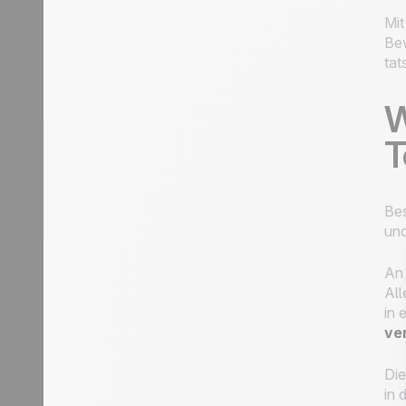
Mit
Be
tat
W
T
Bes
un
An 
All
in 
ver
Die
in 