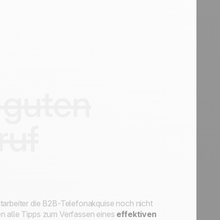
 guten
ruf
tarbeiter die B2B-Telefonakquise noch nicht
en alle Tipps zum Verfassen eines
effektiven