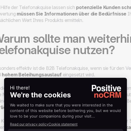
 Hilfe der Telefonakquise lassen sich
potenzielle Kunden sch
wertung
müssen Sie Informationen über die Bedürfnisse
I
sächlichen Wert Ihres Produkts ermitteln.
arum sollte man weiterhi
elefonakquise nutzen?
onders effektiv ist die B2B Telefonakquise, wenn sie für den V
d
hohem Beleihungsauslauf
eingesetzt wird.
dieser Stelle entsteht Ihre
Buyer Persona
, mit anderen Worten
e Mitglieder Ihres Vertriebsteams sollten Ihre Buyer Persona gut
eine Ihrer Zielgruppen passt, um irrelevante Kontakte ausschlie
lieren
, die Ihr Produkt nicht kaufen werden.
 Kenntnis der Buyer Persona ist ein wesentlicher Schritt bei de
der Lage sein,
auf jede Buyer Persona zugeschnittene Veka