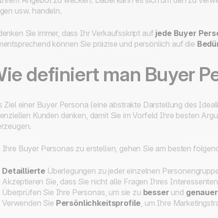
Ihrem Angebot zu wecken. Dabei kann es sich um den zu verwe
gen usw. handeln.
enken Sie immer, dass Ihr Verkaufsskript auf
jede Buyer Pers
entsprechend können Sie präzise und persönlich auf die
Bedür
ie definiert man Buyer P
 Ziel einer Buyer Persona (eine abstrakte Darstellung des Idealk
enziellen Kunden denken, damit Sie im Vorfeld Ihre besten Arg
erzeugen.
Ihre Buyer Personas zu erstellen, gehen Sie am besten folge
Detaillierte
Überlegungen zu jeder einzelnen Personengruppe
Akzeptieren Sie, dass Sie nicht alle Fragen Ihres Interessent
Überprüfen Sie Ihre Personas, um sie zu
besser
und
genauer 
Verwenden Sie
Persönlichkeitsprofile
, um Ihre Marketingstra