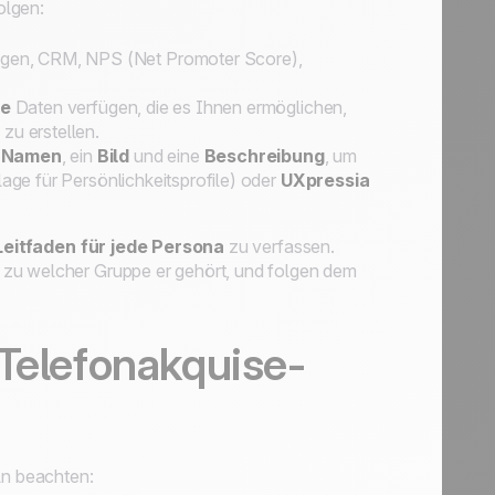
olgen:
ngen, CRM, NPS (Net Promoter Score),
ve
Daten verfügen, die es Ihnen ermöglichen,
 zu erstellen.
n
Namen
, ein
Bild
und eine
Beschreibung
, um
lage für Persönlichkeitsprofile) oder
UXpressia
Leitfaden für jede Persona
zu verfassen.
 zu welcher Gruppe er gehört, und folgen dem
 Telefonakquise-
ln beachten: