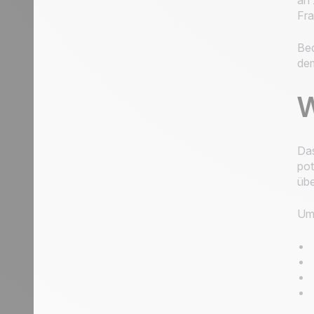
an 
Fra
Bed
dem
W
Das
pot
üb
Um 