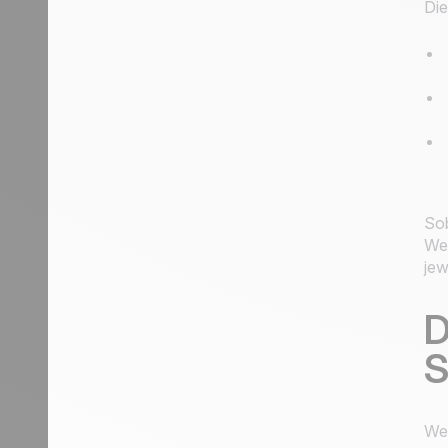
Die
Sob
Wen
jew
D
S
Wen