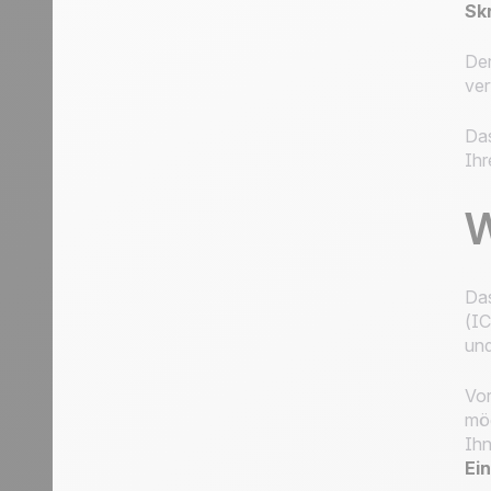
Sk
Der
ver
Das
Ihr
W
Das
(IC
und
Vor
mög
Ihn
Ei