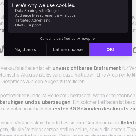
wortquoten erhöht.
über hinaus ist die
B2B Telefonakquise
auch eine persönliche
nen Sie ihre Fragen am Telefon leichter beantworten. Ein Telefo
rtrauensverhältnis
zwischen Ihnen und dem potenziellen Kun
ie funktioniert B2B Tele
 Verkaufsleitfaden ist ein
unverzichtbares Instrument
für Ver
efonische Akquise ist. Es wird dazu beitragen, Ihre Argumente k
 Gesprächs aus den Augen zu verlieren.
 potenzieller Kunde ist vielleicht überrascht, wenn er telefonisch k
 beruhigen und zu überzeugen
. Ein solcher Leitfaden ist be
eressenten innerhalb der
ersten 30 Sekunden des Anrufs zu
 einem Verkaufsskript handelt es sich im Grunde um eine
Anleit
gen, die die Vertriebsperson stellen sollte, sowie die besten Ti