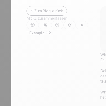
Kontaktieren Sie uns
Partner werden
Zum Blog zurück
Mit KI zusammenfassen:
Example H2
Wie
Es 
Dah
des
tel
Wi
hel