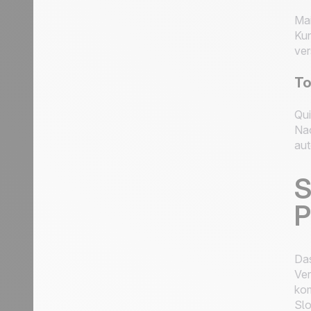
Mai
Kun
ver
To
Qui
Nac
aut
S
P
Das
Ver
kom
Slo