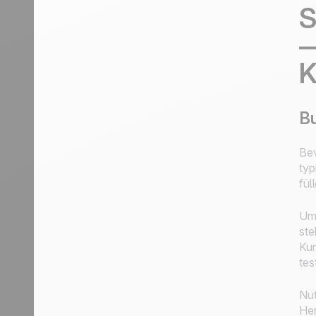
S
—
K
Bu
Bev
typ
fül
Um 
ste
Kun
tes
Nut
Her