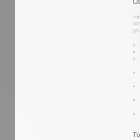
Üb
Für
dir
gru
To