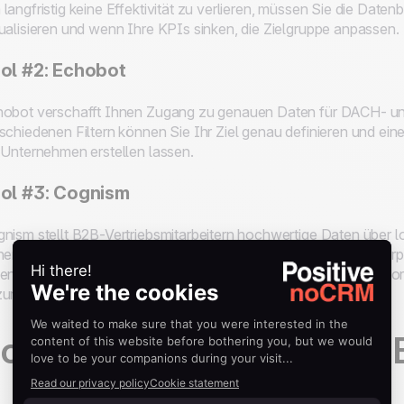
langfristig keine Effektivität zu verlieren, müssen Sie die Date
ualisieren und wenn Ihre KPIs sinken, die Zielgruppe anpassen.
ol #2: Echobot
obot verschafft Ihnen Zugang zu genauen Daten für DACH- un
schiedenen Filtern können Sie Ihr Ziel genau definieren und ein
 Unternehmen erstellen lassen.
ol #3: Cognism
nism stellt B2B-Vertriebsmitarbeitern hochwertige Daten über l
ner fortschrittlichen Vertriebsintelligenz und menschlichen Überp
enziellen Kunden zu finden sowie deren verifizierte Kontaktin
urufen.
chritt #2: Ansprechende 