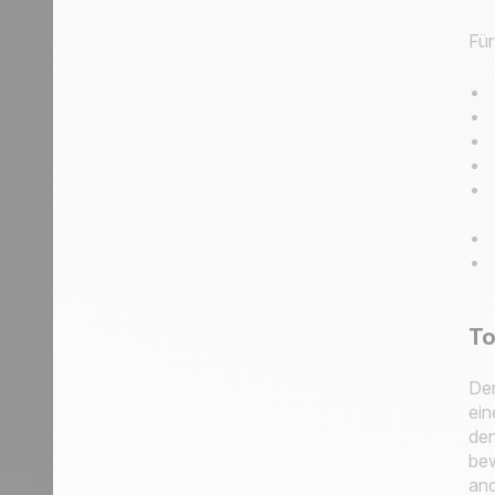
Für
To
Der
ein
den
bew
and