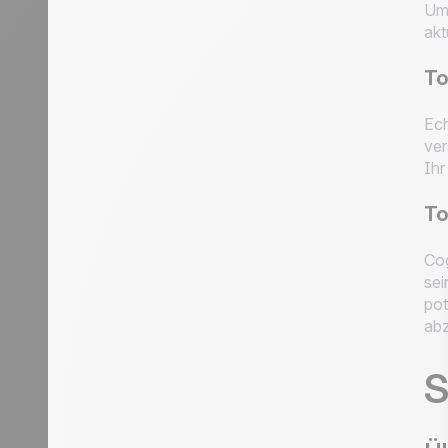
Um 
akt
To
Ech
ver
Ihr
To
Cog
sei
pot
abz
S