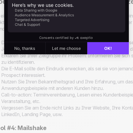
erzeugende Nachrichtenstrukturen nutz
 eine erste Kontaktaufnahme kann eine E-Mail sehr sinnvoll sein
ekten Telefonverkauf überrumpelt. Damit die Kundenakquise per E-M
ndlegende Dinge zu beachten:
Der Hintergrund Ihrer E-Mail sollte freundlich und dynamisch se
Je kürzer Ihre E-Mail ist, desto größer die Wahrscheinlichkeit, d
Erklären Sie Ihrer Zielgruppe ihr Problem: Informieren Sie sich
zu identifizieren.
Die E-Mail sollte den Eindruck erwecken, als sei sie von jema
Prospect interessiert.
Nutzen Sie Ihren Bekanntheitsgrad und Ihre Erfahrung, um das
Anwendungsbeispiele mit anderen Kunden hinzu.
Call-to-action: Terminvereinbarung, Lesen eines Kundenbeispi
Veranstaltung, etc.
Vergessen Sie am Ende nicht Links zu Ihrer Website, Ihre Kont
LinkedIn, Landing Page, usw.
ol #4: Mailshake