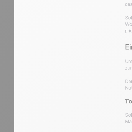
des
Sob
Woh
pri
Ei
Um 
zur
Der
Nut
To
Sob
Mai