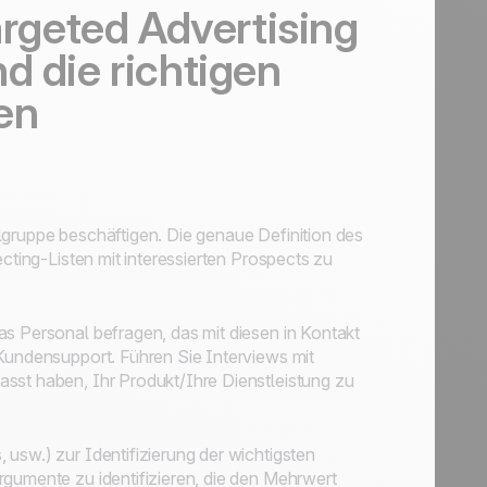
argeted Advertising
d die richtigen
en
lgruppe beschäftigen. Die genaue Definition des
ecting-Listen mit interessierten Prospects zu
as Personal befragen, das mit diesen in Kontakt
 Kundensupport. Führen Sie Interviews mit
sst haben, Ihr Produkt/Ihre Dienstleistung zu
usw.) zur Identifizierung der wichtigsten
rgumente zu identifizieren, die den Mehrwert