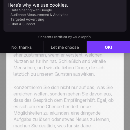
Eines der wichtigsten Elemente einer effektiven E-
Mail mit einer Besprechungsanfrage ist die klare
Aussage, was der Empfänger von der Teilnahme
an der Besprechung hat. Dieser scheinbar
einfache Punkt ist es, bei dem so viele E-Mails
versagen. Ihr Empfänger wird dem Treffen viel
eher zustimmen, wenn er versteht, welchen
Nutzen es für ihn hat. Schließlich sind wir alle
Menschen, und wir alle lieben Dinge, die sich
letztlich zu unseren Gunsten auswirken.
Konzentrieren Sie sich nicht nur auf das, was Sie
erreichen wollen, sondern gehen Sie davon aus,
dass das Gespräch dem Empfänger hilft. Egal, ob
es sich um eine Chance handelt, neue
Möglichkeiten zu erkunden, eine dringende
Aufgabe zu lösen oder etwas Neues zu lernen,
machen Sie deutlich, was für sie dabei