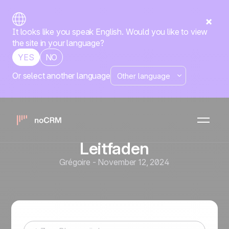
It looks like you speak English. Would you like to view
the site in your language?
YES
NO
Or select another language
Sales-Tools & Automatisierung
Prospecting
Wie man effiziente E-Mails
mit Besprechungsanfragen
verfasst: Ein umfassender
Leitfaden
Grégoire
-
November 12, 2024