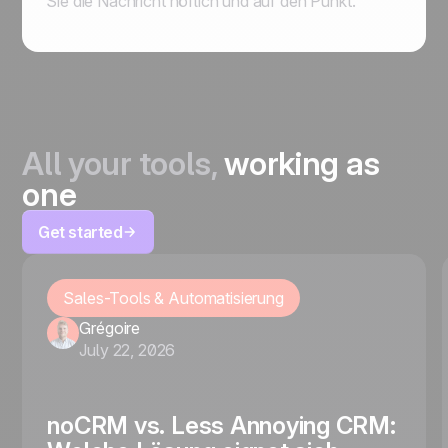
Sie die Nachricht höflich und auf den Punkt.
All your tools,
working as
one
Get started
Sales-Tools & Automatisierung
Grégoire
July 22, 2026
noCRM vs. Less Annoying CRM: