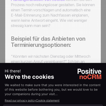
Prozess noch reibungsloser gestalten. Sie können
einen Termin vorschlagen und automatisch eine
E-Mail-Erinnerung zum Nachfassen einplanen,
wenn keine Antwort eingeht. Wie viel weniger
stressig kann man sein?
Beispiel für das Anbieten von
Terminierungsoptionen:
"Könnten wir nächsten Dienstag oder Mittwoch
einen kurzen Anruf vereinbaren?" Ich bin an
beiden Tagen von 10 Uhr bis 14 Uhr verfügbar.
Wenn diese Zeiten nicht passen, passe ich sie
gerne an Ihren Zeitplan an
.
6. Hervorhebung der
Vorteile für den
Empfänger