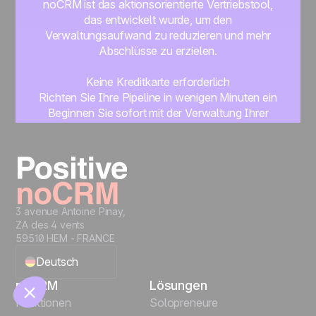
noCRM ist das aktionsorientierte Vertriebstool,
das entwickelt wurde, um den
Verwaltungsaufwand zu reduzieren und mehr
Abschlüsse zu erzielen.
Keine Kreditkarte erforderlich
Richten Sie Ihre Pipeline in wenigen Minuten ein
Beginnen Sie sofort mit der Verwaltung Ihrer
Leads
🍪
Get started
3 avenue Antoine Pinay,
ZA des 4 vents
Manage cookies
59510 HEM - FRANCE
Deutsch
noCRM
Lösungen
English
Funktionen
Solopreneure