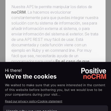
Nuestra API te permite manipular los datos de
noCRM
. La hacemos evolucionar
constantemente para que puedas integrar nuestra
solución con tu sistema de información, sea para
añadir información externa al sistema, o para
enviar información del sistema al exterior. Se trata
de una API REST muy fácil de usar. Está
documentada y cada función viene con un
ejemplo en Ruby y en command line. Por muy
fácil que sea, necesitarás ayuda de un
programador para usarla.
En el caso de que
falte algo en nuestra API, por favor entra en
contacto con nosotros para explicarnos que
deseas hacer y tendremos todo el gusto en
desarrollarlo
.
Si no tienes un desarrollador en tu equipo, Zapier
es la principal
solución no-code
. Te permite
enviar datos de un sistema al otro. Por ejemplo, si
utilizas Wufoo como formulario de contacto en tu