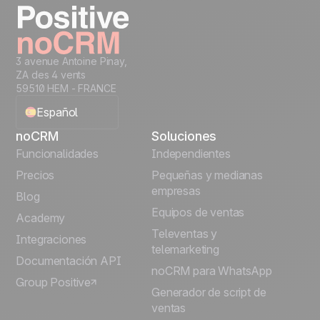
3 avenue Antoine Pinay,
ZA des 4 vents
59510 HEM - FRANCE
Español
noCRM
Soluciones
English
Funcionalidades
Independientes
Precios
Pequeñas y medianas
Français
empresas
Blog
Equipos de ventas
Português
Academy
Televentas y
Integraciones
telemarketing
Italiano
Documentación API
noCRM para WhatsApp
Group Positive
Deutsch
Generador de script de
ventas