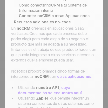
noCRM
Como conectar noCRM a tu Sistema de
Conecte noCRM a Zapier y Make
Información interno
(anteriormente Integromat)
Conectar noCRM a otras Aplicaciones
Cómo construir una herramienta de
Recursos adicionales no-code
automatización de correo electrónico
En
noCRM
creemos en aplicaciones SaaS
usando Zapier
verticales. Creemos que cada empresa debe
Asigne un lead, envíe un correo electrónico,
poder elegir para cada etapa de su negocio el
muévalo al siguiente paso, luego
producto que más se adapta a su necesidad.
programelo en Standby para seguimientos
Entonces es el trabajo de ese producto hacer con
Asigne un lead entrante que cumpla una
que pueda integrarse a otros servicios internos o
condición a un vendedor
externos que la empresa pueda usar.
Asigne un lead entrante a un comercial de
su elección
Nosotros proporcionamos cinco formas de
Cómo empezar con la automatización:
interconectar
noCRM
con
otras aplicaciones
:
automatice los flujos de trabajo para
optimizar los procesos
Utilizando
nuestra API
,
cuya
documentación se encuentra aquí.
Utilizando
Zapier
, que permite integrar un
sistema con cientos de otros sistemas como