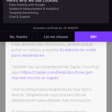
página web, puedes crear leads dentro de
noCRM
. Para beneficiar al máximo de una
integración con Zapier es muy importante que
definas los campos de tus leads en la sección
Admin de tu cuenta (teléfono, nombre,
dirección…) porque Zapier utiliza esos campos.
Para obtener más información, también puede
echar un vistazo a nuestra
Academia no-code
para vendedores
También hay documentación de Zapier / nocrm.io
aquí:
https://zapier.com/help/doc/how-get-
started-nocrm-io-zapier
Usar nuestra propia integración es muy fácil y
directo. Simplemente vaya a la sección de
administración para obtener más información.
El iframe personalizable le permite mostrar