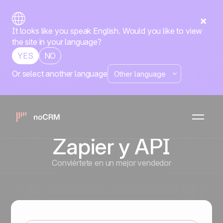
It looks like you speak English. Would you like to view
the site in your language?
YES
NO
Or select another language
Conectar a otras
App: Integración
Directa con
Zapier y API
Conviértete en un mejor vendedor