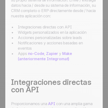
su propio sistema de información
. Envíe / extraiga
Cómo empezar con la automatización:
datos hacia / desde su sistema de información, su
automatice los flujos de trabajo para
CRM completo o ERP directamente desde / hacia
optimizar los procesos
nuestra aplicación con:
Integraciones directas con API
Widgets personalizados en la aplicación
Acciones personalizadas sobre leads
Notificaciones y acciones basadas en
eventos
Apps
no-Code
,
Zapier
y
Make
(anteriormente Integromat)
Integraciones directas
con API
Proporcionamos una
API
con una amplia gama