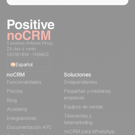
3 avenue Antoine Pinay,
ZA des 4 vents
59510 HEM - FRANCE
Español
noCRM
Soluciones
English
Funcionalidades
Independientes
Precios
Pequeñas y medianas
Français
empresas
Blog
Equipos de ventas
Português
Academy
Televentas y
Integraciones
telemarketing
Italiano
Documentación API
noCRM para WhatsApp