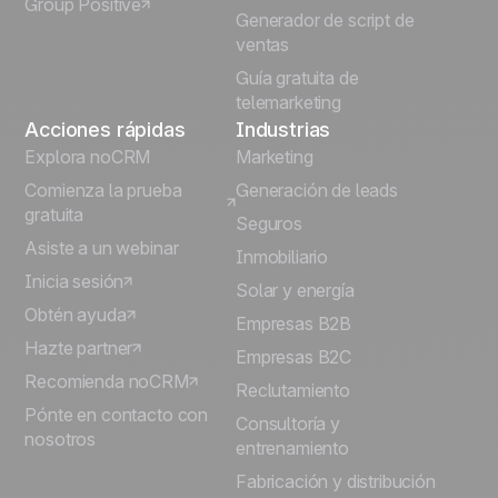
Group Positive
Deutsch
Generador de script de
ventas
Guía gratuita de
telemarketing
Acciones rápidas
Industrias
Explora noCRM
Marketing
Comienza la prueba
Generación de leads
gratuita
Seguros
Asiste a un webinar
Inmobiliario
Inicia sesión
Solar y energía
Obtén ayuda
Empresas B2B
Hazte partner
Empresas B2C
Recomienda noCRM
Reclutamiento
Pónte en contacto con
Consultoría y
nosotros
entrenamiento
Fabricación y distribución