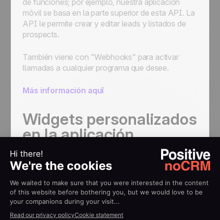
de funciones; por ejemplo, nuestra aplicación
móvil se basa en la parte superior de esta API. La
API le permite crear y editar leads y listados de
prospects.
También viene con "Webhooks" para activar
llamadas a cualquier programa que desee.
Más información aquî
Widgets personalizados
en la aplicación
Los widgets personalizados le permiten
mostrar
datos de su sistema de información y otras
fuentes directamente dentro de noCRM.io
.
Hay dos tipos de widgets disponibles: uno para el
panel de inicio y otro aún más poderoso dentro de
la página de detalles del lead.