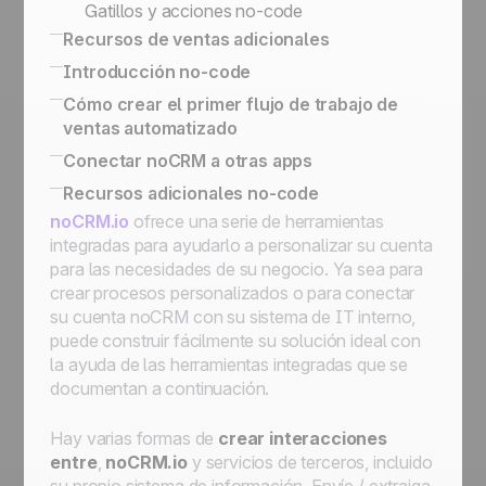
Gatillos y acciones no-code
Recursos de ventas adicionales
SPIN Selling
Introducción no-code
El directorio de expertos en ventas
Aplicaciones no-code
Cómo crear el primer flujo de trabajo de
ventas automatizado
Usar El Butler para Automatizaciones en
Conectar noCRM a otras apps
noCRM
Como conectar noCRM a tu Sistema de
Recursos adicionales no-code
Conecte noCRM a Zapier y Make
Información interno
noCRM.io
ofrece una serie de herramientas
(anteriormente Integromat)
Conectar noCRM a otras Aplicaciones
integradas para ayudarlo a personalizar su cuenta
Cómo construir una herramienta de
para las necesidades de su negocio. Ya sea para
automatización de correo electrónico
crear procesos personalizados o para conectar
usando Zapier
su cuenta noCRM con su sistema de IT interno,
Asigne un lead, envíe un correo electrónico,
puede construir fácilmente su solución ideal con
muévalo al siguiente paso, luego
la ayuda de las herramientas integradas que se
programelo en Standby para seguimientos
documentan a continuación.
Asigne un lead entrante que cumpla una
condición a un vendedor
Hay varias formas de
crear interacciones
Asigne un lead entrante a un comercial de
entre
,
noCRM.io
y
servicios de terceros
, incluido
su elección