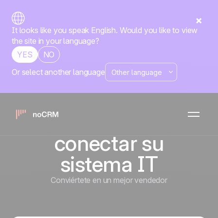
It looks like you speak English. Would you like to view
the site in your language?
YES
NO
Or select another language
Herramientas
integradas no-
code para
conectar su
sistema IT
Conviértete en un mejor vendedor