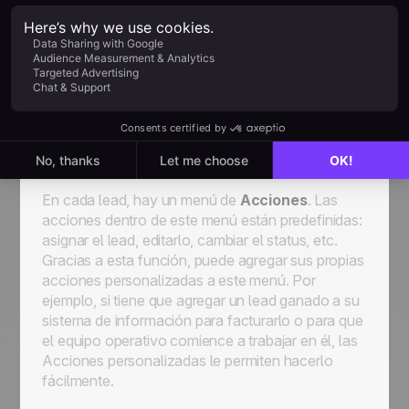
Más información
Acciones
personalizadas en
leads
En cada lead, hay un menú de
Acciones
. Las
acciones dentro de este menú están predefinidas:
asignar el lead, editarlo, cambiar el status, etc.
Gracias a esta función, puede agregar sus propias
acciones personalizadas a este menú. Por
ejemplo, si tiene que agregar un lead ganado a su
sistema de información para facturarlo o para que
el equipo operativo comience a trabajar en él, las
Acciones personalizadas
le permiten hacerlo
fácilmente.