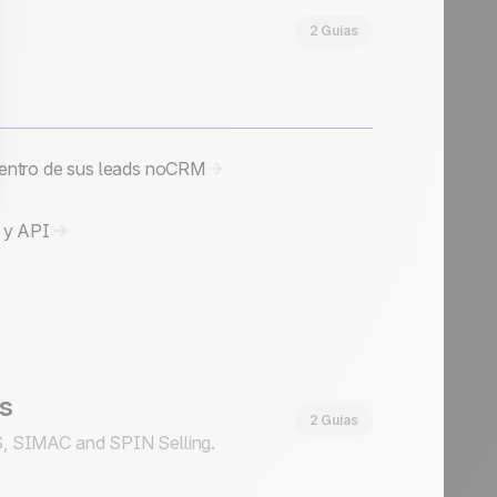
2 Guías
dentro de sus leads noCRM
r y API
es
2 Guías
, SIMAC and SPIN Selling.