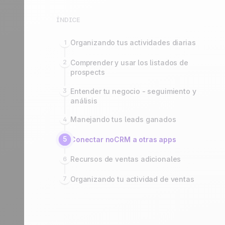
Contáctanos
Hazte partner
ÍNDICE
Organizando tus actividades diarias
1
Comprender y usar los listados de
2
prospects
Entender tu negocio - seguimiento y
3
análisis
Manejando tus leads ganados
4
5
Conectar noCRM a otras apps
Recursos de ventas adicionales
6
Organizando tu actividad de ventas
7