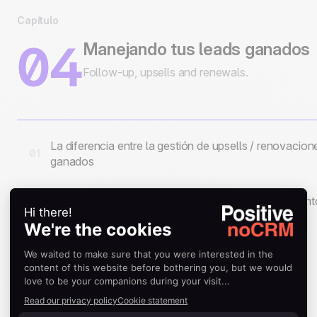
Capítulo
04
Manejando tus leads ganados
Follow-up, upsells and renewals.
La diferencia entre la gestión de upsells / renovacion
01
ganados
Cómo gestionar el Proceso Post-Venta o Seguimient
02
GANADOS.
Capítulo