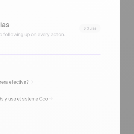
ias
3 Guías
to following up on every action.
nera efectiva?
ds y usa el sistema Cco