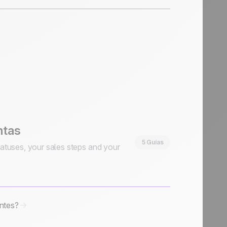
ntas
5 Guías
tatuses, your sales steps and your
entes?