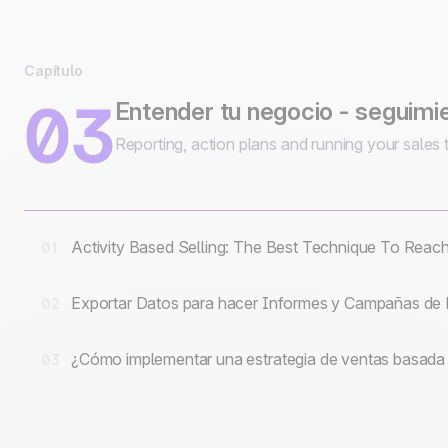
Capítulo
03
Entender tu negocio - seguimie
Reporting, action plans and running your sales 
Activity Based Selling: The Best Technique To Reac
01
Exportar Datos para hacer Informes y Campañas de 
02
¿Cómo implementar una estrategia de ventas basada 
03