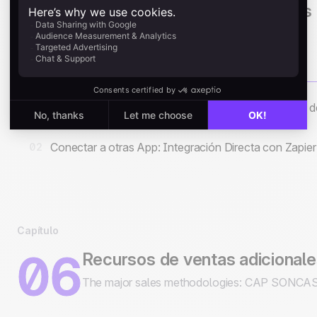
05
Conectar noCRM a otras apps
Zapier, the API and direct integrations.
Cómo mostrar información de otro servicio que usa 
01
Conectar a otras App: Integración Directa con Zapie
02
Capítulo
06
Recursos de ventas adicional
The major sales methodologies: CAP SONCAS