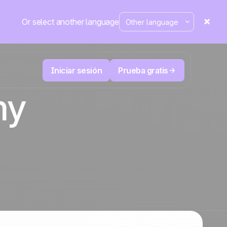
Or select another language
Iniciar sesión
Prueba gratis
my
Telesales y Telemarketing
duce
User
Registra cada llamada, prioriza los leads
 cerrar.
correctos y no pierdas el control.
La plataforma CRM y de automatización
Positive
de marketing
en la
prensa
 y