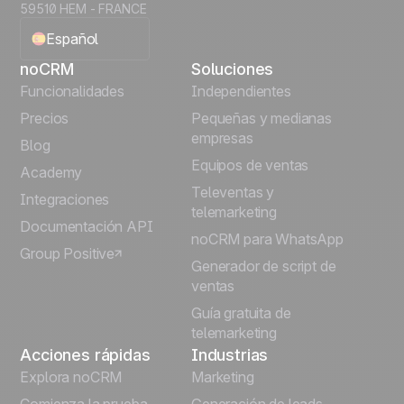
59510 HEM - FRANCE
Español
noCRM
Soluciones
English
Funcionalidades
Independientes
Precios
Pequeñas y medianas
Français
empresas
Blog
Equipos de ventas
Português
Academy
Televentas y
Integraciones
telemarketing
Italiano
Documentación API
noCRM para WhatsApp
Group Positive
Deutsch
Generador de script de
ventas
Guía gratuita de
telemarketing
Acciones rápidas
Industrias
Explora noCRM
Marketing