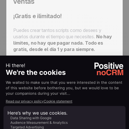
ventas
¡Gratis e ilimitado!
Puedes crear tantos scripts como desees y
usarlos durante el tiempo que necesites.
No hay
límites, no hay que pagar nada. Todo es
gratis, desde el día 1 y para siempre.
Es seguro decir que ya no tienes excusa para no
probarlo.
Prueba el Script de Ventas: gratis y sin
límite. Para siempre.
Calificación simplificada
El Script de Ventas recopila datos en tiempo real
durante las llamadas de prospección y