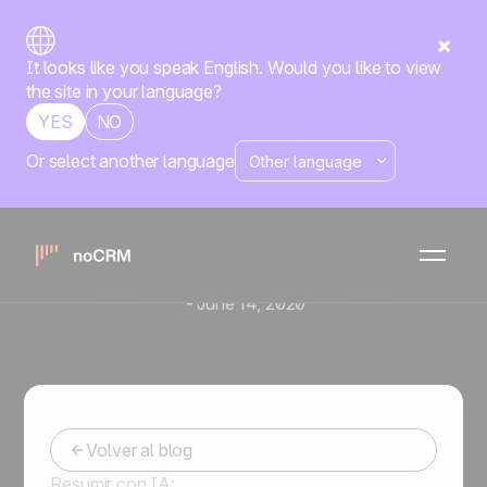
It looks like you speak English. Would you like to view
the site in your language?
YES
NO
Or select another language
Script de Ventas: la
herramienta gratuita que
facilita tu prospección
comercial
-
June 14, 2020
Volver al blog
Resumir con IA: