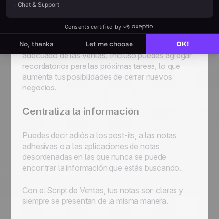
calificación. Para hacer esto, simplemente marca
las casillas y completa algunos campos de texto.
Tus notas están limpias, se pueden usar de
inmediato y están listas para un seguimiento
adecuado de las ventas. Incluso puedes agregar
recordatorios para las próximas tareas, lo que
aumenta tus posibilidades de cerrar nuevos
negocios.
Centraliza la información
Puedes decir adiós a los post-its, a las notas
adhesivas o a las aplicaciones de notas
desordenadas en las que nunca se puede
encontrar la información que estás buscando.
Con el Script de Ventas, tus notas son claras y
siempre se presentan de la misma manera.