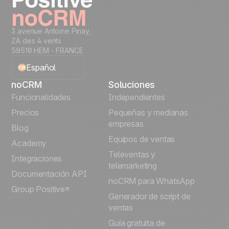
3 avenue Antoine Pinay,
ZA des 4 vents
59510 HEM - FRANCE
Español
noCRM
Soluciones
English
Funcionalidades
Independientes
Precios
Pequeñas y medianas
Français
empresas
Blog
Equipos de ventas
Português
Academy
Televentas y
Integraciones
telemarketing
Italiano
Documentación API
noCRM para WhatsApp
Group Positive
Deutsch
Generador de script de
ventas
Guía gratuita de