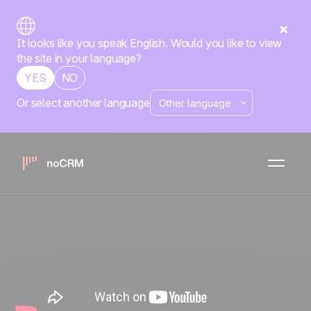
It looks like you speak English. Would you like to view
the site in your language?
YES
NO
Or select another language
Convierte más prospectos
en clientes con un proceso
de ventas eficiente