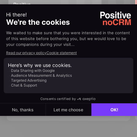
January 6, 2026
Product Demo: Primeros pasos
con noCRM
¿Quieres cerrar más negocios sin la complejidad
de los CRM tradicionales? Descubre cómo
dominar noCRM, una herramienta de gestión de
leads orientada a la acción, diseñada para
ayudarte a enfocarte en lo que realmente importa: