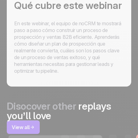
Qué cubre este webinar
En este webinar, el equipo de noCRM te mostrará
paso a paso cómo construir un proceso de
prospección y ventas B2B eficiente. Aprenderás
cómo diseñar un plan de prospección que
realmente convierta, cuáles son los pasos clave
de un proceso de ventas exitoso, y qué
herramientas necesitas para gestionar leads y
optimizar tu pipeline.
Disocover other
replays
you’ll love
View all